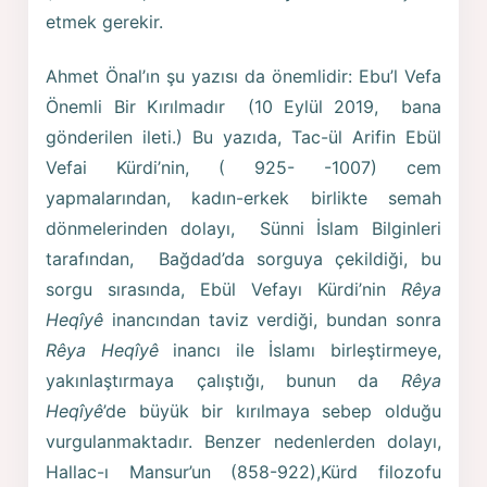
etmek gerekir.
Ahmet Önal’ın şu yazısı da önemlidir: Ebu’l Vefa
Önemli Bir Kırılmadır (10 Eylül 2019, bana
gönderilen ileti.) Bu yazıda, Tac-ül Arifin Ebül
Vefai Kürdi’nin, ( 925- -1007) cem
yapmalarından, kadın-erkek birlikte semah
dönmelerinden dolayı, Sünni İslam Bilginleri
tarafından, Bağdad’da sorguya çekildiği, bu
sorgu sırasında, Ebül Vefayı Kürdi’nin
Rêya
Heqîyê
inancından taviz verdiği, bundan sonra
Rêya Heqîyê
inancı ile İslamı birleştirmeye,
yakınlaştırmaya çalıştığı, bunun da
Rêya
Heqîyê
’de büyük bir kırılmaya sebep olduğu
vurgulanmaktadır. Benzer nedenlerden dolayı,
Hallac-ı Mansur’un (858-922),Kürd filozofu