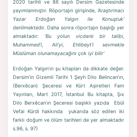
2020 tarihli ve 86 sayılı Dersim Gazetesinde
yayımlanmıştır. Röportajın girişinde,
‘Araştırmacı
Yazar Erdoğan Yalgın ile Konuştuk’
denilmektedir. Daha sonra röportajın başlığı yer
almaktadır: ‘
Bu yolun vicdanlı bir talibi,
Muhammed’i, Ali’yi, Ehlibeyt’i sevmekle
Müslüman olunamayacağını çok iyi bilir’
Erdoğan Yalgın’ın şu kitapları da dikkate değer.
Dersim’in Gizemli Tarihi 1 Şeyh Dilo Belincan’ın,
(Berxêcan) Şeceresi ve Kürt Aşiretleri Fam
Yayınları, Mart 2017, İstanbul Bu kitapta, Şıx
Dilo Berxêcan’ın Şeceresi başlıklı yazıda Ebül
Vefai Kürdi hakkında yukarıda söz edilen iki
farklı doğum ve ölüm tarihleri de yer almaktadır
s.96, s. 97)