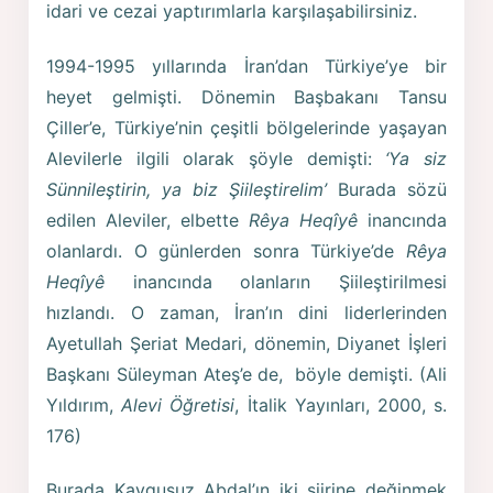
idari ve cezai yaptırımlarla karşılaşabilirsiniz.
1994-1995 yıllarında İran’dan Türkiye’ye bir
heyet gelmişti. Dönemin Başbakanı Tansu
Çiller’e, Türkiye’nin çeşitli bölgelerinde yaşayan
Alevilerle ilgili olarak şöyle demişti:
‘Ya siz
Sünnileştirin, ya biz Şiileştirelim’
Burada sözü
edilen Aleviler, elbette
Rêya Heqîyê
inancında
olanlardı. O günlerden sonra Türkiye’de
Rêya
Heqîyê
inancında olanların Şiileştirilmesi
hızlandı. O zaman, İran’ın dini liderlerinden
Ayetullah Şeriat Medari, dönemin, Diyanet İşleri
Başkanı Süleyman Ateş’e de, böyle demişti. (Ali
Yıldırım,
Alevi Öğretisi
, İtalik Yayınları, 2000, s.
176)
Burada Kaygusuz Abdal’ın iki şiirine değinmek