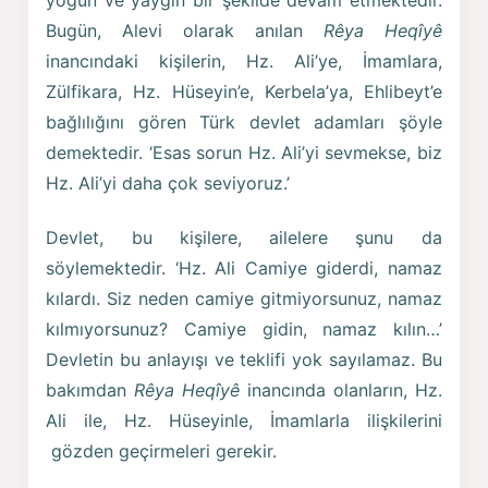
yoğun ve yaygın bir şekilde devam etmektedir.
Bugün, Alevi olarak anılan
Rêya Heqîyê
inancındaki kişilerin, Hz. Ali’ye, İmamlara,
Zülfikara, Hz. Hüseyin’e, Kerbela’ya, Ehlibeyt’e
bağlılığını gören Türk devlet adamları şöyle
demektedir. ‘Esas sorun Hz. Ali’yi sevmekse, biz
Hz. Ali’yi daha çok seviyoruz.’
Devlet, bu kişilere, ailelere şunu da
söylemektedir. ‘Hz. Ali Camiye giderdi, namaz
kılardı. Siz neden camiye gitmiyorsunuz, namaz
kılmıyorsunuz? Camiye gidin, namaz kılın…’
Devletin bu anlayışı ve teklifi yok sayılamaz. Bu
bakımdan
Rêya Heqîyê
inancında olanların, Hz.
Ali ile, Hz. Hüseyinle, İmamlarla ilişkilerini
gözden geçirmeleri gerekir.