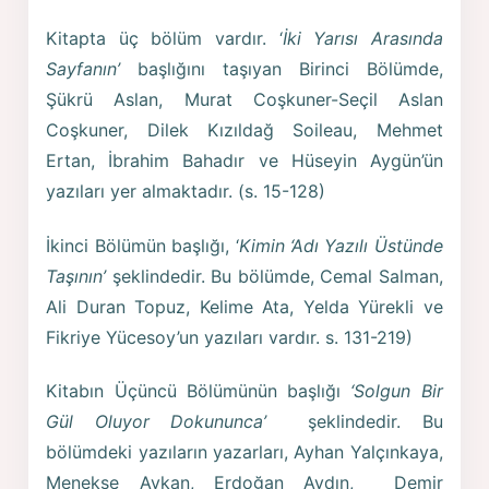
Kitapta üç bölüm vardır. ‘
İki Yarısı Arasında
Sayfanın’
başlığını taşıyan Birinci Bölümde,
Şükrü Aslan, Murat Coşkuner-Seçil Aslan
Coşkuner, Dilek Kızıldağ Soileau, Mehmet
Ertan, İbrahim Bahadır ve Hüseyin Aygün’ün
yazıları yer almaktadır. (s. 15-128)
İkinci Bölümün başlığı, ‘
Kimin ‘Adı Yazılı Üstünde
Taşının’
şeklindedir. Bu bölümde, Cemal Salman,
Ali Duran Topuz, Kelime Ata, Yelda Yürekli ve
Fikriye Yücesoy’un yazıları vardır. s. 131-219)
Kitabın Üçüncü Bölümünün başlığı
‘Solgun Bir
Gül Oluyor Dokununca’
şeklindedir. Bu
bölümdeki yazıların yazarları, Ayhan Yalçınkaya,
Menekşe Aykan, Erdoğan Aydın, Demir