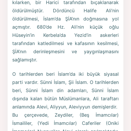
kılarken, bir Harici tarafından bıçaklanarak
öldürülmüştür. Dördüncü Halife Ali’nin
öldürülmesi, İslam’da ŞİA’nın doğmasına yol
açmıştır. 680’de Hz. Ali’nin küçük oğlu
Hüseyin’in Kerbela’da Yezid’in askerleri
tarafından katledilmesi ve kafasının kesilmesi,
ŞİA’nın derinleşmesini ve yaygınlaşmasını
sağlamıştır.
O tarihlerden beri İslam’da iki büyük siyasal
parti vardır. Sünni İslam, Şii İslam. O tarihlerden
beri, Sünni İslam din adamları, Sünni İslam
dışında kalan bütün Müslümanlara, Ali taraftarı
anlamında Alevi, Aliyyun, Aleviyyun demişlerdir.
Bu çerçevede, Zeydiler, (Beş İmamcılar)
İsmaililer, (Yedi İmamcılar) Caferiler (Oniki