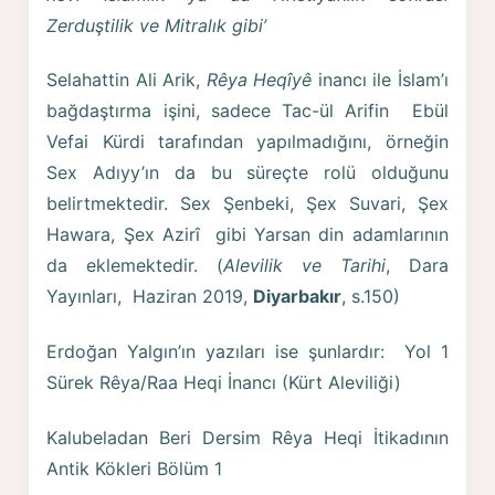
Zerduştilik ve Mitralık gibi’
Selahattin Ali Arik,
Rêya Heqîyê
inancı ile İslam’ı
bağdaştırma işini, sadece Tac-ül Arifin Ebül
Vefai Kürdi tarafından yapılmadığını, örneğin
Sex Adıyy’ın da bu süreçte rolü olduğunu
belirtmektedir. Sex Şenbeki, Şex Suvari, Şex
Hawara, Şex Azirî gibi Yarsan din adamlarının
da eklemektedir. (
Alevilik ve Tarihi
, Dara
Yayınları, Haziran 2019,
Diyarbakır
, s.150)
Erdoğan Yalgın’ın yazıları ise şunlardır: Yol 1
Sürek Rêya/Raa Heqi İnancı (Kürt Aleviliği)
Kalubeladan Beri Dersim Rêya Heqi İtikadının
Antik Kökleri Bölüm 1