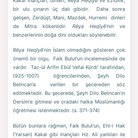
Kakai inançları, dinleri,
Rêya Heqîyê
ve Ezidilik,
bir ulu çınarın üç dalı gibidir. Daha sonra
gelişen, Zerdüşt, Mani, Mazdek, Hurremi dinleri
de Mitra kökenlidir.
Rêya Heqîyê’
nin ve
benzerlerinin doğa dini oldukları söylenebilir.
Rêya Heqîyê
’nin İslam olmadığını gösteren çok
önemli bir olgu, Faik Bulut’un incelemesinde de
vardır. Tac-ül Arifin Ebül Vefai Kürdi’ tarafından,
(925-1007) öğrencilerinden, Şeyh Dilo
Belincan’a verilen bir şecereden söz
edilmektedir. Bu şecerede, Şeyh Dilo Belincan’ın
Dersim’e gitmesi ve oradaki halka Müslümanlığı
öğretmesi istenmektedir. (s. 371-374)
Bütün bunlara rağmen, Faik Bulut’un, Ehl-i Hak
(Yarsan) Kakai gibi inançları Hz. Ali yanlıları ile