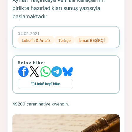
birlikte hazırladıkları sunuş yazısıyla
başlamaktadır.
04.02.2021
Lekolîn & Analîz
Türkçe
İsmail BEŞİKÇİ
Belav bike:
Linkê kopî bike
49209 caran hatiye xwendin.