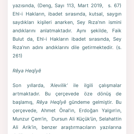
yazısında, (Deng, Sayı 113, Mart 2019, s. 67)
Ehl-i Hakların, ibadet sırasında, kutsal, saygın
saydıkları kişileri anarken, Sey Rıza’nın ismini
andıklarını anlatmaktadır. Aynı şekilde, Faik
Bulut da, Ehl-i Hakların ibadet sırasında, Sey
Rıza’nın adını andıklarını dile getirmektedir. (s.
261)
Rêya Heqîyê
Son yıllarda,
‘Alevilik’
ile ilgili çalışmalar
artmaktadır. Bu çerçevede öze dönüş de
başlamış,
Rêya Heqîyê
gündeme gelmiştir. Bu
çerçevede, Ahmet Önal’ın, Erdoğan Yalgın’ın,
Munzur Çem’in, Dursun Ali Küçük’ün, Selahattin
Ali Arik’in, benzer araştırmacıların yazılarına