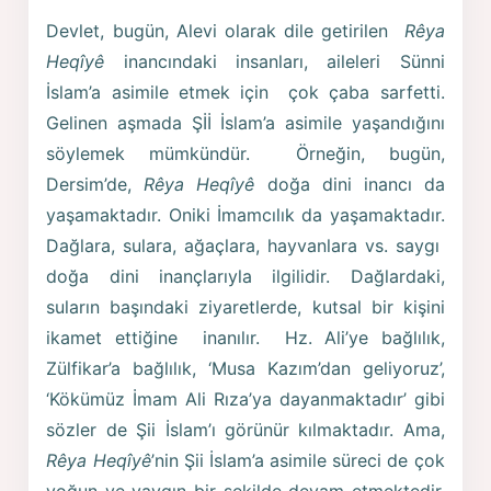
Devlet, bugün, Alevi olarak dile getirilen
Rêya
Heqîyê
inancındaki insanları, aileleri Sünni
İslam’a asimile etmek için çok çaba sarfetti.
Gelinen aşmada Şİİ İslam’a asimile yaşandığını
söylemek mümkündür. Örneğin, bugün,
Dersim’de,
Rêya Heqîyê
doğa dini inancı da
yaşamaktadır. Oniki İmamcılık da yaşamaktadır.
Dağlara, sulara, ağaçlara, hayvanlara vs. saygı
doğa dini inançlarıyla ilgilidir. Dağlardaki,
suların başındaki ziyaretlerde, kutsal bir kişini
ikamet ettiğine inanılır. Hz. Ali’ye bağlılık,
Zülfikar’a bağlılık, ‘Musa Kazım’dan geliyoruz’,
‘Kökümüz İmam Ali Rıza’ya dayanmaktadır’ gibi
sözler de Şii İslam’ı görünür kılmaktadır. Ama,
Rêya Heqîyê
’nin Şii İslam’a asimile süreci de çok