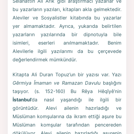
Selahattin Ali Arik gibi araştırmacı yazarlar ve
bu yazarların yazıları, kitapları akla gelmektedir.
Aleviler ve Sosyalistler kitabında bu yazarlar
yer almamaktadır. Ayrıca, yukarıda belirtilen
yazarların yazılarında bir dipnotuyla bile
isimleri, eserleri anılmamaktadır. Benim
Alevilerle ilgili yazılarımı da bu çerçevede
değerlendirmek mümkündür.
Kitapta Ali Duran Topuz’un bir yazısı var. Yazı
Gêrmiya Îmaman ve Ramazan Davulu
başlığını
taşıyor. (s. 152-160) Bu Rêya Hêqîyê’nin
İstanbul
’da nasıl yaşandığı ile ilgili bir
görüntüdür. Alevi ailenin hazırladığı ve
Müslüman komşularına da ikram ettiği aşure bu
Müslüman komşular tarafından pencereden
dökülüyor. Alevi ailenin hazırladığı aşurenin