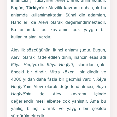
İmamcılar) Nusayriler Alevi olarak anılmaktadır.
Bugün,
Türkiye
’de Alevilik kavramı daha çok bu
anlamda kullanılmaktadır. Sünni din adamları,
Haricileri de Alevi olarak değerlendirmektedir.
Bu anlamda, bu kavramın çok yaygın bir
kullanım alanı vardır.
Alevilik sözcüğünün, ikinci anlamı şudur. Bugün,
Alevi olarak ifade edilen dinin, inancın esas adı
Rêya Heqîyê’
dir.
Rêya Heqîyê
, İslam’dan çok
önceki bir dindir. Mitra kökenli bir dindir ve
4000 yıldan daha fazla bir geçmişi vardır.
Rêya
Heqîyê’
nin Alevi olarak değerlendirilmesi,
Rêya
Heqîyê’nin
de Alevi kavramı içinde
değerlendirilmesi elbette çok yanlıştır. Ama bu
yanlış, bilinçli olarak ve yaygın bir şekilde
sürdürülmektedir.