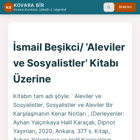
KOVARA BÎR
KB
MENU
Ara
Kovara Kurdoloji, Lêkolîn û Lêgerînê
İsmail Beşikci/ ‘Aleviler
ve Sosyalistler’ Kitabı
Üzerine
Kitabın tam adı şöyle: ‘ Aleviler ve
Sosyalistler, Sosyalistler ve Aleviler Bir
Karşılaşmanın Kenar Notları , (Derleyenler:
Ayhan Yalçınkaya Halil Karaçalı, Dipnot
Yayınları, 2020, Ankara, 377 s. Kitap,
Ayhan Yalçınkaya ve Halil Karaçalı’nın