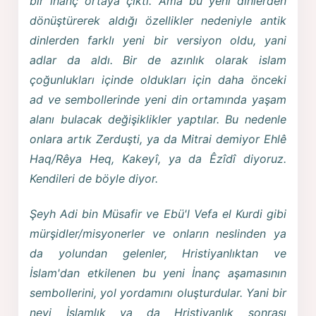
bir inanç ortaya çıktı. Ama bu yeni dinlerden
dönüştürerek aldığı özellikler nedeniyle antik
dinlerden farklı yeni bir versiyon oldu, yani
adlar da aldı. Bir de azınlık olarak islam
çoğunlukları içinde oldukları için daha önceki
ad ve sembollerinde yeni din ortamında yaşam
alanı bulacak değişiklikler yaptılar. Bu nedenle
onlara artık Zerduşti, ya da Mitrai demiyor Ehlê
Haq/Rêya Heq, Kakeyî, ya da Êzîdî diyoruz.
Kendileri de böyle diyor.
Şeyh Adi bin Müsafir ve Ebü'l Vefa el Kurdi gibi
mürşidler/misyonerler ve onların neslinden ya
da yolundan gelenler, Hristiyanlıktan ve
İslam'dan etkilenen bu yeni İnanç aşamasının
sembollerini, yol yordamını oluşturdular. Yani bir
nevi İslamlık ya da Hristiyanlık sonrası