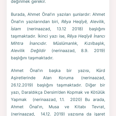
değinmek gerekir.
Burada, Ahmet Önal’ın yazıları şunlardır: Ahmet
Önal’ın yazılarından biri,
Rêya Heqîyê, Alevilik,
İslam
(nerinaazad, 13.12 2018) başlığını
taşımaktadır. İkinci yazı ise,
Rêya Heqîyê İnancı
Mihtra İnancıdır. Müslümanlık, Kızılbaşlık,
Alevilik Değildir
(nerinaazad, 8.9. 2019)
başlığını taşımaktadır.
Ahmet Önal’ın başka bir yazısı, Kürd
Aşiretlerinde Alan Koruma (nerinaazad,
26.12.2019) başlığını taşımaktadır. Diğer bir
yazı, Daraldıkça Dersim’den Kopmak ve Kötülük
Yapmak (nerinaazad, 1.1. 2020) Bu arada,
Ahmet Önal’ın, Musa ve Kitabı Tevrat,
(nerinaazad, 14.12. 2019) yazısına da işaret