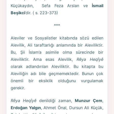
Küçükaydın, Sefa Feza Arslan ve
İsmail
Beşikci
’dir. ( s. 223-373)
***
Aleviler ve Sosyalistler kitabında sözü edilen
Alevilik, Ali taraftarlığı anlamında bir Aleviliktir.
Bu, Şii İslam’a asimile olma sürecinde bir
Aleviliktir. Ama esas Alevilik,
Rêya Heqîyê
olarak adlandırılan Aleviliktir
.
Bu kitapta bu
Aleviliğin adı bile geçmemektedir. Bunun çok
önemli bir eksiklik olduğunu vurgulamak
gerekir.
Rêya Heqîyê
denildiği zaman,
Munzur Çem
,
Erdoğan Yalgın
, Ahmet Önal, Dursun Ali Küçük,