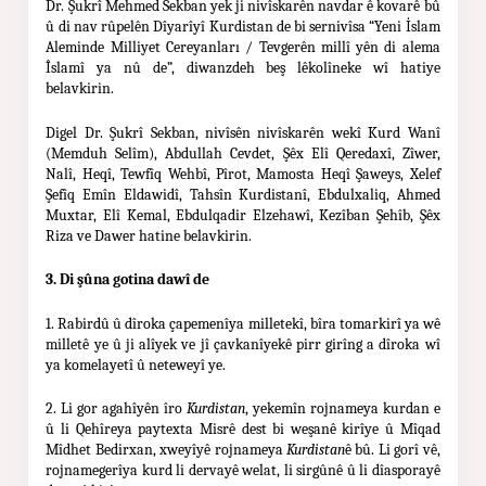
Dr. Şukrî Mehmed Sekban yek ji nivîskarên navdar ê kovarê bû
û di nav rûpelên Dîyarîyî Kurdistan de bi sernivîsa “Yeni İslam
Aleminde Milliyet Cereyanları / Tevgerên millî yên di alema
Îslamî ya nû de”, diwanzdeh beş lêkolîneke wî hatiye
belavkirin.
Digel Dr. Şukrî Sekban, nivîsên nivîskarên wekî Kurd Wanî
(Memduh Selîm), Abdullah Cevdet, Şêx Elî Qeredaxî, Zîwer,
Nalî, Heqî, Tewfîq Wehbî, Pîrot, Mamosta Heqî Şaweys, Xelef
Şefîq Emîn Eldawidî, Tahsîn Kurdistanî, Ebdulxaliq, Ahmed
Muxtar, Elî Kemal, Ebdulqadir Elzehawî, Kezîban Şehîb, Şêx
Riza ve Dawer hatine belavkirin.
3. Di şûna gotina dawî de
1. Rabirdû û dîroka çapemenîya milletekî, bîra tomarkirî ya wê
milletê ye û ji alîyek ve jî çavkanîyekê pirr girîng a dîroka wî
ya komelayetî û neteweyî ye.
2. Li gor agahîyên îro
Kurdistan
, yekemîn rojnameya kurdan e
û li Qehîreya paytexta Misrê dest bi weşanê kirîye û Mîqad
Mîdhet Bedirxan, xweyîyê rojnameya
Kurdistan
ê bû. Li gorî vê,
rojnamegerîya kurd li dervayê welat, li sirgûnê û li dîasporayê