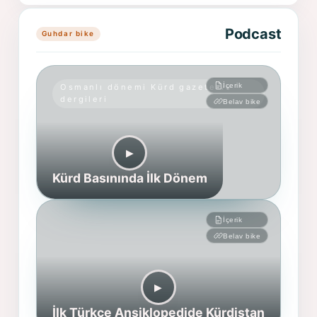
Podcast
Guhdar bike
İçerik
Osmanlı dönemi Kürd gazete ve
dergileri
Belav bike
▶︎
Kürd Basınında İlk Dönem
İçerik
Belav bike
▶︎
İlk Türkçe Ansiklopedide Kürdistan