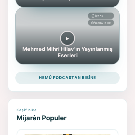
İçerik
Belav bike
▶︎
Mehmed Mihri Hilav’ın Yayınlanmış
Eserleri
HEMÛ PODCASTAN BIBÎNE
Keşif bike
Mijarên Populer