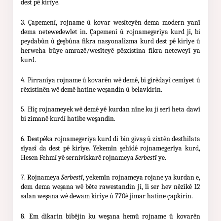
dest pê kirîye.
3. Çapemenî, rojname û kovar wesîteyên dema modern yanî
dema netewedewlet in. Çapemenî û rojnamegerîya kurd jî, bi
peydabûn û geşbûna fikra nasyonalîzma kurd dest pê kirîye û
herweha bûye amrazê/wesîteyê pêşxistina fikra neteweyî ya
kurd.
4. Pirranîya rojname û kovarên wê demê, bi girêdayî cemîyet û
rêxistinên wê demê hatine weşandin û belavkirin.
5. Hîç rojnameyek wê demê yê kurdan nîne ku ji serî heta dawî
bi zimanê kurdî hatibe weşandin.
6. Destpêka rojnamegeriya kurd di bin givaş û zixtên desthilata
sîyasî da dest pê kirîye. Yekemîn şehîdê rojnamegerîya kurd,
Hesen Fehmî yê sernivîskarê rojnameya
Serbestî
ye.
7. Rojnameya
Serbestî
, yekemîn rojnameya rojane ya kurdan e,
dem dema weşana wê bête rawestandin jî, li ser hev nêzîkê 12
salan weşana wê dewam kirîye û 770ê jimar hatine çapkirin.
8. Em dikarin bibêjin ku weşana hemû rojname û kovarên