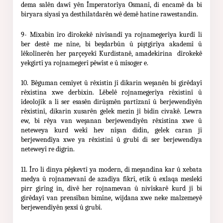
dema salên dawî yên Împeratorîya Osmanî, di encamê da bi
biryara sîyasî ya desthilatdarên wê demê hatine rawestandin.
9- Mixabin îro dîrokekê nivîsandî ya rojnamegerîya kurdî li
ber destê me nîne, bi beşdarbûn û piştgirîya akademî û
lêkolînerên her parçeyekî Kurdistanê, amadekirina dîrokekê
yekgirtî ya rojnamegerî pêwîst e û mîsoger e.
10. Bêguman cemîyet û rêxistin jî dikarin weşanên bi girêdayî
rêxistina xwe derbixin. Lêbelê rojnamegerîya rêxistinî û
îdeolojîk a li ser esasên dirûşmên partîzanî û berjewendiyên
rêxistinî, dikarin xusarên gelek mezin jî bidin civakê. Lewra
ew, bi rêya van weşanan berjewendiyên rêxistina xwe û
neteweya kurd wekî hev nîşan didin, gelek caran jî
berjewendîya xwe ya rêxistinî û grubî di ser berjewendîya
neteweyî re digrin.
11. Îro li dinya pêşkevtî ya modern, di meşandina kar û xebata
medya û rojnamevanî de azadîya fikrî, etîk û exlaqa meslekî
pirr girîng in, divê her rojnamevan û nivîskarê kurd jî bi
girêdayî van prensîban bimîne, wijdana xwe neke malzemeyê
berjewendîyên şexsî û grubî.