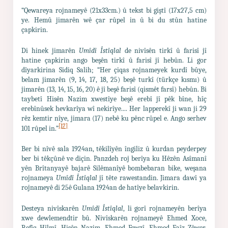
“Qewareya rojnameyê (21x33cm.) û tekst bi giştî (17x27,5 cm)
ye. Hemû jimarên wê çar rûpel in û bi du stûn hatine
çapkirin.
Di hinek jimarên
Umîdî Îstîqlal
de nivîsên tirkî û farisî jî
hatine çapkirin ango beşên tirkî û farisî jî hebûn. Li gor
dîyarkirina Sidiq Salih; “Her çiqas rojnameyek kurdî bûye,
belam jimarên (9, 14, 17, 18, 25) beşê turkî (türkçe kısmı) û
jimarên (13, 14, 15, 16, 20) ê jî beşê farisî (qismêt farsî) hebûn. Bi
taybetî Hisên Nazim xwestîye beşê erebî jî pêk bîne, hîç
erebînûsek hevkarîya wî nekirîye.... Her lapperekî ji wan ji 29
rêz kemtir nîye, jimara (17) nebê ku pênc rûpel e. Ango serhev
[17]
101 rûpel in.”
Ber bi nîvê sala 1924an, têkilîyên îngiliz û kurdan peyderpey
ber bi têkçûnê ve diçin. Panzdeh roj berîya ku Hêzên Asîmanî
yên Brîtanyayê bajarê Silêmanîyê bombebaran bike, weşana
rojnameya
Umîdî Îstîqlal
jî tête rawestandin. Jimara dawî ya
rojnameyê di 25ê Gulana 1924an de hatîye belavkirin.
Desteya nivîskarên
Umîdî Îstîqlal
, li gorî rojnameyên berîya
xwe dewlemendtir bû. Nivîskarên rojnameyê Ehmed Xoce,
Refîq Hîlmî, Hisên Nazim, Ehmed Fewzî, Ehmed Faîz Zêwer,