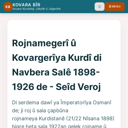
KOVARA BÎR
KB
MENU
Ara
Kovara Kurdoloji, Lêkolîn û Lêgerînê
Rojnamegerî û
Kovargerîya Kurdî di
Navbera Salê 1898-
1926 de - Seîd Veroj
Di serdema dawî ya Împeratorîya Osmanî
de; ji roj û sala çapbûna
rojnameya Kurdistanê (21/22 Nîsana 1898)
bigre heta sala 1922an gelek rojname û