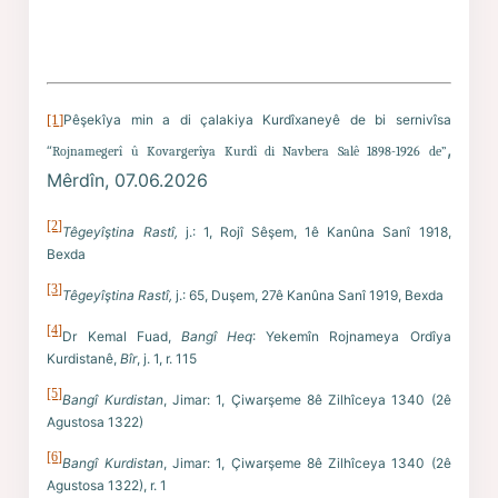
[1]
Pêşekîya min a di çalakiya Kurdîxaneyê de bi sernivîsa
,
“
Rojnamegerî û Kovargerîya Kurdî di Navbera Salê 1898-1926 de”
Mêrdîn, 07.06.2026
[2]
Têgeyîştina Rastî,
j.: 1, Rojî Sêşem, 1ê Kanûna Sanî 1918,
Bexda
[3]
Têgeyîştina Rastî,
j.: 65, Duşem, 27ê Kanûna Sanî 1919, Bexda
[4]
Dr Kemal Fuad,
Bangî Heq
: Yekemîn Rojnameya Ordîya
Kurdistanê,
Bîr
, j. 1, r. 115
[5]
Bangî Kurdistan
, Jimar: 1, Çiwarşeme 8ê Zilhîceya 1340 (2ê
Agustosa 1322)
[6]
Bangî Kurdistan
, Jimar: 1, Çiwarşeme 8ê Zilhîceya 1340 (2ê
Agustosa 1322), r. 1