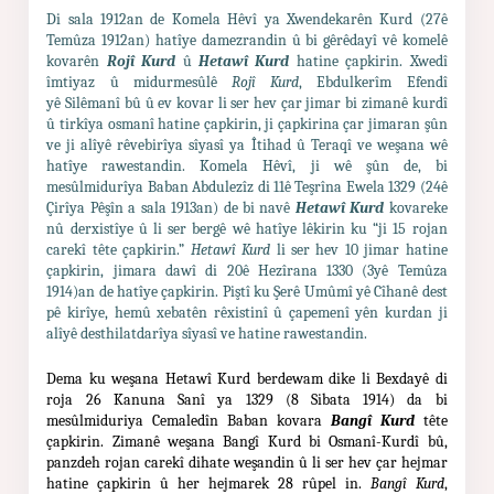
Di sala 1912an de Komela Hêvî ya Xwendekarên Kurd (27ê
Temûza 1912an) hatîye damezrandin û bi gêrêdayî vê komelê
kovarên
Rojî Kurd
û
Hetawî Kurd
hatine çapkirin. Xwedî
îmtiyaz û midurmesûlê
Rojî Kurd
, Ebdulkerîm Efendî
yê Silêmanî bû û ev kovar li ser hev çar jimar bi zimanê kurdî
û tirkîya osmanî hatine çapkirin, ji çapkirina çar jimaran şûn
ve ji alîyê rêvebirîya sîyasî ya Îtihad û Teraqî ve weşana wê
hatîye rawestandin. Komela Hêvî, ji wê şûn de, bi
mesûlmidurîya Baban Abdulezîz di 11ê Teşrîna Ewela 1329 (24ê
Çirîya Pêşîn a sala 1913an) de bi navê
Hetawî Kurd
kovareke
nû derxistîye û li ser bergê wê hatîye lêkirin ku “ji 15 rojan
carekî tête çapkirin.”
Hetawî Kurd
li ser hev 10 jimar hatine
çapkirin, jimara dawî di 20ê Hezîrana 1330 (3yê Temûza
1914)an de hatîye çapkirin. Piştî ku Şerê Umûmî yê Cîhanê dest
pê kirîye, hemû xebatên rêxistinî û çapemenî yên kurdan ji
alîyê desthilatdarîya sîyasî ve hatine rawestandin.
Dema ku weşana Hetawî Kurd berdewam dike li Bexdayê di
roja 26 Kanuna Sanî ya 1329 (8 Sibata 1914) da bi
mesûlmiduriya Cemaledîn Baban kovara
Bangî Kurd
tête
çapkirin. Zimanê weşana Bangî Kurd bi Osmanî-Kurdî bû,
panzdeh rojan carekî dihate weşandin û li ser hev çar hejmar
hatine çapkirin û her hejmarek 28 rûpel in.
Bangî Kurd
,