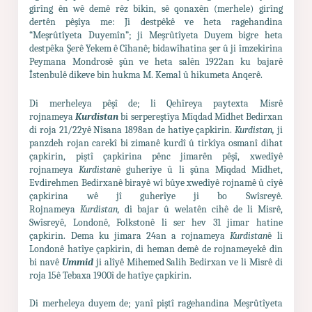
girîng ên wê demê rêz bikin, sê qonaxên (merhele) girîng
dertên pêşîya me: Ji destpêkê ve heta ragehandina
“Meşrûtîyeta Duyemîn”; ji Meşrûtîyeta Duyem bigre heta
destpêka Şerê Yekem ê Cîhanê; bidawîhatina şer û ji îmzekirina
Peymana Mondrosê şûn ve heta salên 1922an ku bajarê
Îstenbulê dikeve bin hukma M. Kemal û hikumeta Anqerê.
Di merheleya pêşî de; li Qehîreya paytexta Misrê
rojnameya
Kurdistan
bi serpereştîya Mîqdad Mîdhet Bedirxan
di roja 21/22yê Nîsana 1898an de hatîye çapkirin.
Kurdistan,
ji
panzdeh rojan carekî bi zimanê kurdî û tirkîya osmanî dihat
çapkirin, piştî çapkirina pênc jimarên pêşî, xwedîyê
rojnameya
Kurdistan
ê guherîye û li şûna Mîqdad Mîdhet,
Evdirehmen Bedirxanê birayê wî bûye xwedîyê rojnamê û cîyê
çapkirina wê jî guherîye ji bo Swîsreyê.
Rojnameya
Kurdistan,
di bajar û welatên cihê de li Misrê,
Swîsreyê, Londonê, Folkstonê li ser hev 31 jimar hatine
çapkirin. Dema ku jimara 24an a rojnameya
Kurdistan
ê li
Londonê hatîye çapkirin, di heman demê de rojnameyekê din
bi navê
Ummid
ji alîyê Mihemed Salih Bedirxan ve li Misrê di
roja 15ê Tebaxa 1900î de hatîye çapkirin.
Di merheleya duyem de; yanî piştî ragehandina Meşrûtîyeta