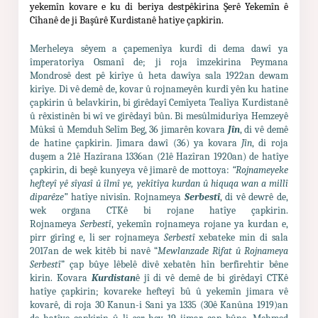
yekemîn kovare e ku di beriya destpêkirina Şerê Yekemîn ê
Cîhanê de ji Başûrê Kurdistanê hatiye çapkirin.
Merheleya sêyem a çapemenîya kurdî di dema dawî ya
împeratorîya Osmanî de; ji roja îmzekirina Peymana
Mondrosê dest pê kirîye û heta dawîya sala 1922an dewam
kirîye. Di vê demê de, kovar û rojnameyên kurdî yên ku hatine
çapkirin û belavkirin, bi girêdayî Cemîyeta Tealîya Kurdistanê
û rêxistinên bi wî ve girêdayî bûn. Bi mesûlmidurîya Hemzeyê
Mûksî û Memduh Selîm Beg, 36 jimarên kovara
Jîn
, di vê demê
de hatine çapkirin. Jimara dawî (36) ya kovara
Jîn
, di roja
duşem a 21ê Hazîrana 1336an (21ê Hazîran 1920an) de hatîye
çapkirin, di beşê kunyeya vê jimarê de mottoya:
“Rojnameyeke
hefteyî yê sîyasî û îlmî ye, yekîtîya kurdan û hiquqa wan a millî
diparêze”
hatîye nivisîn. Rojnameya
Serbestî
, di vê dewrê de,
wek organa CTKê bi rojane hatîye çapkirin.
Rojnameya
Serbestî
, yekemîn rojnameya rojane ya kurdan e,
pirr girîng e, li ser rojnameya
Serbestî
xebateke min di sala
2017an de wek kitêb bi navê “
Mewlanzade Rifat û Rojnameya
Serbestî
” çap bûye lêbelê divê xebatên hîn berfirehtir bêne
kirin. Kovara
Kurdistan
ê jî di vê demê de bi girêdayî CTKê
hatîye çapkirin; kovareke hefteyî bû û yekemîn jimara vê
kovarê, di roja 30 Kanun-i Sani ya 1335 (30ê Kanûna 1919)an