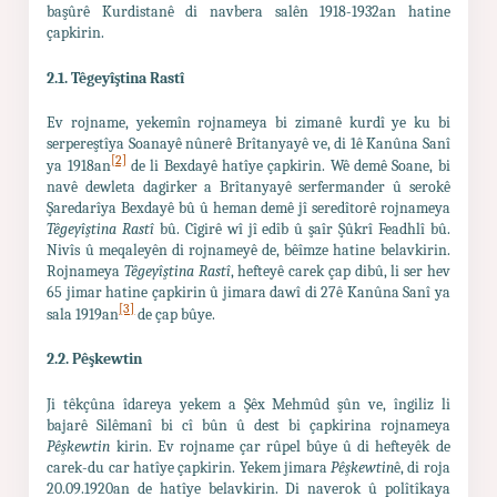
başûrê Kurdistanê di navbera salên 1918-1932an hatine
çapkirin.
2.1. Têgeyî
tina Rastî
ş
Ev rojname, yekemîn rojnameya bi zimanê kurdî ye ku bi
serpereştîya Soanayê nûnerê Brîtanyayê ve, di 1ê Kanûna Sanî
[2]
ya 1918an
de li Bexdayê hatîye çapkirin. Wê demê Soane, bi
navê dewleta dagirker a Brîtanyayê serfermander û serokê
Şaredarîya Bexdayê bû û heman demê jî seredîtorê rojnameya
Têgeyîştina Rastî
bû. Cîgirê wî jî edîb û şaîr Şûkrî Feadhlî bû.
Nivîs û meqaleyên di rojnameyê de, bêîmze hatine belavkirin.
Rojnameya
Têgeyîştina Rastî
, hefteyê carek çap dibû, li ser hev
65 jimar hatine çapkirin û jimara dawî di 27ê Kanûna Sanî ya
[3]
sala 1919an
de çap bûye.
2.2. Pê
kewtin
ş
Ji têkçûna îdareya yekem a Şêx Mehmûd şûn ve, îngiliz li
bajarê Silêmanî bi cî bûn û dest bi çapkirina rojnameya
Pêşkewtin
kirin. Ev rojname çar rûpel bûye û di hefteyêk de
carek-du car hatîye çapkirin. Yekem jimara
Pêşkewtin
ê, di roja
20.09.1920an de hatîye belavkirin. Di naverok û polîtîkaya