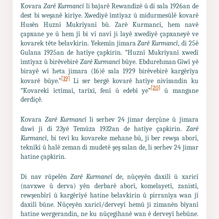
Kovara
Zarê Kurmancî
li bajarê Rewandizê û di sala 1926an de
dest bi weşanê kirîye. Xwedîyê îmtîyaz û midurmesûlê kovarê
Husên Huznî Mukrîyanî bû. Zarê Kurmancî, hem navê
çapxane ye û hem jî bi vî navî ji layê xwedîyê çapxaneyê ve
kovarek tête belavkirin. Yekemîn jimara
Zarê Kurmancî
, di 25ê
Gulana 1925an de hatîye çapkirin. “Huznî Mukrîyanî xwedî
îmtîyaz û birêvebirê
Zarê Kurmancî
bûye. Ebdurehman Gîwî yê
birayê wî heta jimara (16)ê sala 1929 birêvebirê kargêrîya
[19]
kovarê bûye.”
Li ser bergê kovarê hatîye nivîsandin ku
[20]
“Kovarekî îctîmaî, tarîxî, fenî û edebî ye”
û mangane
derdiçê.
Kovara
Zarê Kurmancî
li serhev 24 jimar derçûne û jimara
dawî jî di 23yê Temûza 1932an de hatîye çapkirin.
Zarê
Kurmancî
, bi tevî ku kovareke mehane bû, ji ber rewşa aborî,
teknîkî û halê zeman di mudetê şeş salan de, li serhev 24 jimar
hatine çapkirin.
Di nav rûpelên
Zarê Kurmancî
de, nûçeyên daxilî û xaricî
(navxwe û derva) yên derbarê aborî, komelayetî, zanistî,
rewşenbîrî û kargêrîyê hatine belavkirin û pirranîya wan jî
daxilî bûne. Nûçeyên xaricî/derveyî hemû ji zimanên bîyanî
hatine wergerandin, ne ku nûçegihanê wan ê derveyî hebûne.