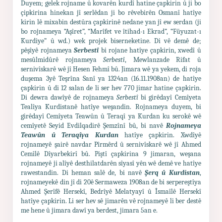
Duyem; gelek rojname û kovarên kurdî hatine çapkirin û ji bo
çipkirina hinekan jî serlêdan ji bo rêvebirên Osmanî hatîye
kirin lê mixabin destûra çapkirinê nedane yan jî ew serdan (ji
bo rojnameya “Aşîret”, “Marîfet ve îtihad-ı Ekrad”, “Füyuzat-ı
Kurdiye” û wd.) wek projek biserneketine. Di vê demê de;
pêşîyê rojnameya
Serbestî
bi rojane hatîye çapkirin, xwedî û
mesûlmidûrê rojnameya
Serbestî
, Mewlanzade Rifat û
sernivîskarê wê jî Hesen Fehmî bû. Jimara wê ya yekem, di roja
duşema 3yê Teşrîna Sanî ya 1324an (16.11.1908an) de hatîye
çapkirin û di 12 salan de li ser hev 770 jimar hatine çapkirin.
Di dewra dawîyê de rojnameya
Serbestî
bi girêdayî Cemîyeta
Tealîya Kurdistanê hatîye weşandin. Rojnameya duyem, bi
girêdayî Cemîyeta Teawûn û Teraqî ya Kurdan ku serokê wê
cemîyetê Seyid Evdilqadirê Şemzînî bû, bi navê
Rojnameya
Teawûn û Teraqîya Kurdan
hatîye çapkirin. Xwdîyê
rojnameyê şairê navdar Pîrmêrd û sernivîskarê wê jî Ahmed
Cemîlê Dîyarbekirî bû. Piştî çapkirina 9 jimaran, weşana
rojnameyê ji alîyê desthilatdarên sîyasî yên wê demê ve hatîye
rawestandin. Di heman salê de, bi navê
Şerq û Kurdistan
,
rojnameyekê din jî di 20ê Sermaweza 1908an de bi serpereştîya
Ahmed Şerîfê Hersekî, Bedrîyê Melatyayî û Îsmaîlê Hersekî
hatîye çapkirin. Li ser hev sê jimarên vê rojnameyê li ber destê
me hene û jimara dawî ya berdest, jimara 5an e.