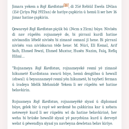
[11]
Jimara yekem a
Rojî Kurdistan
, di 25ê Rebîûl Ewela 1341an
(15ê Çirîya Pêşî 1922an) de hatîye çapkirin û hemû li ser hev 16
jimar hatine çapkirin.
Qewareyê
Rojî Kurdistan
piçûk bû (34cm x 21cm) bûye. Nivîsên
di nav rûpelên rojnameyê de, bi pirranî kurdî hatine
nivîsandin lêbelê nivîsên bi zimanê osmanî jî hene. Bi pirranî
nivîsên van nivîskaran têde hene: M. Nûrî, Elî Kemal, Arif
Saib, Ehmed Fewzî, Ehmed Muxtar, Husên Nazim, Faîq, Refîq
Hîlmî…
“Rojnameya
Rojî Kurdistan
, rojnameyekê resmî yê zimanê
hikumetê Kurdistana xwarû bûye, hemû dengûbas û hewall
(ehwal) û beyannameyê resmî yên hikumetê, bi taybetî ferman
û îradeya Melîk Mehmûdê Yekem li ser rûpelên wê hatine
belavkirin.
Rojnameya
Rojî Kurdistan
, rojnameyêkê sîyasî û dîplomasî
bûye, gelek bîr û rayê wê serdemê bo çakkirina kar û xebata
neteweyê kurd li ser rûpelên wî da hatine belavkirinê, her
weha bi brûske hewallê sîyasî yê parçebûna kurd û derveyê
welat û pêwendîya sîyasî ya navbeyna dewletan belav kirîye.