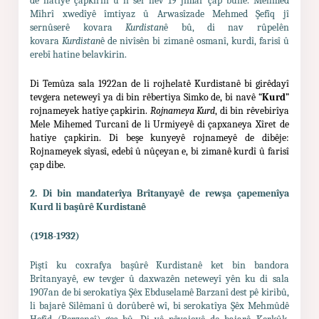
de hatîye çapkirin û li ser hev 19 jimar çap bûne. Mehmed
Mîhrî xwedîyê îmtiyaz û Arwasîzade Mehmed Şefîq jî
sernûserê kovara
Kurdistan
ê bû, di nav rûpelên
kovara
Kurdistan
ê de nivîsên bi zimanê osmanî, kurdî, farisî û
erebî hatine belavkirin.
Di Temûza sala 1922an de li rojhelatê Kurdistanê bi girêdayî
tevgera neteweyî ya di bin rêbertiya Simko de, bi navê “
Kurd
”
rojnameyek hatîye çapkirin.
Rojnameya Kurd
, di bin rêvebirîya
Mele Mihemed Turcanî de li Urmiyeyê di çapxaneya Xîret de
hatiye çapkirin. Di beşe kunyeyê rojnameyê de dibêje:
Rojnameyek sîyasî, edebî û nûçeyan e, bi zimanê kurdî û farisî
çap dibe.
2. Di bin mandaterîya Brîtanyayê de rewşa çapemenîya
Kurd li başûrê Kurdistanê
(1918-1932)
Piştî ku coxrafya başûrê Kurdistanê ket bin bandora
Brîtanyayê, ew tevger û daxwazên neteweyî yên ku di sala
1907an de bi serokatîya Şêx Ebduselamê Barzanî dest pê kiribû,
li bajarê Silêmanî û dorûberê wî, bi serokatîya Şêx Mehmûdê