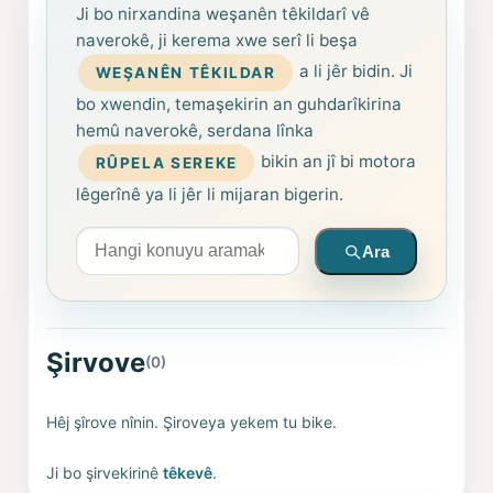
Ji bo nirxandina weşanên têkildarî vê
naverokê, ji kerema xwe serî li beşa
a li jêr bidin. Ji
WEŞANÊN TÊKILDAR
bo xwendin, temaşekirin an guhdarîkirina
hemû naverokê, serdana lînka
bikin an jî bi motora
RÛPELA SEREKE
lêgerînê ya li jêr li mijaran bigerin.
Arama yapın
Ara
Şirvove
(0)
Hêj şîrove nînin. Şiroveya yekem tu bike.
Ji bo şirvekirinê
têkevê
.