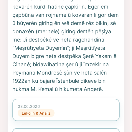
kovarên kurdî hatine çapkirin. Eger em
çapbûna van rojname û kovaran li gor dem
û bûyerên girîng ên wê demê rêz bikin, sê
qonaxên (merhele) girîng dertên pêşîya
me: Ji destpêkê ve heta ragehandina
“Meşrûtîyeta Duyemîn”; ji Meşrûtîyeta
Duyem bigre heta destpêka Şerê Yekem ê
Cîhanê; bidawîhatina şer û ji îmzekirina
Peymana Mondrosê şûn ve heta salên
1922an ku bajarê Îstenbulê dikeve bin
hukma M. Kemal û hikumeta Anqerê.
08.06.2026
Lekolîn & Analîz