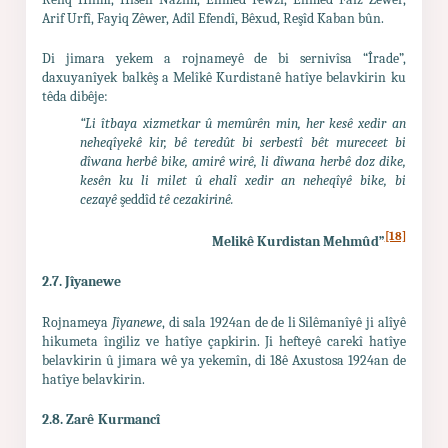
Arif Urfî, Fayiq Zêwer, Adîl Efendî, Bêxud, Reşîd Kaban bûn.
Di jimara yekem a rojnameyê de bi sernivîsa “Îrade”,
daxuyanîyek balkêş a Melîkê Kurdistanê hatîye belavkirin ku
têda dibêje:
“Li îtbaya xizmetkar û memûrên min, her kesê xedir an
neheqîyekê kir, bê teredût bi serbestî bêt mureceet bi
dîwana herbê bike, amirê wirê, li dîwana herbê doz dike,
kesên ku li milet û ehalî xedir an neheqîyê bike, bi
cezayê
şeddîd
tê cezakirinê.
[18]
Melikê Kurdistan Mehmûd”
2.7. Jîyanewe
Rojnameya
Jîyanewe
, di sala 1924an de de li Silêmanîyê ji alîyê
hikumeta îngiliz ve hatîye çapkirin. Ji hefteyê carekî hatîye
belavkirin û jimara wê ya yekemîn, di 18ê Axustosa 1924an de
hatîye belavkirin.
2.8. Zarê
Kurmancî