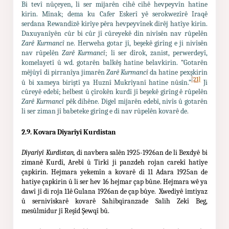
Bi tevî nûçeyen, li ser mijarên cihê cihê hevpeyvîn hatine
kirin. Mînak; dema ku Cafer Eskerî yê serokwezîrê Iraqê
serdana Rewandizê kirîye pêra hevpeyvînek dirêj hatîye kirin.
Daxuyanîyên cûr bi cûr jî cûreyekê din nivîsên nav rûpelên
Zarê Kurmancî
ne. Herweha gotar jî, beşekê girîng e ji nivîsên
nav rûpelên
Zarê Kurmancî
; li ser dîrok, zanist, perwerdeyî,
komelayetî û wd. gotarên balkêş hatine belavkirin. “Gotarên
mêjûyî di pirranîya jimarên
Zarê Kurmancî
da hatine pexşkirin
[21]
û bi xameya biriştî ya Huznî Mukrîyanî hatine nûsîn.”
Ji
cûreyê edebî; helbest û çîrokên kurdî jî beşekê girîng ê rûpelên
Zarê Kurmancî
pêk dihêne. Digel mijarên edebî, nivîs û gotarên
li ser ziman jî babeteke girîng e di nav rûpelên kovarê de.
2.9. Kovara Dîyarîyî Kurdistan
Dîyarîyî Kurdistan,
di navbera salên 1925-1926an de li Bexdyê bi
zimanê Kurdî, Arebî û Tirkî ji panzdeh rojan carekî hatîye
çapkirin. Hejmara yekemîn a kovarê di 11 Adara 1925an de
hatiye çapkirin û li ser hev 16 hejmar çap bûne. Hejmara wê ya
dawî jî di roja 11ê Gulana 1926an de çap bûye. Xwediyê îmtiyaz
û sernivîskarê kovarê Sahibqiranzade Salih Zekî Beg,
mesûlmidur jî Reşîd Şewqî bû.