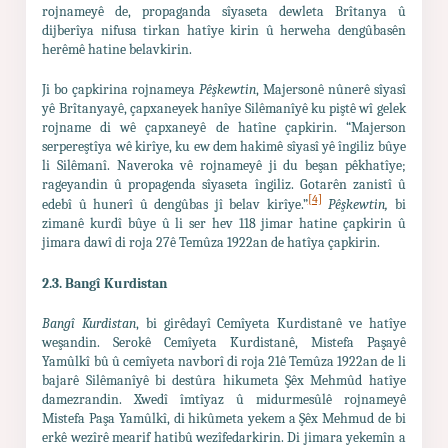
rojnameyê de, propaganda sîyaseta dewleta Brîtanya û
dijberîya nifusa tirkan hatîye kirin û herweha dengûbasên
herêmê hatine belavkirin.
Ji bo çapkirina rojnameya
Pêşkewtin
, Majersonê nûnerê sîyasî
yê Brîtanyayê, çapxaneyek hanîye Silêmanîyê ku piştê wî gelek
rojname di wê çapxaneyê de hatîne çapkirin. “Majerson
serpereştîya wê kirîye, ku ew dem hakimê sîyasî yê îngiliz bûye
li Silêmanî. Naveroka vê rojnameyê ji du beşan pêkhatîye;
rageyandin û propagenda sîyaseta îngiliz. Gotarên zanistî û
[4]
edebî û hunerî û dengûbas jî belav kirîye.”
Pêşkewtin,
bi
zimanê kurdî bûye û li ser hev 118 jimar hatine çapkirin û
jimara dawî di roja 27ê Temûza 1922an de hatîya çapkirin.
2.3. Bangî
Kurdistan
Bangî Kurdistan
, bi girêdayî Cemîyeta Kurdistanê ve hatîye
weşandin. Serokê Cemîyeta Kurdistanê, Mistefa Paşayê
Yamûlkî bû û cemîyeta navborî di roja 21ê Temûza 1922an de li
bajarê Silêmanîyê bi destûra hikumeta Şêx Mehmûd hatîye
damezrandin. Xwedî îmtîyaz û midurmesûlê rojnameyê
Mistefa Paşa Yamûlkî, di hikûmeta yekem a Şêx Mehmud de bi
erkê wezîrê mearif hatibû wezîfedarkirin. Di jimara yekemîn a