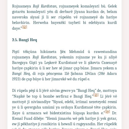
Rojnameya
Rojî Kurdistan
, rojnameyek komaleyatî bû. Gelek
gotarên komaleyatî yên di derbarê jîyana kurdan de, belam
naveroka sîyasî jî li ser rûpelên vê rojnameyê da hatîye
belavkirin. Herweha bayexêkî taybetî bi edebîyata kurdî
[12]
daye.”
2.5. Bangî
Heq
Piştî têkçûna hikûmeta Şêx Mehmûd û rawestandina
rojnameya
Rojî Kurdistan
, yekemîn rojname ye ku ji alîyê
Baregaya Giştî ya Leşkerê Kurdistanê ve li şikevta Casenayê
hatîye çapkirin û li ser hev sê jimar çap bûne. Jimara yekem a
Bangî Heq
, di roja pêncşema 11ê Şabana 1341an (28ê Adara
1923) de çap bûye û her jimarekê wê du rûpel e.
Di rûpela pêşî û li jêrê nivîsa gewre ya “Bangî Heq” de, mottoya
[13]
“Naşikê be top û bombe serfiraz e Bangî Heq.”
Li jêrê vê
mottoyê jî nivîsandîye “Siyasî, edebî, îctîmaî xezeteyekî resmî
ye û li qerergaha umûmî ya orduya Kurdistanê tête çapkirin.
[14]
Xaye û armanca wê bidestxistina hiquqa kurdan e.”
Dr.
Kemal Fuad dibêje: “Hemû jimarên wê pêk hatîye ji yek gotar,
ew jî pêkhatîye ji ronîkirin û hewall û rageyandin. Her rûpelêk