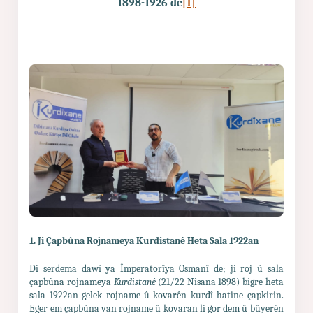
1898-1926 de
[1]
1. Ji Çapbûna Rojnameya Kurdistanê Heta Sala 1922an
Di serdema dawî ya Împeratorîya Osmanî de; ji roj û sala
çapbûna rojnameya
Kurdistanê
(21/22 Nîsana 1898) bigre heta
sala 1922an gelek rojname û kovarên kurdî hatine çapkirin.
Eger em çapbûna van rojname û kovaran li gor dem û bûyerên