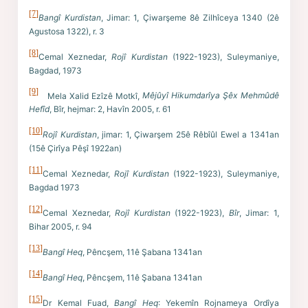
[7]
Bangî Kurdistan
, Jimar: 1, Çiwarşeme 8ê Zilhîceya 1340 (2ê
Agustosa 1322), r. 3
[8]
Cemal Xeznedar,
Rojî Kurdistan
(1922-1923), Suleymaniye,
Bagdad, 1973
[9]
Mela Xalid Ezîzê Motkî,
Mêjûyî Hikumdarîya Şêx Mehmûdê
Hefîd
, Bîr, hejmar: 2, Havîn 2005, r. 61
[10]
Rojî Kurdistan
, jimar: 1, Çiwarşem 25ê Rêbîûl Ewel a 1341an
(15ê Çirîya Pêşî 1922an)
[11]
Cemal Xeznedar,
Rojî Kurdistan
(1922-1923), Suleymaniye,
Bagdad 1973
[12]
Cemal Xeznedar,
Rojî Kurdistan
(1922-1923),
Bîr
, Jimar: 1,
Bihar 2005, r. 94
[13]
Bangî Heq
, Pêncşem, 11ê Şabana 1341an
[14]
Bangî Heq
, Pêncşem, 11ê Şabana 1341an
[15]
Dr Kemal Fuad,
Bangî Heq
: Yekemîn Rojnameya Ordîya