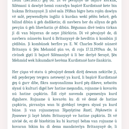
Hefîd (Berzencî) geş bû. Di vê pêvajoyê de bajarê Kerkûk,
Silêmanî û dawîyê hemû coxrafya başûrê Kurdistanê kete bin
hukma Brîtanyayê. Ji nîvê sala 1918an bigre heta rojên dawîya
vê salê, peywendîyên îngiliz û kurdan wekî pêlên behrê, geh
bilind dibûn û geh dadiketin; di navbera her du alîyan de geh
pevçûn û geh lihevhatin çê dibûn. Bêguman divê tesîra tirkan
jî di van bûyeran de neye jibîrkirin. Di vê pêvajoyê de, di
navbera nûnerên kurd û Brîtanyayê de hevdîtin û kombûn jî
çêdibûn. Ji kombûnek berfire ya E. W. Charles Noelê nûnerê
Brîtanya û Şêx Mehmûd şûn ve, di roja 17.11.1919an de, bi
civînek giştî li bajarê Silêmanîyê û li ber derîyê Serayê, Şêx
Mehmûd wek hikumdarê herêma Kurdistanê hate îlankirin.
Her çiqas vê statu û pêvajoyê demek dirêj dewam nekiribe jî,
êdî peyderpey tevgera neteweyî ya kurd, li başûrê Kurdistanê
geş û gurr dibe, fikra nasyonalîzma kurd pêş dikeve, xebatên
sîyasî û kulturî digel hev hatine meşandin, rojname û kovarên
nû hatine çapkirin. Êdî ciyê navenda çapemenîya kurd
diguhere. Rojname û kovarên ku di vê demê de hatine
çapkirin, pirranîya wan bi girêdayî tevgera sîyasî ya kurd
bûne. Ji van rojnameyan
Têgeyîştina Rastî, Pêşkewtin û
Jîyanewe
ji layê hêzên Brîtanyayê ve hatine çapkirin. Di vê
nivîsê de, ez dê bixebitim ku bi kurtayî behsa van rojname û
kovaran bikim ku di dema mandaterîya Brîtanyayê de, li