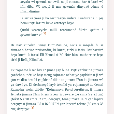
xeyala wî qewmî, ne ewil, ne jî encama kar û barê wê
hîn dibe. Wê weqtê li nav qewmên dinyayê bênav û
nîşan dimîne.
Li ser vê yekê ji bo serfiraziya mileta Kurdistanê li pêş
hemû tiştî lazimî bi vê xezeteyê heye.
Çûnkî xezeteyeke millî, tercûmanê fikrên qedîm ê
[7]
qewmê kurd e.”
Di nav rûpelên
Bangî Kurdistan
de, nivîs û meqale bi sê
zimanan hatine nivîsandin; bi kurdî, tirkî û farisî. Muharrîrê
beşa kurdî û farisî Elî Kemal û M. Nûr bûn, muharrîrê beşa
tirkî jî Refîq Hîlmî bû.
Ev rojname li ser hev 17 jimar çap bûne. Piştî çapkirina jimara
çardehan, nêzîkê heşt meng rojname nehatîye çapkirin û ji wê
şûn ve dîsa dest bi çapkirinê dikin ta jimara 17an ku jimara wê
ya dawî ye. Di derbareyê layê teknîkî ya rojnameyê de Cemal
Xeznedar weha dibêje: “Rojnameya
Bangî Kurdistan
, ji jimara
1ê heta jimara 13an bi şeş laperr û qeware (34 cm x 5 r 21 cm)
(têkst 5 r 28 cm x 17 cm) derçûye, tenê jimara 14 bi çar laperr
derçûye û jimara “15 û 16 û 17” bi çar laperrê têkstê (50 cm x 38
[8]
cm) derçûye.”