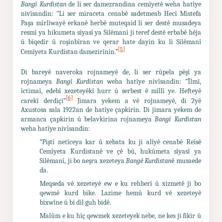
Bangî Kurdistan
de li ser damezrandina cemîyetê weha hatîye
nivîsandin: “Li ser miraceta cenabê sadetmeab Hecî Mistefa
Paşa mîrlîwayê erkanê herbê muteqaîd li ser destê musadeya
resmî ya hikumeta sîyasî ya Silêmanî ji teref destê erbabê hêja
û biqedir û roşinbîran ve qerar hate dayin ku li Silêmanî
[5]
Cemîyeta Kurdistan damezirînin.”
Di bareyê naveroka rojnameyê de, li ser rûpela pêşî ya
rojnameya
Bangî Kurdistan
weha hatîye nivîsandin: “Îlmî,
îctimaî, edebî xezeteyêkî hurr û serbest ê mîllî ye. Hefteyê
[6]
carekî derdiçî”
Jimara yekem a vê rojnameyê, di 2yê
Axustosa sala 1922an de hatîye çapkirin. Di jimara yekem de
armanca çapkirin û belavkirina rojnameya
Bangî Kurdistan
weha hatîye nivîsandin:
“Piştî netîceya kar û xebata ku ji alîyê cenabê Reîsê
Cemîyeta Kurdistanê ve çê bû, hukûmeta sîyasî ya
Silêmanî, ji bo neşra xezeteya
Bangê Kurdistan
ê musaede
da.
Meqseda vê xezeteyê ew e ku rehberî û xizmetê ji bo
qewmê kurd bike. Lazime hemû kurd vê xezeteyê
bixwîne û bi dil guh bidê.
Malûm e ku hîç qewmek xezeteyek nebe, ne kes ji fikir û