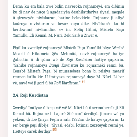
Dema ku em bala xwe bidin naveroka rojnameyê, em dibînin
ku di nav de nûçe û agadarîyên desthilatdarîya sîyasî, meqale
û şiroveyên nivîskaran, hatine belavkirin. Rojname ji alîyê
kadroya nivîskaran ve lawaz xuya dike. Nivîskarên ku bi
berdewamî nivîsandine ev in: Refîq Hîlmî, Mistefa Paşa
Yamûlkî, Elî Kemal, M. Nûrî, Zekî Saîb û Zîwer e.
Piştî ku xwedîyê rojnameyê Mistefa Paşa Yamûlkî bûye Wezîrê
Mearif ê Hikumeta Şêx Mehmûd, navê rojnameyê hatîye
guhertin û di şûna wê de
Rojî Kurdistan
hatîye çapkirin.
“Sahîbê rojnameya
Bangî Kurdistan
ku rojnamekî resmî bû.
Cenabê Mistefa Paşa, bi munasebeta bona bi reîsîya mearif
resmen îstîfa kir. Û îmtiyaza rojnameyê daye M. Nûrî. Li ber
[9]
vê, navê wê jî gorî û bû
Rojî Kurdistan
.”
2.4. Rojî
Kurdistan
Xwedîyê îmtîyaz û berpirsê wê M. Nûrî bû û sermuherrîr jî Elî
Kemal bû. Rojname li bajarê Silêmanî derdiçû.
Jimara wê ya
yekem, di 15ê Çirîya Pêşîn a sala 1922an de hatîye çapkirin. Li
ser bergê pêşî dibêje: “Sîyasî, edebî, Îctimaî xezeteyek resmî ye.
[10]
Hefteyê carêk derdiçî”