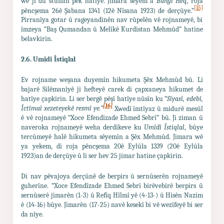
wê ji du stunan pêk hatîye. Jimara sêyem a
Bangî Heq
, roja
[15]
pêncşema 26ê Şabana 1341 (12ê Nîsana 1923) de derçûye.”
Pirranîya gotar û rageyandinên nav rûpelên vê rojnameyê, bi
îmzeya “Baş Qumandan û Melîkê Kurdistan Mehmûd” hatine
belavkirin.
2.6. Umîdî
Îstiqlal
Ev rojname weşana duyemîn hikumeta Şêx Mehmûd bû. Li
bajarê Silêmanîyê ji hefteyê carek di çapxaneya hikumet de
hatîye çapkirin. Li ser bergê pêşî hatîye nûsîn ku “
Sîyasî, edebî,
[16]
Îctîmaî xezeteyekê resmî ye.”
Xwedî îmtîyaz û midurê mesûl
ê vê rojnameyê “Xoce Efendîzade Ehmed Sebrî” bû. Ji ziman û
naveroka rojnameyê weha derdikeve ku
Umîdî Îstiqlal
, bûye
tercûmeyê halê hikumeta sêyemîn a Şêx Mehmûd. Jimara wê
ya yekem, di roja pêncşema 20ê Eylûla 1339 (20ê Eylûla
1923)an de derçûye û li ser hev 25 jimar hatine çapkirin.
Di nav pêvajoya derçûnê de berpirs û sernûserên rojnameyê
guherîne. “Xoce Efendîzade Ehmed Sebrî birêvebirê berpirs û
sernûserê jimarên (1-3) û Refîq Hîlmî yê (4-13-) û Hisên Nazim
ê (14-16) bûye. Jimarên (17-25) navê kesekî bi vê wezîfeyê bi ser
da nîye.