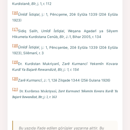
Kurdistanê,
Bîr
, j. 1, r. 112
[16]
Ûmîdî Îstiqlal
, j.: 1, Pêncşeme, 20ê Eylûla 1339 (20ê Eylûla
1923)
[17]
Sidiq Salih,
Umîdî Îstîqlal,
Weşana Agadarî ya Sêyem
Hikumeta Kurdistana Cenûb,
Bîr
, J.:1, Bihar 2005, r. 134
[18]
Ûmîdî Îstiqlal
, j.: 1, Pêncşenbe, 20ê Eylûla 1339 (20ê Eylûla
1923), Silêmanî, r. 3
[19]
Dr. Kurdistan Mukriyanî,
Zarê Kurmancî Yekemîn Kovara
Kurdî Ya Bajarê Rewandizê, Bîr, j.: 1, r. 154
[20]
Zarê Kurmancî
, J.: 1, 12ê Zilqade 1344 (25ê Gulana 1926)
[21]
Dr. Kurdistan Mukriyanî,
Zarê Kurmancî Yekemîn Kovara Kurdî Ya
Bajarê Rewandizê, Bîr, j.: 1, r. 163
Bu yazıda ifade edilen görüşler yazarına aittir. Bu