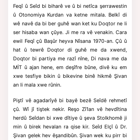
Feqî û Seîd bi biharê ve û bi netîca şerrawestin
û Otonomiya Kurdan va ketne mitala. Belkî di
wê navê da bi ber guhê wan ket ku Doqtor ne li
ser hisaba wan çûye. Ji me ra vê venakin. Cara
ewil Feqî çû Başûr heyva Nîsana 1970-an. Çû û
hat û tewrê Doqtor di guhê me da xwend,
Doqtor bi partiya me razî nîne, Di nava me da
MİT û ajan hene, em deşîfre bûne, divê ku em
xwe tesfiye bikin û bikevine binê hikmê Şivan
an li mala xwe rûnin.
Piştî vê agadarîyê bi bayê bezê Seîdê rehmetî
çû. Wî jî tiştek nekir. Reşo Zî1an
vê hevdîtina
herdû Seîdan bi xwe dîtiye û şeva Stolkhomê ji
min û birek hevalan ra qise kir. Seîd Elçî û Dr.
Şivan gelek hev êşandibûn. Şivan wek ku pirr bi