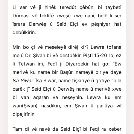
Li ser vê jî hinêk teredût çêbûn, bi taybetî
Dûrnas, vê teklîfê xweşê xwe nanî, belê li ser
îsrara Derwêş û Seîd Elçî ev pêşniyar hat
qebûlkirin.
Min bo çi vê meseleyê dirêj kir? Lewra tofana
me û Dr. Şivan bi vê destpêkir. Piştî 15-20 roj ez
li Tetwan im, Feqî ji Diyarbekir hat go: “Ew
merivê ku name bir Başûr, nameyê biriye daye
Îsa Siwar.
Îsa Siwar,
name tîşkiriye û gotiye “bila
carêk jî Seîd Elçî û Derwêş name û merivê xwe
bi van aqaran va neşeynin. Lewra ku em
wan(Şivan) nasdikin, em Şivan û partîya wî
dipejirînin.
Tam di vê navê da Seîd Elçî bi Feqî ra xeber