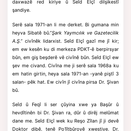
daxwazê red kiriye û Seîd Elçî dilşikestî
şandiye.
Serê sala 1971-an li me derket. Bi gumana min
heyva Sibatê bû.”
Şark Yaymcılık ve Gazetecilik
A.Ş.”
civînêk lidarxist. Seîd Elçî gazî me jî kir;
em ew kesên ku di merkeza PDKT-ê berpirsyar
bûn, em giş beşderê vê civînê bûn. Seîd Elçî ew
şev me civand. Civîna me ji serê sala 1968a ku
em hatin girtin, heya sala 1971-an -yanê piştî 3
salan- pêk hat. Ew civîn jî civîna pirsa Dr. Şivan
bû.
Seîd û Feqî li ser çûyina xwe ya Başûr û
hevdîtinên bi Dr. Şivan ra, dûr û dirêj melûmat
dane me. Seîd Elçî wek ku Reşo Zîlan jî ji devê
Doktor dibê, tenê Po1îtbûroyê xwestiye. Dr.