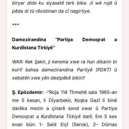
biryar dide ku siyasetê terk bike. Ji wê rojê û
pêda di tû rêxistinan da cî nagirtiye.
***
Damezirandina “Partiya Demoqrat a
Kurdîstana
Tirkiyê
”
WAR: Kek Şakir, ji kerema xwe ra hun dikarin bi
kurtî bahsa damezirandina Partiyê (PDKT) û
xebatên xwe yên destpêkê bikin
?
Ş. Epözdemir:
-”Roja 11ê Tîrmehê sala 1965-an
me 5 kesan, li Dîyarbekir, Koşka Gazî
li binê
darêka mezin a çinarê sond xwar û
Partiya
Demoqrat a Kurdîstana Tirkiyê
danî.
Em 5 kes
evan bûn: 1- Seîd Elçî (Serok), 2- Dûrnas