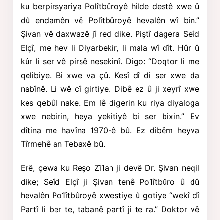
ku berpirsyariya Polîtbûroyê hilde destê xwe û
dû endamên vê Polîtbûroyê hevalên wî bin.”
Şivan vê daxwazê jî red dike. Piştî dagera Seîd
Elçî, me hev li Diyarbekir,
li mala wî dît. Hûr û
kûr li ser vê pirsê nesekinî. Digo: “Doqtor li me
qelibiye. Bi xwe va çû. Kesî dî di ser xwe da
nabînê. Li wê cî girtiye. Dibê ez û ji xeyrî xwe
kes qebûl nake. Em lê digerin ku riya diyaloga
xwe nebirin, heya yekitiyê bi ser bixin.” Ev
dîtina me havîna 1970-ê bû. Ez dibêm heyva
Tîrmehê an Tebaxê bû.
Erê, çewa ku Reşo Zî1an ji devê Dr. Şivan neqil
dike; Seîd Elçî ji Şivan tenê Po1îtbûro û dû
hevalên Po1îtbûroyê xwestiye û gotiye “wekî dî
Partî li ber te, tabanê partî ji te ra.” Doktor vê