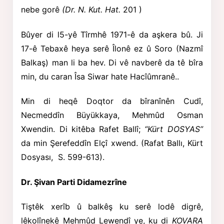
nebe gorê
(Dr. N. Kut. Hat.
201 )
Bûyer di l5-yê Tîrmhê 1971-ê da aşkera bû. Ji
17-ê Tebaxê heya serê Îlonê ez û Soro (Nazmî
Balkaş) man li ba hev. Di vê navberê da tê bîra
min, du caran Îsa Siwar hate Hacîûmranê..
Min di heqê Doqtor da bîranînên Cudî,
Necmeddîn Büyükkaya,
Mehmûd Osman
Xwendin. Di kitêba Rafet Ballî;
“Kürt DOSYAS”
da
min Şerefeddîn Elçî xwend. (Rafat Ballı, Kürt
Dosyası, S. 599-613).
Dr. Şivan Parti Didamezrîne
Tiştêk xerîb û balkêş ku serê lodê digrê,
lêkolînekê Mehmûd Lewendî ye, ku di
KOVARA