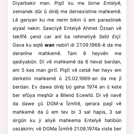
Diyarbekir man. Piştî ku me birne
Entelyê,
zemanek dûr û dirêj me dernexistine mahkemê.
Lê geriyan ku me nerm bikin û em parastinek
siyasî nekin. Sawciyê Entelyê Ahmet Özsan vê
teklîfê çend car anî ba rehmetiyê
Seîd Elçî.
Gava ku eqlê
wan
nebirî di 27.09.1968-ê da me
deranîne mahkemê. Tam 8 heyvên me
qediyabûn. Di vê mahkemê da 6 heval berdan,
em 5 kes man girtî. Piştî vê celsê her heyv em
derketin mahkemê û 25.02.1969-an da me jî
berdan. Ev dawa dirêj bû geha 1974 an û kete
ber efûya meşhûr a Bilend Ecewîd
.
Di vê navê
da dawe çû DGM-a Îzmîrê, qerara paşî vê
mahkemê da û em tev bi 3 sal hapis, 3 sal
sirgûn ku ji aliyê mahkema Entelyê hatibûn
cezakirin; vê DGMa Îzmîrê 21.08.1974a xiste ber