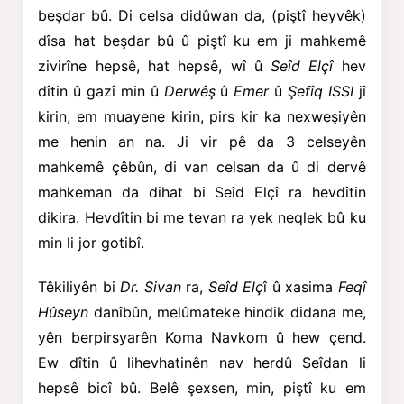
beşdar bû. Di celsa didûwan da, (piştî heyvêk)
dîsa hat beşdar bû û piştî ku em ji mahkemê
zivirîne hepsê, hat hepsê, wî û
Seîd Elçî
hev
dîtin û gazî min û
Derwêş
û
Emer
û
Şefîq ISSI
jî
kirin, em muayene kirin, pirs kir ka nexweşiyên
me henin an na. Ji vir pê da 3 celseyên
mahkemê çêbûn, di van celsan da û di dervê
mahkeman da dihat bi Seîd Elçî ra hevdîtin
dikira. Hevdîtin bi me tevan ra yek neqlek bû ku
min li jor gotibî.
Têkiliyên bi
Dr. Sivan
ra,
Seîd Elç
î
û xasima
Feqî
Hûseyn
danîbûn, melûmateke hindik didana me,
yên berpirsyarên Koma Navkom û hew çend.
Ew dîtin û lihevhatinên nav herdû Seîdan li
hepsê bicî bû. Belê şexsen, min, piştî ku em