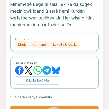
Mihemedê Begê di sala 1971-ê da şoqek
mezin xwi1iqand û serê hemî Kurdên
we1atperwer tevlihev kir. Her wisa girtin,
mehkemekirin û înfazkirina Dr.
11.09.2025
Dîrok
Kurmancî
Lekolîn & Analîz
Belav bike:
Linkê kopî bike
554 caran hatiye xwendin.