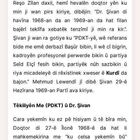
Reşo Zîlan daxil, hemî hevalên doqtor yên ku
min ji wan pirs kiriye, dibêjin: “Dr. Şivan di
havîna 1968-an da an 1969-an da hat filan
bajêrî teklîfa xebatêk tenzîmî ji min ra kir.”.
Şivan ji wan ra gotiye ku “PDKT-yê, wê referans
bide me emê derbazî Başûr bibin, li wê cî bigrin,
kadroyên profesyonel perwerde bikin û partiya
Seîd Elçî fesih bikin, partiyêk nûh sazbikin û
riya micadeleyê di rêxistinek xweser ê
Kurdî
da
bajon.” Mehmud Lewendî jî dibê Şivan 29-ê
Hezîrana 1969-an Partî ava kiriye.
Têkiliyên Me (PDKT) û Dr. Şivan
Cara yekemîn ku ez pê hisiyam û tê bîra min,
Doqtor di 27-ê Îlonê 1968-ê da hat li
mahkemekirina me “ku celsa yekemîn bû”