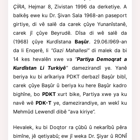
ÇİRA,
Hejmar 8, Zivistan 1996 da derketiye. A
balkêş ewe ku Dr. Şivan Sala 1968-an paseport
girtiye, di vê salê da carek çûye Yunanîstanê,
carek jî çûye Beyrudê. Dîsa di wê salê da
(1968) çûye Kurdîstana
Başûr
. 29.06.l969-an
da li Enqerê, li
“Gazi Mahallesi”
di malek da bi
14 kes hevalên xwe va
“
Partiya Demoqrat a
Kurdîstan Li Turkiyê
”
damezirandî ye. Yanê
beriya ku bi arîkariya PDKT derbazî Başûr bibî,
carek çûye Başûr û beriya ku here Başûr kadro
bighîne, bo
PDKT
xurt bike, Partiya xwe ya ku
navê wê
PDK-T
ye, damezirandiye, an wekî ku
Mehmûd Lewendî dibê “ava kiriye”.
Hevalek, ku bi Doqtor ra çûbû û nekarîbû pêra
bimîne, jê qetiyabû; ew jî weka Dr. Şiyar û RONÎ