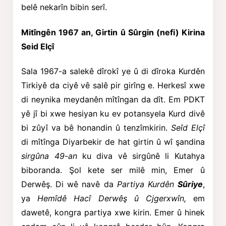
belê nekarîn bibin serî.
Mitîngên 1967 an, Girtin û Sûrgin (nefi) Kirina
Seid Elçî
Sala 1967-a salekê dîrokî ye û di dîroka Kurdên
Tirkiyê da ciyê vê salê pir girîng e. Herkesî xwe
di neynika meydanên mîtîngan da dît. Em PDKT
yê jî bi xwe hesiyan ku ev potansyela Kurd divê
bi zûyî va bê honandin û tenzîmkirin.
Seîd Elçî
di mîtînga Diyarbekir de hat girtin û wî şandina
sirgûna 49-an
ku diva vê sirgûnê li Kutahya
biboranda. Şol kete ser milê min, Emer û
Derwêş. Di wê navê da
Partiya Kurdên
Sûriye
,
ya
Hemîdê Hacî Derwêş û Cjgerxwîn,
em
dawetê, kongra partiya xwe kirin. Emer û hinek