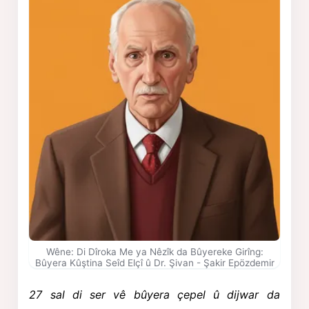
Wêne: Di Dîroka Me ya Nêzîk da Bûyereke Girîng:
Bûyera Kûştina Seîd Elçî û Dr. Şivan - Şakir Epözdemir
27 sal di ser vê bûyera çepel û dijwar da