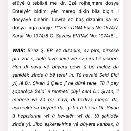
efûyê û teblixê me kir. Ezê rojhejmara dosya
Entelyê* bidim; yên mereq dikin bila biçin li
dosyayê binêrin. Lewra ez baş dizanim ka ev
dosya çiqa paqije. *
“Îzmîr DGM Esas No 1974/7,
Karar No 1974/8
C.
Savcısı EVRAK No:
1974/8”...
WAR:
Birêz
Ş.
EP. ez dizanim; ev pirs, pirsekê
pirr zor e; belê bivê nevê wê ev pirs bê vekirin.
Hûn di nava vê bûyera çewt û bê melêz da
şahidêk zînde û bê teref in. Tû hevalê Seîd Elçî
yî, lê Dr. Şivan û Çeko jî ne dûrê tene. Tû li pey
şoparêça Seîd’ ê rehmetî çûyî cem Dr. Şivan, li
meqerê wî
20
roj mayî, di texliya meqer da,
eşkerekirina bûyerê da, girtin û birina Dr. Şivan
û hepiskirina wî û hevalên wî da, tû şahidêk
zînde yî. Jibo eşkerekirina vê bûyera kanbax, û