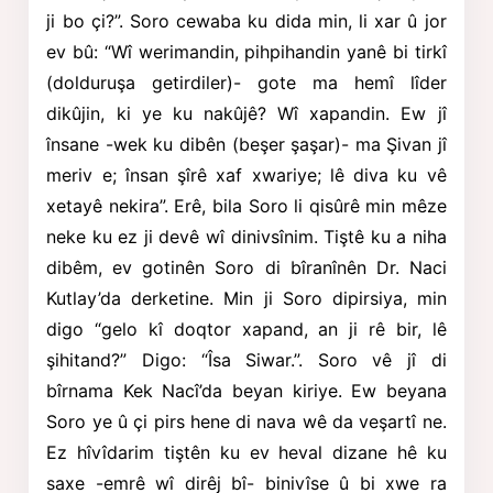
ji bo çi?”. Soro cewaba ku dida min, li xar û jor
ev bû: “Wî werimandin, pihpihandin yanê bi tirkî
(dolduruşa getirdiler)- gote ma hemî lîder
dikûjin, ki ye ku nakûjê? Wî xapandin. Ew jî
însane -wek ku dibên (beşer şaşar)- ma Şivan jî
meriv e; însan şîrê xaf xwariye; lê diva ku vê
xetayê nekira”. Erê, bila Soro li qisûrê min mêze
neke ku ez ji devê wî dinivsînim. Tiştê ku a niha
dibêm, ev gotinên Soro di bîranînên Dr. Naci
Kutlay’da
derketine. Min ji Soro dipirsiya, min
digo “gelo kî doqtor xapand, an ji rê bir, lê
şihitand?” Digo: “Îsa Siwar.”. Soro vê jî di
bîrnama Kek Nacî’da beyan kiriye. Ew beyana
Soro ye û çi pirs hene di nava wê da veşartî ne.
Ez hîvîdarim tiştên ku ev heval dizane hê ku
saxe -emrê wî dirêj bî- binivîse û bi xwe ra