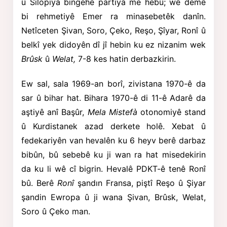
û Silopiya
bingehê partiya me hebû; wê demê
bi rehmetiyê Emer ra minasebetêk danîn.
Netîceten Şivan, Soro, Çeko, Reşo, Şîyar, Ronî û
belkî yek didoyên dî jî hebin ku ez nizanim wek
Brûsk
û
Welat,
7-8 kes hatin derbazkirin.
Ew sal, sala 1969-an borî, zivistana 1970-ê da
sar û bihar hat. Bihara 1970-ê di 11-ê Adarê da
aştiyê anî Başûr,
Mela Mistefà
otonomiyê stand
û Kurdistanek azad derkete holê. Xebat û
fedekariyên van hevalên ku 6 heyv berê darbaz
bibûn, bû sebebê ku ji wan ra hat misedekirin
da ku li wê cî bigrin. Hevalê PDKT-ê tenê Ronî
bû. Berê
Ronî
şandın Fransa, piştî Reşo û Şiyar
şandin Ewropa û ji wana Şivan, Brûsk, Welat,
Soro û Çeko man.