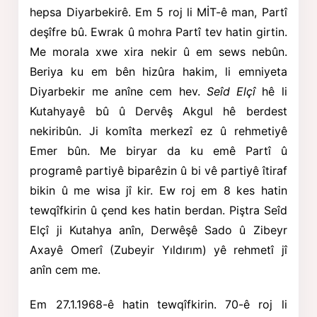
hepsa Diyarbekirê. Em 5 roj li MİT-ê man, Partî
deşîfre bû. Ewrak û mohra Partî tev hatin girtin.
Me morala xwe xira nekir û em sews nebûn.
Beriya ku em bên hizûra hakim, li emniyeta
Diyarbekir me anîne cem hev.
Seîd Elçî
hê li
Kutahyayê bû û Dervêş Akgul
hê berdest
nekiribûn. Ji komîta merkezî ez û rehmetiyê
Emer bûn. Me biryar da ku emê Partî û
programê partiyê biparêzin û bi vê partiyê îtiraf
bikin û me wisa jî kir. Ew roj em 8 kes hatin
tewqîfkirin û çend kes hatin berdan. Piştra Seîd
Elçî
ji Kutahya anîn, Derwêşê Sado û Zibeyr
Axayê Omerî
(Zubeyir Yıldırım) yê rehmetî jî
anîn cem me.
Em 27.1.1968-ê hatin tewqîfkirin. 70-ê roj li