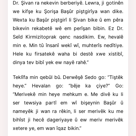
Dr. Şivan ra nekevin berberiyê. Lewra, ji gotinên
we kifşe ku Şorişa Başûr piştgirîya wan dike.
Wexta ku Başûr piştgirî li Şivan bike û em pêra
bikevin rekabetê wê em perîşan bibin. Ez Dr.
Seîd Kirmizitoprak
qenc nasdikim. Ew, hevalê
min e. Min tû însanî wekî wî, muhterîs nedîtiye.
Hele ku firsatekê waha bi destê xwe xistibî,
dinya tev bibî yek ew nayê rahê.”
Teklîfa min qebûl bû. Derwêşê Sedo go: “Tiştêk
heye.” Hevalan go: “bêje ka çiye?” Go:
“Merivekê min heye mehkum e. Me divê ku li
ser tewsiya partî em wî bişeynin Başûr û
nameyêk ji wan ra rêkin, li ser merivêk ku me
bihîst ji hecê dageriyaye û ew meriv merivêk
xetere ye, em wan îqaz bikin.”