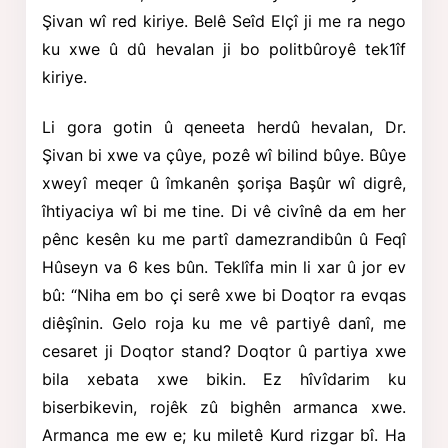
Şivan wî red kiriye. Belê Seîd Elçî ji me ra nego
ku xwe û dû hevalan ji bo politbûroyê tek1îf
kiriye.
Li gora gotin û qeneeta herdû hevalan, Dr.
Şivan bi xwe va çûye, pozê wî bilind bûye. Bûye
xweyî meqer û îmkanên şorişa Başûr wî digrê,
îhtiyaciya wî bi me tine. Di vê civînê da em her
pênc kesên ku me partî damezrandibûn û Feqî
Hûseyn va 6 kes bûn. Teklîfa min li xar û jor ev
bû: “Niha em bo çi serê xwe bi Doqtor ra evqas
diêşînin. Gelo roja ku me vê partiyê danî, me
cesaret ji Doqtor stand? Doqtor û partiya xwe
bila xebata xwe bikin. Ez hîvîdarim ku
biserbikevin, rojêk zû bighên armanca xwe.
Armanca me ew e; ku miletê Kurd rizgar bî. Ha