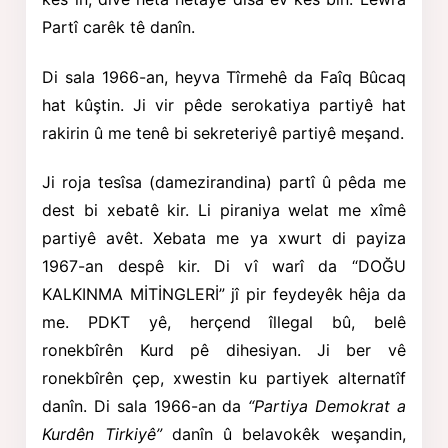
Partî carêk tê danîn.
Di sala 1966-an, heyva Tîrmehê da Faîq Bûcaq
hat kûştin. Ji vir pêde serokatiya partiyê hat
rakirin û me tenê bi sekreteriyê partiyê meşand.
Ji roja tesîsa (damezirandina) partî û pêda me
dest bi xebatê kir. Li piraniya welat me xîmê
partiyê avêt. Xebata me ya xwurt di payiza
1967-an despê kir. Di vî warî da “DOĞU
KALKINMA MİTİNGLERİ” jî pir feydeyêk hêja da
me. PDKT yê, herçend îllegal bû, belê
ronekbîrên Kurd pê dihesiyan. Ji ber vê
ronekbîrên çep, xwestin ku partiyek alternatîf
danîn. Di sala 1966-an da
“Partiya Demokrat a
Kurdên Tirkiyê”
danîn û belavokêk weşandin,