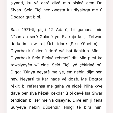
şiyand, ku vê carê divê min bişînê cem Dr.
Şivan. Seîd Elçî nedixwesta ku dîyaloga me û
Doqtor qut bibî.
Sala 1971-ê, piştî 12 Adarê, bi gumana min
Nîsan an serê Gulanê ye. Ez roja ku ji Tetwan
derketim, ew roj Ûrfi idare
(Sıkı Yönetim) li
Diyarbekir û der û dorê wê hat îlankirin. Min li
Diyarbekir Seîd Elçîyê rehmetî dît. Min pirsî ka
tawsiyeyên wî çine. Seîd Elçî, yê çêkirinê bû.
Digo: “Dinya neyarê me ye, em nebin dijminên
hev. Neyartî tû kar nade vê dozê. Me Doqtor
rêkir; bi referansa me gaha vê niqtê. Niha xwe
daye ber siya hêzêk çekdar û bi devê Îsa Siwar
tehdîdan bi ser me va dişeynê. Divê em jî fena
Sûryeyê nebin dûbendî.” Hingî tê bîra min,