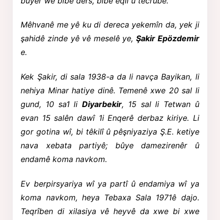
bûyer wê bibe ders, bibe eqil û tecrûbe.
Mêhvanê me yê ku di dereca yekemîn da, yek ji
şahidê zinde yê vê meselê ye,
Şakir Epözdemir
e.
Kek Şakir, di sala 1938-a da li navça Bayikan, li
nehiya Minar hatiye dinê. Temenê xwe 20 sal li
gund, 10 sa1 li
Diyarbekir
, 15 sal li Tetwan û
evan 15 salên dawî 1i Enqerê derbaz kiriye. Li
gor gotina wî, bi têkilî û pêşniyaziya Ş.E. ketiye
nava xebata partiyê; bûye damezirenêr û
endamê koma navkom.
Ev berpirsyariya wî ya partî û endamiya wî ya
koma navkom, heya Tebaxa Sala 1971ê dajo.
Teqrîben di xilasiya vê heyvê da xwe bi xwe