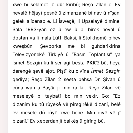
xwe bi selamet jê dûr kiribû; Reşo Zîlan e. Ev
hevalê hêjayî pesnê û zimanzanê bi nav û nîşan,
gelek alîcenab e. Li Îsweçê, li Upselayê dimîne.
Sala 1993-yan ez û ew û bi birek heval û
dostan va li mala Lûtfi Baksî, li Stolkhomê bihev
xweşbûn. Şevborka me bi guhdarîkirina
Televizyonekê Tirkiyê û “Basın Toplantısı” ya
İsmet Sezgin ku li ser agirbesta
PKK
’ê bû, heya
derengê şevê ajot. Piştî ku civîna
İsmet Sezgin
qediya; Reşo Zîlan 2 seeta behsa Dr. Şivan û
çûna wan a Başûr ji min ra kir. Reşo Zîlan vê
meseleyê bi taybatî bo min vekir. Go: “Ez
dizanim ku tû rûyekê vê pirsgirêkê dizanî, belê
ev mesele dû rûyê xwe hene. Min divê vê jî
bizanî.” Ev xeberdan jî balkêş û girîng bû.