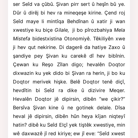
ser Seîd va çûbû. Şivan pirr sert û heşîn bû ye.
Dûr û dirêj bi hev ra mineqeşe kirine. Çend roj
Seîd maye li mintîqa Behdînan
û xatir ji wan
xwestiye ku biçe
Gilale,
ji bo pîrozbahiya
Mela
Mistefa
bidestxistina Otonomiyê. Têkiliyên xwe
ji hev qut nekirine. Di dagerê da hatiye Zaxo û
şandiye pey Şivan ku carekê dî hev bibînin.
Çewan ku Reşo Zîlan digo; hevalên Doqtor
dixwazin ku yek dido bi Şivan ra herin, ji bo ku
Doqtor merivek hişke. Belê Doqtor tenê diçî,
hevdîtin bi Seîd ra dike û dizivire Meqer.
Hevalên Doqtor jê dipirsin, dibên “we çikir?”
Bersîva Şivan kine û ne gotinek delale. Dîsa
heval jê dipirsin, dibên hûn heya kîjan niqteyî
hatin? dibê ku Seîd Elçî yek tiştêk xwestiye, min
wê daxwazê jî red kiriye; ew jî eve: “Seîd xwest