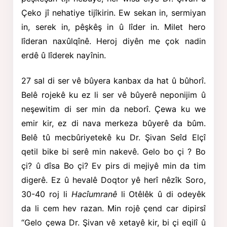
Çeko jî
nehatiye tijîkirin. Ew sekan in, sermiyan
in, serek in, pêşkêş in û lîder in. Milet hero
lîderan naxûlqînê. Heroj diyên me çok nadin
erdê û lîderek nayînin.
27 sal di ser vê bûyera kanbax da hat û bûhorî.
Belê rojekê ku ez li ser vê bûyerê neponijim û
neşewitim di ser min da neborî. Çewa ku we
emir kir, ez di nava merkeza bûyerê da bûm.
Belê tû mecbûriyetekê ku Dr. Şivan Seîd Elçî
qetil bike bi serê min nakevê. Gelo bo çi ? Bo
çi? û dîsa Bo çi? Ev pirs di mejiyê min da tim
digerê. Ez û hevalê Doqtor yê herî nêzîk Soro,
30-40 roj li
Hacîumranê
li Otêlêk û di odeyêk
da li cem hev razan. Min rojê çend car dipirsî
“Gelo çewa Dr. Şivan vê xetayê kir, bi çi eqilî û