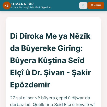
KOVARA BÎR
KB
MENU
Ara
Kovara Kurdoloji, Lêkolîn û Lêgerînê
Di Dîroka Me ya Nêzîk
da Bûyereke Girîng:
Bûyera Kûştina Seîd
Elçî û Dr. Şivan - Şakir
Epözdemir
27 sal di ser vê bûyera çepel û dijwar da
derbaz bû. Qetilkirina Seîd Elçî û hevalê wî