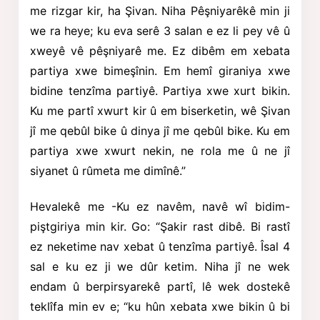
me rizgar kir, ha Şivan. Niha Pêşniyarêkê min ji
we ra heye; ku eva serê 3 salan e ez li pey vê û
xweyê vê pêşniyarê me. Ez dibêm em xebata
partiya xwe bimeşînin. Em hemî giraniya xwe
bidine tenzîma partiyê. Partiya xwe xurt bikin.
Ku me partî xwurt kir û em biserketin, wê Şivan
jî me qebûl bike û dinya jî me qebûl bike. Ku em
partiya xwe xwurt nekin, ne rola me û ne jî
siyanet û rûmeta me dimînê.”
Hevalekê me -Ku ez navêm, navê wî bidim-
piştgiriya min kir. Go: “Şakir rast dibê. Bi rastî
ez neketime nav xebat û tenzîma partiyê. Îsal 4
sal e ku ez ji we dûr ketim. Niha jî ne wek
endam û berpirsyarekê partî, lê wek dostekê
teklîfa min ev e; “ku hûn xebata xwe bikin û bi