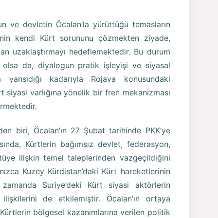
 ve devletin Öcalan’la yürüttüğü temasların
e’nin kendi Kürt sorununu çözmekten ziyade,
ından uzaklaştırmayı hedeflemektedir. Bu durum
olsa da, diyalogun pratik işleyişi ve siyasal
a yansıdığı kadarıyla Rojava konusundaki
t siyasi varlığına yönelik bir fren mekanizması
rmektedir.
rden biri, Öcalan’ın 27 Şubat tarihinde PKK’ye
asında, Kürtlerin bağımsız devlet, federasyon,
tüye ilişkin temel taleplerinden vazgeçildiğini
nızca Kuzey Kürdistan’daki Kürt hareketlerinin
 zamanda Suriye’deki Kürt siyasi aktörlerin
ilişkilerini de etkilemiştir. Öcalan’ın ortaya
ürtlerin bölgesel kazanımlarına verilen politik