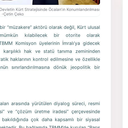
evletin Kürt Stratejisinde Öcalan’ın Konumlandırılması
-Çetin Çeko
bir “müzakere” aktörü olarak değil, Kürt ulusal
i mümkün kılabilecek bir otorite olarak
 TBMM Komisyon üyelerinin İmralı’ya gidecek
ik karşılıklı hak ve statü tanıma zemininden
atik haklarının kontrol edilmesine ve özellikle
n sınırlandırılmasına dönük jeopolitik bir
alan arasında yürütülen diyalog süreci, resmi
isi” ve “çözüm üretme iradesi” çerçevesinde
 bakıldığında çok daha kapsamlı bir siyasal
lmektedir. Bu bağlamda TBMM’de kurulan “Barış