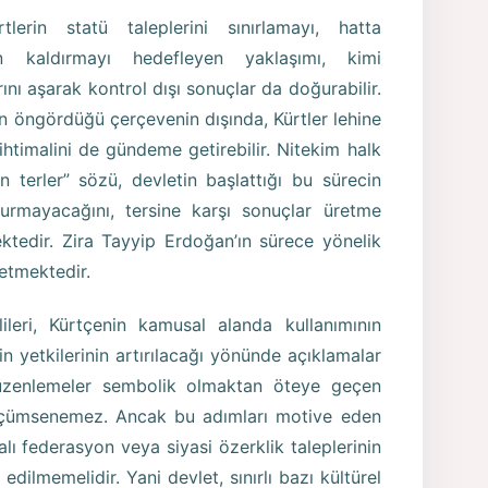
lerin statü taleplerini sınırlamayı, hatta
 kaldırmayı hedefleyen yaklaşımı, kimi
ını aşarak kontrol dışı sonuçlar da doğurabilir.
n öngördüğü çerçevenin dışında, Kürtler lehine
ihtimalini de gündeme getirebilir. Nitekim halk
 terler” sözü, devletin başlattığı bu sürecin
urmayacağını, tersine karşı sonuçlar üretme
ektedir. Zira Tayyip Erdoğan’ın sürece yönelik
 etmektedir.
leri, Kürtçenin kamusal alanda kullanımının
in yetkilerinin artırılacağı yönünde açıklamalar
üzenlemeler sembolik olmaktan öteye geçen
küçümsenemez. Ancak bu adımları motive eden
alı federasyon veya siyasi özerklik taleplerinin
ilmemelidir. Yani devlet, sınırlı bazı kültürel