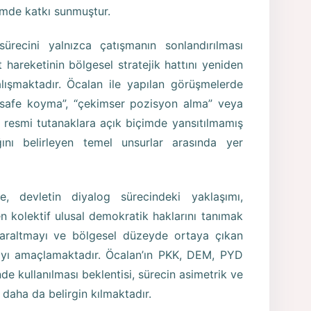
imde katkı sunmuştur.
recini yalnızca çatışmanın sonlandırılması
hareketinin bölgesel stratejik hattını yeniden
alışmaktadır. Öcalan ile yapılan görüşmelerde
“mesafe koyma”, “çekimser pozisyon alma” veya
, resmi tutanaklara açık biçimde yansıtılmamış
ını belirleyen temel unsurlar arasında yer
de, devletin diyalog sürecindeki yaklaşımı,
en kolektif ulusal demokratik haklarını tanımak
daraltmayı ve bölgesel düzeyde ortaya çıkan
ırmayı amaçlamaktadır. Öcalan’ın PKK, DEM, PYD
e kullanılması beklentisi, sürecin asimetrik ve
i daha da belirgin kılmaktadır.