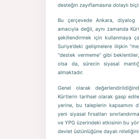
desteğin zayıflamasına dolaylı biç
Bu çerçevede Ankara, diyalog sü
amacıyla değil, aynı zamanda Kürt 
şekillendirmek için kullanmaya ç
Suriye’deki gelişmelere ilişkin 
“destek vermeme” gibi beklentiler
olsa da, sürecin siyasal mantığ
almaktadır.
Genel olarak değerlendirildiğin
Kürtlerin tarihsel olarak gasp edil
yerine, bu taleplerin kapsamını 
yeni siyasal fırsatları sınırland
ve YPG üzerindeki etkisinin bu yönd
devlet üstünlüğüne dayalı niteliğin