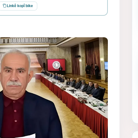
Linkê kopî bike