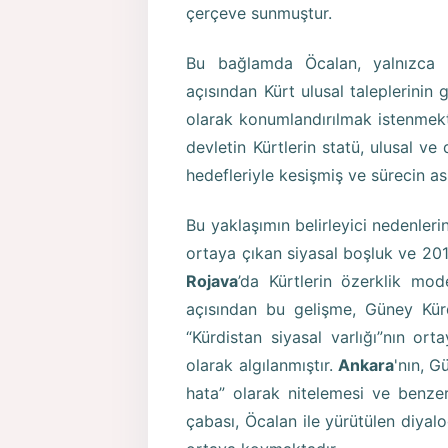
çerçeve sunmuştur.
Bu bağlamda Öcalan, yalnızca b
açısından Kürt ulusal taleplerinin 
olarak konumlandırılmak istenmekte
devletin Kürtlerin statü, ulusal v
hedefleriyle kesişmiş ve sürecin as
Bu yaklaşımın belirleyici nedenleri
ortaya çıkan siyasal boşluk ve 2014
Rojava
’da Kürtlerin özerklik mod
açısından bu gelişme, Güney Kürd
“Kürdistan siyasal varlığı”nın ort
olarak algılanmıştır.
Ankara
'nın, G
hata” olarak nitelemesi ve benze
çabası, Öcalan ile yürütülen diya