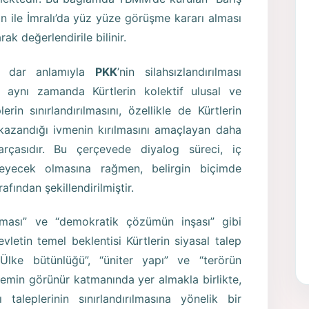
 ile İmralı’da yüz yüze görüşme kararı alması
ak değerlendirile bilinir.
r, dar anlamıyla
PKK
’nin silahsızlandırılması
eç aynı zamanda Kürtlerin kolektif ulusal ve
erin sınırlandırılmasını, özellikle de Kürtlerin
 kazandığı ivmenin kırılmasını amaçlayan daha
parçasıdır. Bu çerçevede diyalog süreci, iç
meyecek olmasına rağmen, belirgin biçimde
afından şekillendirilmiştir.
sması” ve “demokratik çözümün inşası” gibi
letin temel beklentisi Kürtlerin siyasal talep
 “Ülke bütünlüğü”, “üniter yapı” ve “terörün
öylemin görünür katmanında yer almakla birlikte,
 taleplerinin sınırlandırılmasına yönelik bir