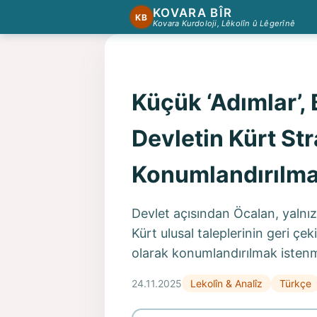
KOVARA BÎR
KB
Kovara Kurdoloji, Lêkolîn û Lêgerînê
Küçük ‘Adımlar’,
Devletin Kürt Str
Konumlandırılma
Devlet açısından Öcalan, yalnız
Kürt ulusal taleplerinin geri çe
olarak konumlandırılmak istenm
24.11.2025
Lekolîn & Analîz
Türkçe