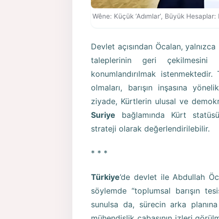
Wêne: Küçük ‘Adımlar’, Büyük Hesaplar: D
Devlet açısından Öcalan, yalnızca 
taleplerinin geri çekilmesin
konumlandırılmak istenmektedir.
olmaları, barışın inşasına yönel
ziyade, Kürtlerin ulusal ve demokr
Suriye
bağlamında Kürt statüsünü
strateji olarak değerlendirilebilir.
* * *
Türkiye
’de devlet ile Abdullah Öc
söylemde “toplumsal barışın tes
sunulsa da, sürecin arka planına
mühendislik çabasının izleri görü