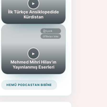
▶︎
İlk Türkçe Ansiklopedide
Kürdistan
İçerik
Belav bike
▶︎
Mehmed Mihri Hilav’ın
Yayınlanmış Eserleri
HEMÛ PODCASTAN BIBÎNE