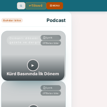
↩︎
Têkevê
MENU
Ara
Podcast
Guhdar bike
İçerik
Osmanlı dönemi Kürd
gazete ve dergileri
Belav bike
▶︎
Kürd Basınında İlk Dönem
İçerik
Belav bike