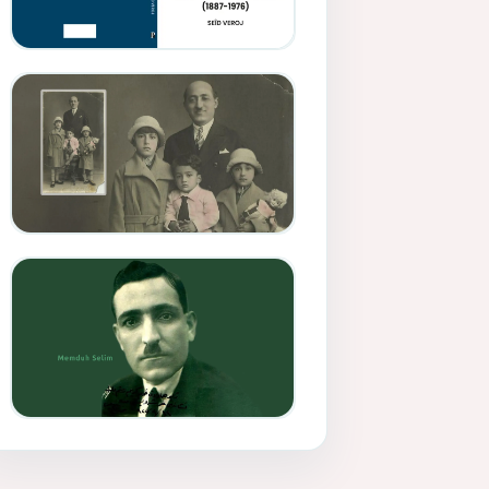
Memduh Selîmê Wanî (1887-
1876)
Mihemed Mîhrî Hîlav ji
afirênerên rewşenbîriya
nûjen e
Memduh Selim ve Xoybûn
(Hoybun)’un Kuruluş