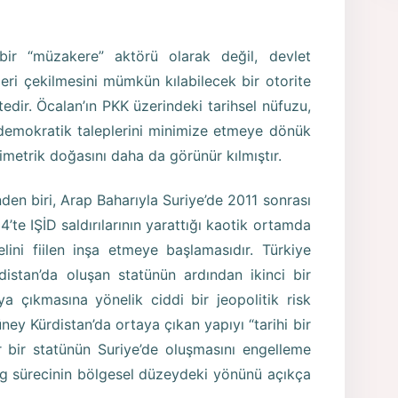
ir “müzakere” aktörü olarak değil, devlet
geri çekilmesini mümkün kılabilecek bir otorite
dir. Öcalan’ın PKK üzerindeki tarihsel nüfuzu,
e demokratik taleplerini minimize etmeye dönük
imetrik doğasını daha da görünür kılmıştır.
nden biri, Arap Baharıyla Suriye’de 2011 sonrası
’te IŞİD saldırılarının yarattığı kaotik ortamda
elini fiilen inşa etmeye başlamasıdır. Türkiye
istan’da oluşan statünün ardından ikinci bir
aya çıkmasına yönelik ciddi bir jeopolitik risk
üney Kürdistan’da ortaya çıkan yapıyı “tarihi bir
r bir statünün Suriye’de oluşmasını engelleme
log sürecinin bölgesel düzeydeki yönünü açıkça