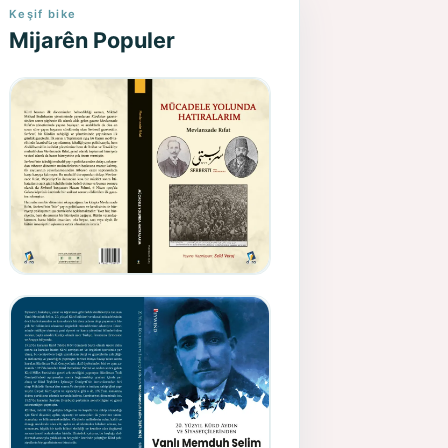
Keşif bike
Mijarên Populer
Gazeteci, Yazar, Hukukçu ve
Siyasetçi Kimliğiyle
Mevlanzade Rıfat - Seîd
Veroj