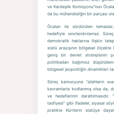
ve Kardeşlik Komisyonu”nun Öcalan
da bu mühendisliğin bir parçası olar
Öcalan ile sürdürülen temasla
hedefiyle sınırlandırılamaz. Sür
demokratik haklarına ilişkin talepl
statü arayışının bölgesel ölçekte
geniş bir devlet stratejisinin 
politikadan bağımsız düşünüle
bölgesel jeopolitiğin dinamikleri tar
Süreç kamuoyuna “silahların su
kavramlarla kodlanmış olsa da, dev
ve hedeflerinin daraltılmasıdır.
tasfiyesi” gibi ifadeler, siyasal s
pratikte Kürtlerin statüye dayalı