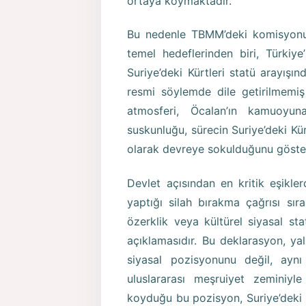
ortaya koymaktadır.
Bu nedenle TBMM’deki komisyonun
temel hedeflerinden biri, Türkiy
Suriye’deki Kürtleri statü arayış
resmi söylemde dile getirilmemiş 
atmosferi, Öcalan’ın kamuoyun
suskunluğu, sürecin Suriye’deki Kür
olarak devreye sokulduğunu göste
Devlet açısından en kritik eşikle
yaptığı silah bırakma çağrısı sır
özerklik veya kültürel siyasal sta
açıklamasıdır. Bu deklarasyon, yal
siyasal pozisyonunu değil, aynı
uluslararası meşruiyet zeminiyle 
koyduğu bu pozisyon, Suriye’deki K