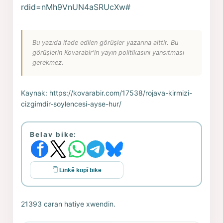
rdid=nMh9VnUN4aSRUcXw#
Bu yazıda ifade edilen görüşler yazarına aittir. Bu
görüşlerin Kovarabir'in yayın politikasını yansıtması
gerekmez.
Kaynak:
https://kovarabir.com/17538/rojava-kirmizi-
cizgimdir-soylencesi-ayse-hur/
Belav bike:
Linkê kopî bike
21393 caran hatiye xwendin.