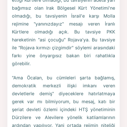
ettiği Kürtlere olmadığı, bu tavsiyenin adeta yarı
bağımsız olan Irak Bölgesel Kürt Yönetimi'ne
olmadığı, bu tavsiyenin İsrail'e karşı Molla
rejimine "yanınızdayız" mesajı veren İranlı
Kürtlere olmadığı açık. Bu tavsiye PKK
hareketinin "asi çocuğu" Rojava'ya. Bu tavsiye
ile "Rojava kırmızı çizgimdir" söylemi arasındaki
farkı yine önyargısız bakan biri rahatlıkla
görebilir.
"Ama Öcalan, bu cümleleri şarta bağlamış,
demokratik merkezli ilişki imkanı veren
devletlerle demiş" diyeceklere hatırlatmaya
gerek var mı bilmiyorum, bu mesaj, katı bir
şeriat devleti özlemi içindeki HTŞ yönetiminin
Dürzilere ve Alevilere yönelik katliamlarının
ardından yapılıyor. Yani ortada rejimin niteliği