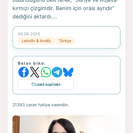
kırmızı çizgimdir. Benim için orası ayrıdır”
dediğini aktardı....
06.09.2025
Lekolîn & Analîz
Türkçe
Belav bike:
Linkê kopî bike
21393 caran hatiye xwendin.