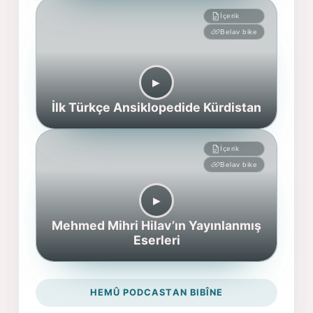
İçerik
Belav bike
▶︎
İlk Türkçe Ansiklopedide Kürdistan
İçerik
Belav bike
▶︎
Mehmed Mihri Hilav’ın Yayınlanmış
Eserleri
HEMÛ PODCASTAN BIBÎNE