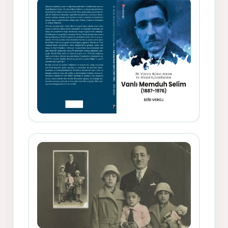
Rıfat - Seîd Veroj
Memduh Selîmê Wanî (1887-1876)