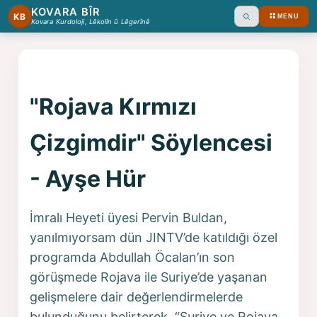
KOVARA BÎR
KB
MENU
Ara
Kovara Kurdoloji, Lêkolîn û Lêgerînê
"Rojava Kırmızı
Çizgimdir" Söylencesi
- Ayşe Hür
İmralı Heyeti üyesi Pervin Buldan,
yanılmıyorsam dün JINTV’de katıldığı özel
programda Abdullah Öcalan’ın son
görüşmede Rojava ile Suriye’de yaşanan
gelişmelere dair değerlendirmelerde
bulunduğunu belirterek, “Suriye ve Rojava