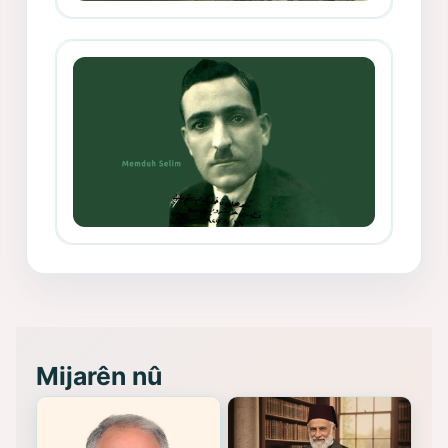
Mihemed Mîhrî Hîlav ji afirênerên
rewşenbîriya nûjen e
Memduh Selim ve Xoybûn
(Hoybun)’un Kuruluş Çalışmaları- 8
- Seîd Veroj
Mijarên nû