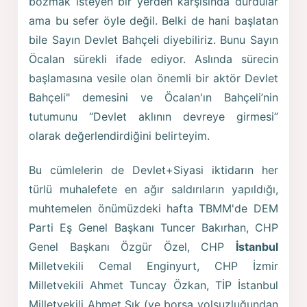
bozmak isteyen bir yerden karşısında durdular
ama bu sefer öyle değil. Belki de hani başlatan
bile Sayın Devlet Bahçeli diyebiliriz. Bunu Sayın
Öcalan sürekli ifade ediyor. Aslında sürecin
başlamasına vesile olan önemli bir aktör Devlet
Bahçeli" demesini ve Öcalan'ın Bahçeli’nin
tutumunu “Devlet aklının devreye girmesi”
olarak değerlendirdiğini belirteyim.
Bu cümlelerin de Devlet+Siyasi iktidarın her
türlü muhalefete en ağır saldırıların yapıldığı,
muhtemelen önümüzdeki hafta TBMM'de DEM
Parti Eş Genel Başkanı Tuncer Bakırhan, CHP
Genel Başkanı Özgür Özel, CHP
İstanbul
Milletvekili Cemal Enginyurt, CHP İzmir
Milletvekili Ahmet Tuncay Özkan, TİP İstanbul
Milletvekili Ahmet Şık (ve borsa yolsuzluğundan