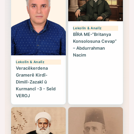
Lekolîn & Analîz
BÎRA ME-“Britanya
Konsolosuna Cevap”
– Abdurrahman
Nacim
Lekolîn & Analîz
Veracêkerdena
Gramerê Kirdî-
Dimilî-Zazakî û
Kurmancî -3 - Seîd
VEROJ