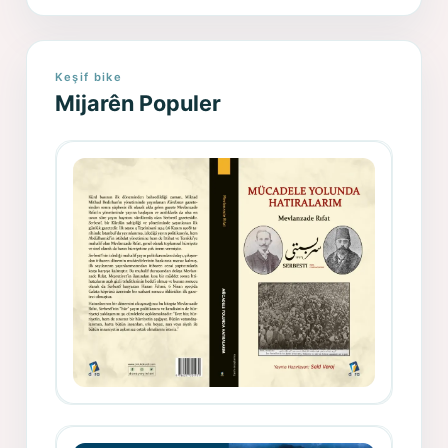
Keşif bike
Mijarên Populer
Gazeteci, Yazar, Hukukçu ve
Siyasetçi Kimliğiyle Mevlanzade