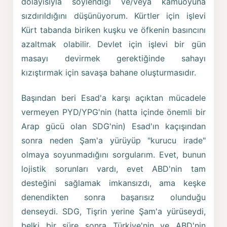
dolayısıyla söylendiği ve/veya kamuoyuna
sızdırıldığını düşünüyorum. Kürtler için işlevi
Kürt tabanda biriken kuşku ve öfkenin basıncını
azaltmak olabilir. Devlet için işlevi bir gün
masayı devirmek gerektiğinde sahayı
kızıştırmak için savaşa bahane oluşturmasıdır.
Başından beri Esad'a karşı açıktan mücadele
vermeyen PYD/YPG'nin (hatta içinde önemli bir
Arap gücü olan SDG'nin) Esad'ın kaçışından
sonra neden Şam'a yürüyüp "kurucu irade"
olmaya soyunmadığını sorgularım. Evet, bunun
lojistik sorunları vardı, evet ABD'nin tam
desteğini sağlamak imkansızdı, ama keşke
denendikten sonra başarısız olunduğu
denseydi. SDG, Tişrin yerine Şam'a yürüseydi,
belki bir süre sonra Türkiye'nin ve ABD'nin