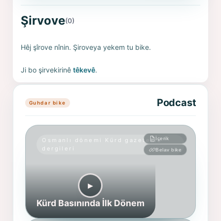
Şirvove
(0)
Hêj şîrove nînin. Şiroveya yekem tu bike.
Ji bo şirvekirinê
têkevê
.
Podcast
Guhdar bike
İçerik
Osmanlı dönemi Kürd gazete ve
dergileri
Belav bike
▶︎
Kürd Basınında İlk Dönem