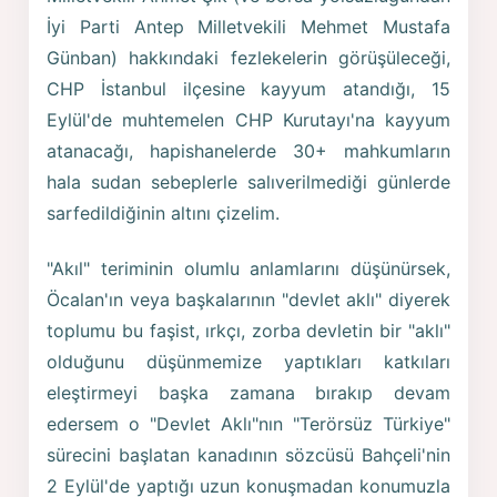
İyi Parti Antep Milletvekili Mehmet Mustafa
Günban) hakkındaki fezlekelerin görüşüleceği,
CHP İstanbul ilçesine kayyum atandığı, 15
Eylül'de muhtemelen CHP Kurutayı'na kayyum
atanacağı, hapishanelerde 30+ mahkumların
hala sudan sebeplerle salıverilmediği günlerde
sarfedildiğinin altını çizelim.
"Akıl" teriminin olumlu anlamlarını düşünürsek,
Öcalan'ın veya başkalarının "devlet aklı" diyerek
toplumu bu faşist, ırkçı, zorba devletin bir "aklı"
olduğunu düşünmemize yaptıkları katkıları
eleştirmeyi başka zamana bırakıp devam
edersem o "Devlet Aklı"nın "Terörsüz Türkiye"
sürecini başlatan kanadının sözcüsü Bahçeli'nin
2 Eylül'de yaptığı uzun konuşmadan konumuzla