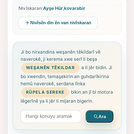
Nivîskaran:
Ayşe Hür
,
kovarabir
Nivîsên din ên van nivîskaran
Ji bo nirxandina weşanên têkildarî vê
naverokê, ji kerema xwe serî li beşa
a li jêr bidin. Ji
WEŞANÊN TÊKILDAR
bo xwendin, temaşekirin an guhdarîkirina
hemû naverokê, serdana lînka
bikin an jî bi motora
RÛPELA SEREKE
lêgerînê ya li jêr li mijaran bigerin.
Arama yapın
Ara