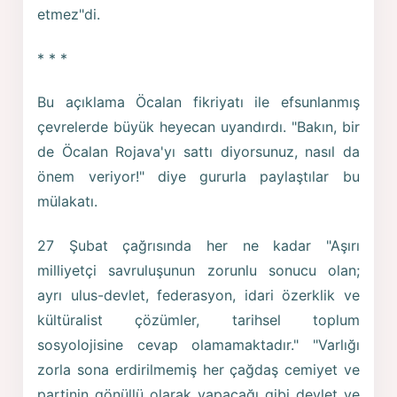
etmez"di.
* * *
Bu açıklama Öcalan fikriyatı ile efsunlanmış
çevrelerde büyük heyecan uyandırdı. "Bakın, bir
de Öcalan Rojava'yı sattı diyorsunuz, nasıl da
önem veriyor!" diye gururla paylaştılar bu
mülakatı.
27 Şubat çağrısında her ne kadar "Aşırı
milliyetçi savruluşunun zorunlu sonucu olan;
ayrı ulus-devlet, federasyon, idari özerklik ve
kültüralist çözümler, tarihsel toplum
sosyolojisine cevap olamamaktadır." "Varlığı
zorla sona erdirilmemiş her çağdaş cemiyet ve
partinin gönüllü olarak yapacağı gibi devlet ve