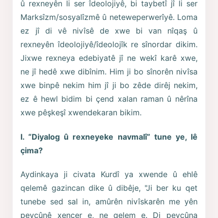
û rexneyên li ser îdeolojiyê, bi taybetî jî li ser
Marksîzm/sosyalîzmê û neteweperwerîyê. Loma
ez jî di vê nivîsê de xwe bi van nîqaş û
rexneyên îdeolojiyê/îdeolojîk re sînordar dikim.
Jixwe rexneya edebiyatê jî ne wekî karê xwe,
ne jî hedê xwe dibînim. Him ji bo sînorên nivîsa
xwe binpê nekim him jî ji bo zêde dirêj nekim,
ez ê hewl bidim bi çend xalan raman û nêrîna
xwe pêşkeşî xwendekaran bikim.
I. “Diyalog û rexneyeke navmalî” tune ye, lê
çima?
Aydinkaya ji civata Kurdî ya xwende û ehlê
qelemê gazincan dike û dibêje, "Ji ber ku qet
tunebe sed sal in, amûrên nivîskarên me yên
pevçûnê xençer e, ne qelem e. Di pevçûna