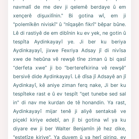
navmalî de me dev ji qelemê berdaye û em
xençerê dişuxilînin." Bi gotina wî, em ji
"polemîkên niviskî" û "nîqaşên fikrî" bêpar bûne.
Lê di rastiyê de em dibînin ku ev yek, ne gotin û
tespîta Aydinkayayî ye. Ji ber ku beriya
Aydinkayayî, jixwe Fexriya Adsay jî di nivîsa
xwe de hebûna vê rewşê tîne ziman û bi qasî
“derfeta xwe” ji bo “berterefkirina vê rewşê”
bersivê dide Aydinkayayî. Lê dîsa jî Adsayê an jî
Aydinkayî, kê aniye ziman ferq nake, Ji ber ku
tespîteke rast e û ev tespît "qet tunebe sed sal
in" di nav me kurdan de tê honandin. Ya rast,
Aydinkayayî mijar tenê ji aliyê sentaksê ve
piçekî kiriye edebî, an jî bi gotina wî ya ku
diyare ew ji ber Walter Benjamîn jê hez dike,
"estetîze kiriye". Ya duyem û ya herî giring, ev