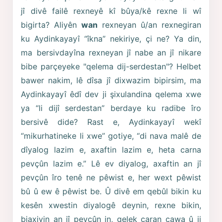
jî divê failê rexneyê kî bûya/kê rexne li wî
bigirta? Aliyên
wan
rexneyan û/an rexnegiran
ku Aydinkayayî “îkna” nekiriye, çi ne? Ya din,
ma bersivdayîna rexneyan jî nabe an jî nikare
bibe parçeyeke "qelema dij-serdestan"? Helbet
bawer nakim, lê dîsa jî dixwazim bipirsim, ma
Aydinkayayî êdî dev ji şixulandina qelema xwe
ya “li dijî serdestan” berdaye ku radibe îro
bersivê dide? Rast e, Aydinkayayî wekî
“mikurhatineke li xwe” gotiye, “di nava malê de
dîyalog lazim e, axaftin lazim e, heta carna
pevçûn lazim e.” Lê ev diyalog, axaftin an jî
pevçûn îro tenê ne pêwist e, her wext pêwist
bû û ew ê pêwist be. Û divê em qebûl bikin ku
kesên xwestin diyalogê deynin, rexne bikin,
biaxivin an jî pevçûn in, gelek caran çawa û ji