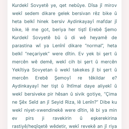
Kurdekî Sovyetê ye, qet nebûye. Dîsa jî mirov
wekî sedem dikare gelek bersivan rêz bike û
heta belkî hinek bersiv Aydinkayayî mafdar jî
bike, lê me got, beriya her tiştî Erebê Şemo
Kurdekî Sovyetê bû û di wê heyamê de
parastina wî ya Lenînî dikare “normal”, heta
belkî “neçariyek” were dîtin. Ev yek bi şert û
mercên wê demê, wekî cih bi şert û mercên
Yekîtiya Sovyetan û wekî takekes jî bi şert û
mercên Erebê Şemoyî re têkildar e?
Aydinkayayî her tişt û îhtîmal daye aliyekî û
wekî bersiveke pir hêsan û sivik gotiye, “Çima
ne Şêx Seîd an jî Seyid Riza, lê Lenîn?” Dibe ku
wekî niyet-xwendinekê were dîtin, lê bi ya min
ev pirs ji ravekirin û eşkerekirina
rastiyê/heqîqetê wêdetir, wekî revekê an jî riya