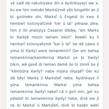
vê xalê de nakokiyeke din a Aydinkayayî ew e,
ku ew him metnên Marksîzmê yên bingehîn an jî
bi gotineke din, Marksî û Engelsî bi xwe li
hemberî kolonyalîzmê “ker û lal” pênase dike,
him jî (bi analojiya Cesaire) dibêje, “em Marks
bi Xanîyê mezin temam bikin”. Kesekî ku li
hemberî kolonyalîzmê “ker û lal” be dê çawa û
çima bi Xanîyî were temamkirin? Ger em behsa
temamkirina/kamilkirina Marksî ya bi Xanîyî
bikin, wê gavê di heman demê de bi zimnî be jî
“kêmbûna Xanîyî” nabe mijara nîqaşê? Ger ku
dê bêyî Marks û Marksîstî nebe, Aydinkaya li
şûna temamkirina Marksî çima behsa
temamkirina Xanîyî nake? Lê li gorî min, ger ku
pêwîstî bi temamkirina Xanîyî hebe, divê ew jî
ne bi Marksî û Marksîstî, divê bi kesên wekî