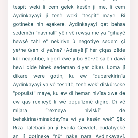
tespît wekî li cem gelek kesên ji me, li cem
Aydinkayayî jî tenê wekî "tespît" maye. Bi
gotineke hîn eşekere, Aydinkayayî qet behsa
sedemên “navmalî” yên vê rewşa me ya "gihayê
hewşê tahl e" nekiriye û negotiye sedem çi
ye/ne û/an kî ye/ne? (Adsayê jî her çiqas zêde
kûr neajotibe, li gorî xwe ji bo 60-70 salên dawî
hewl dide hinek sedeman diyar bike). Loma jî
dikare were gotin, ku ew "dubarekirin”a
Aydinkayayî ya vê tespîtê, tenê wekî dîskûrseke
"populîst" maye, ku ew di heman nivîsa xwe de
ew qas rexneyê li wê populîzmê digire. Di vê
mijara “rexneya niviskî” de
behskirina/mînakdayîna wî ya kesên wekî Şêx
Riza Talebanî an jî Evdila Cewdet, cudatiyekê
an jî gotineke “nû” nake para Aydinkayayî.