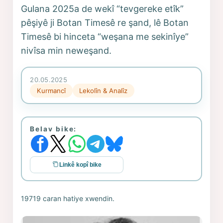
Gulana 2025a de wekî “tevgereke etîk”
pêşiyê ji Botan Timesê re şand, lê Botan
Timesê bi hinceta “weşana me sekinîye”
nivîsa min neweşand.
20.05.2025
Kurmancî
Lekolîn & Analîz
Belav bike:
Linkê kopî bike
19719 caran hatiye xwendin.