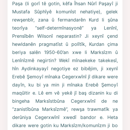
Paşa (li gorî tê gotin, kêfa Îhsan Nûrî Paşayî ji
Mustafa Sûphîyê komunîst nehatiye), gelek
rewşenbîr, zana û fermandarên Kurd li şûna
teorîya “self-determînasyonê” ya Lenînî,
Prensîbên Wilsonî neparastin? Ji xeynî çend
hewldanên pragmatîst û polîtîk, Kurdan çima
beriya salên 1950-60’an xwe li Marksîzm û
Lenînîzmê negirtin? Wekî mînaekeke takekesî,
hîn Aydinkayayî negotiye ez bibêjim, ji xeynî
Erebê Şemoyî mînaka Cegerxwînî jî dikare were
dayîn, ku bi ya min ji mînaka Erebê Şemoyî
maqûltir e. Lê em vê yekê jî baş dizanin ku di
bingeha Marksîstbûna Cegerxwînî de ne
“zanistîbûna Marksîzmê”, rewşa trawmatîk ya
derûniya Cegerxwînî xwedî bandor e. Heta
dikare were gotin ku Marksîzm/komunîzm ji bo