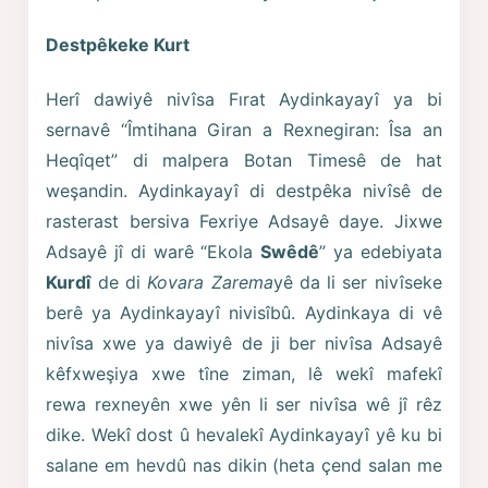
Destpêkeke Kurt
Herî dawiyê nivîsa Fırat Aydinkayayî ya bi
sernavê “Îmtihana Giran a Rexnegiran: Îsa an
Heqîqet” di malpera Botan Timesê de hat
weşandin. Aydinkayayî di destpêka nivîsê de
rasterast bersiva Fexriye Adsayê daye. Jixwe
Adsayê jî di warê “Ekola
Swêdê
” ya edebiyata
Kurdî
de di
Kovara Zarema
yê da li ser nivîseke
berê ya Aydinkayayî nivisîbû. Aydinkaya di vê
nivîsa xwe ya dawiyê de ji ber nivîsa Adsayê
kêfxweşiya xwe tîne ziman, lê wekî mafekî
rewa rexneyên xwe yên li ser nivîsa wê jî rêz
dike. Wekî dost û hevalekî Aydinkayayî yê ku bi
salane em hevdû nas dikin (heta çend salan me