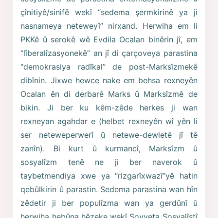
çînitiyê/sinifê wekî “sedema şermkirinê ya ji
nasnameya neteweyî” nirxand. Herwiha em li
PKKê û serokê wê Evdila Ocalan binêrin jî, em
“lîberalîzasyonekê” an jî di çarçoveya parastina
“demokrasiya radîkal” de post-Marksîzmekê
dibînin. Jixwe hewce nake em behsa rexneyên
Ocalan ên di derbarê Marks û Marksîzmê de
bikin. Ji ber ku kêm-zêde herkes ji wan
rexneyan agahdar e (helbet rexneyên wî yên li
ser neteweperwerî û netewe-dewletê jî tê
zanîn). Bi kurt û kurmancî, Marksîzm û
sosyalîzm tenê ne ji ber naverok û
taybetmendiya xwe ya “rizgarîxwazî”yê hatin
qebûlkirin û parastin. Sedema parastina wan hîn
zêdetir ji ber populîzma wan ya gerdûnî û
herwiha hebûna hêzeke wekî Sovyeta Sosyalîstî