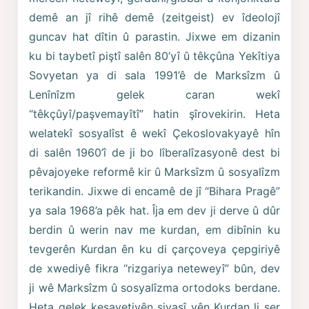
demê an jî rihê demê (zeitgeist) ev îdeolojî
guncav hat dîtin û parastin. Jixwe em dizanin
ku bi taybetî piştî salên 80’yî û têkçûna Yekîtiya
Sovyetan ya di sala 1991’ê de Marksîzm û
Lenînîzm gelek caran wekî
“têkçûyî/paşvemayîtî” hatin şîrovekirin. Heta
welatekî sosyalîst ê wekî Çekoslovakyayê hîn
di salên 1960’î de ji bo lîberalîzasyonê dest bi
pêvajoyeke reformê kir û Marksîzm û sosyalîzm
terikandin. Jixwe di encamê de jî “Bihara Pragê”
ya sala 1968’a pêk hat. Îja em dev ji derve û dûr
berdin û werin nav me kurdan, em dibînin ku
tevgerên Kurdan ên ku di çarçoveya çepgiriyê
de xwediyê fikra “rizgariya neteweyî” bûn, dev
ji wê Marksîzm û sosyalîzma ortodoks berdane.
Heta gelek kesayetiyên siyasî yên Kurdan li ser