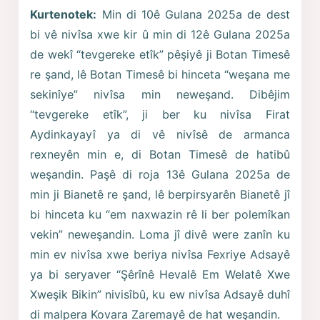
Kurtenotek:
Min di 10ê Gulana 2025a de dest
bi vê nivîsa xwe kir û min di 12ê Gulana 2025a
de wekî “tevgereke etîk” pêşiyê ji Botan Timesê
re şand, lê Botan Timesê bi hinceta “weşana me
sekinîye” nivîsa min neweşand. Dibêjim
“tevgereke etîk”, ji ber ku nivîsa Firat
Aydinkayayî ya di vê nivîsê de armanca
rexneyên min e, di Botan Timesê de hatibû
weşandin. Paşê di roja 13ê Gulana 2025a de
min ji Bianetê re şand, lê berpirsyarên Bianetê jî
bi hinceta ku “em naxwazin rê li ber polemîkan
vekin” neweşandin. Loma jî divê were zanîn ku
min ev nivîsa xwe beriya nivîsa Fexriye Adsayê
ya bi seryaver “Şêrînê Hevalê Em Welatê Xwe
Xweşik Bikin” nivisîbû, ku ew nivîsa Adsayê duhî
di malpera Kovara Zaremayê de hat weşandin.