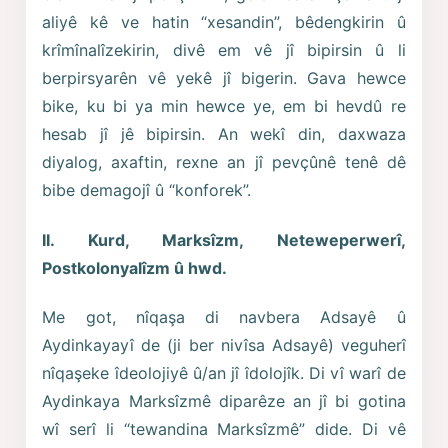
aliyê kê ve hatin “xesandin”, bêdengkirin û
krîmînalîzekirin, divê em vê jî bipirsin û li
berpirsyarên vê yekê jî bigerin. Gava hewce
bike, ku bi ya min hewce ye, em bi hevdû re
hesab jî jê bipirsin. An wekî din, daxwaza
diyalog, axaftin, rexne an jî pevçûnê tenê dê
bibe demagojî û “konforek”.
II. Kurd, Marksîzm, Neteweperwerî,
Postkolonyalîzm û hwd.
Me got, nîqaşa di navbera Adsayê û
Aydinkayayî de (ji ber nivîsa Adsayê) veguherî
nîqaşeke îdeolojiyê û/an jî îdolojîk. Di vî warî de
Aydinkaya Marksîzmê diparêze an jî bi gotina
wî serî li “tewandina Marksîzmê” dide. Di vê