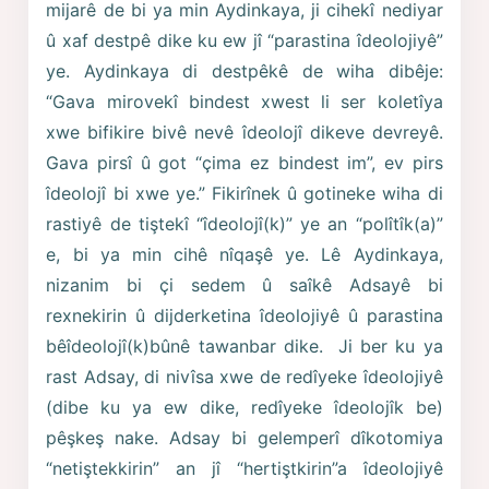
mijarê de bi ya min Aydinkaya, ji cihekî nediyar
û xaf destpê dike ku ew jî “parastina îdeolojiyê”
ye. Aydinkaya di destpêkê de wiha dibêje:
“Gava mirovekî bindest xwest li ser koletîya
xwe bifikire bivê nevê îdeolojî dikeve devreyê.
Gava pirsî û got “çima ez bindest im”, ev pirs
îdeolojî bi xwe ye.” Fikirînek û gotineke wiha di
rastiyê de tiştekî “îdeolojî(k)” ye an “polîtîk(a)”
e, bi ya min cihê nîqaşê ye. Lê Aydinkaya,
nizanim bi çi sedem û saîkê Adsayê bi
rexnekirin û dijderketina îdeolojiyê û parastina
bêîdeolojî(k)bûnê tawanbar dike. Ji ber ku ya
rast Adsay, di nivîsa xwe de redîyeke îdeolojiyê
(dibe ku ya ew dike, redîyeke îdeolojîk be)
pêşkeş nake. Adsay bi gelemperî dîkotomiya
“netiştekkirin” an jî “hertiştkirin”a îdeolojiyê