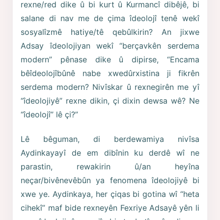
rexne/red dike û bi kurt û Kurmancî dibêjê, bi
salane di nav me de çima îdeolojî tenê wekî
sosyalîzmê hatiye/tê qebûlkirin? An jixwe
Adsay îdeolojiyan wekî “berçavkên serdema
modern” pênase dike û dipirse, “Encama
bêîdeolojîbûnê nabe xwedûrxistina ji fikrên
serdema modern? Nivîskar û rexnegirên me yî
“îdeolojiyê” rexne dikin, çi dixin dewsa wê? Ne
“îdeolojî” lê çi?”
Lê bêguman, di berdewamiya nivîsa
Aydinkayayî de em dibînin ku derdê wî ne
parastin, rewakirin û/an heyîna
neçar/bivênevêbûn ya fenomena îdeolojiyê bi
xwe ye. Aydinkaya, her çiqas bi gotina wî “heta
cihekî” maf bide rexneyên Fexriye Adsayê yên li