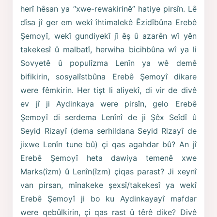
herî hêsan ya “xwe-rewakirinê” hatiye pirsîn. Lê
dîsa jî ger em wekî îhtimalekê Êzidîbûna Erebê
Şemoyî, wekî gundiyekî jî êş û azarên wî yên
takekesî û malbatî, herwiha bicihbûna wî ya li
Sovyetê û populîzma Lenîn ya wê demê
bifikirin, sosyalîstbûna Erebê Şemoyî dikare
were fêmkirin. Her tişt li aliyekî, di vir de divê
ev jî ji Aydinkaya were pirsîn, gelo Erebê
Şemoyî di serdema Lenînî de ji Şêx Seîdî û
Seyid Rizayî (dema serhildana Seyid Rizayî de
jixwe Lenîn tune bû) çi qas agahdar bû? An jî
Erebê Şemoyî heta dawiya temenê xwe
Marks(îzm) û Lenîn(îzm) çiqas parast? Ji xeynî
van pirsan, mînakeke şexsî/takekesî ya wekî
Erebê Şemoyî ji bo ku Aydinkayayî mafdar
were qebûlkirin, çi qas rast û têrê dike? Divê