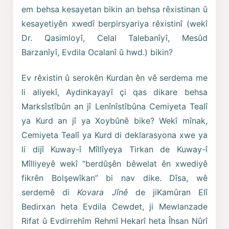
em behsa kesayetan bikin an behsa rêxistinan û
kesayetiyên xwedî berpirsyariya rêxistinî (wekî
Dr. Qasimloyî, Celal Talebanîyî, Mesûd
Barzanîyî, Evdila Ocalanî û hwd.) bikin?
Ev rêxistin û serokên Kurdan ên vê serdema me
li aliyekî, Aydinkayayî çi qas dikare behsa
Marksîstîbûn an jî Lenînîstîbûna Cemiyeta Tealî
ya Kurd an jî ya Xoybûnê bike? Wekî mînak,
Cemiyeta Tealî ya Kurd di deklarasyona xwe ya
li dijî Kuway-î Mîllîyeya Tirkan de Kuway-î
Mîlliyeyê wekî “berdûşên bêwelat ên xwediyê
fikrên Bolşewîkan” bi nav dike. Dîsa, wê
serdemê di
Kovara Jînê
de jiKamûran Elî
Bedirxan heta Evdila Cewdet, ji Mewlanzade
Rifat û Evdirrehîm Rehmî Hekarî heta Îhsan Nûrî