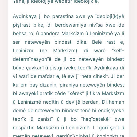
Yanê, ji îdeolojîyê wêdetir îdeolojîk e.
Aydinkaya ji bo parastina xwe ya îdeolojî(k)yê
piştrast bike, di berdewamiya nivîsa xwe de
behsa rol û bandora Marksîzm û Lenînîzmê ya li
ser neteweyên bindest dike. Belê rast e,
Lenînîzm (ne Marksîzm) di warê “self-
determînasyon”ê de ji bo neteweyên bindest
bûye çavkanî û piştgiriyeke teorîk. Aydinkaya di
vî warî de mafdar e, lê ew jî ‘heta cihekî”. Ji ber
ku em baş dizanin, piraniya neteweyên bindest
bi awayekî pratîk zêde “xêrek” ji fikra Marksîzm
û Lenînîzmê nedîtin û dev jê berdan. Di heman
demê de neteweyên bindest tenê bi endîşeyeke
teorîk û zanistî û ji bo “heqîqetekê” xwe
nespartin Marksîzm û Leninizmê. Li gorî şert û
mercên neteweyî, gerdûnî/global û konjonktura