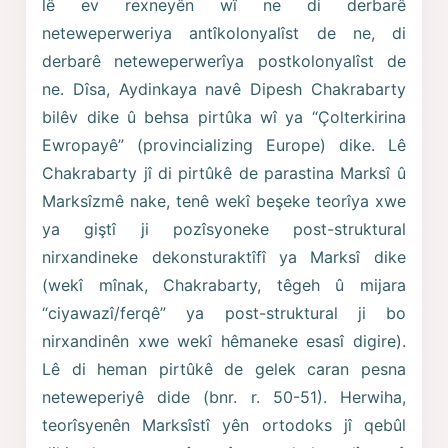
lê ev rexneyên wî ne di derbarê
neteweperweriya antîkolonyalîst de ne, di
derbarê neteweperwerîya postkolonyalîst de
ne. Dîsa, Aydinkaya navê Dipesh Chakrabarty
bilêv dike û behsa pirtûka wî ya “Çolterkirina
Ewropayê” (provincializing Europe) dike. Lê
Chakrabarty jî di pirtûkê de parastina Marksî û
Marksîzmê nake, tenê wekî beşeke teorîya xwe
ya giştî ji pozîsyoneke post-struktural
nirxandineke dekonsturaktîfî ya Marksî dike
(wekî mînak, Chakrabarty, têgeh û mijara
“ciyawazî/ferqê” ya post-struktural ji bo
nirxandinên xwe wekî hêmaneke esasî digire).
Lê di heman pirtûkê de gelek caran pesna
neteweperiyê dide (bnr. r. 50-51). Herwiha,
teorîsyenên Marksîstî yên ortodoks jî qebûl