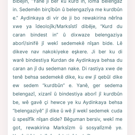
bibêjin, “Yanê ji ber ku kurd in, loma belengaz
in. Sedemên birçîbûn û belengazîya me kurdbûn
e.” Aydinkaya di vir de ji bo rewakirina nêrîna
xwe ya îdeolojîk/Marksîstî dibêje, “Kurd du
caran bindest in” û dixwaze belengaziya
aborî/sinifê jî wekî sedemekê nîşan bide. Lê
dikeve nav nakokiyeke eşkere. Ji ber ku di
warê bindestiya Kurdan de Aydinkaya behsa du
caran an jî du sedeman nake. Di rastiya xwe de
tenê behsa sedemekê dike, ku ew jî qebûl dike
ew sedem “kurdbûn” e. Yanê, ger sedema
belengazî, xizanî û bindestiya aborî jî kurdbûn
be, wê gavê çi hewce ye ku Aydinkaya behsa
“belengaziyê” jî dike û wê jî wekî sedemek cuda
û spesîfîk nîşan dide? Bêguman bersiv, wekî me
got, rewakirina Marksîzm û sosyalîzmê ye.