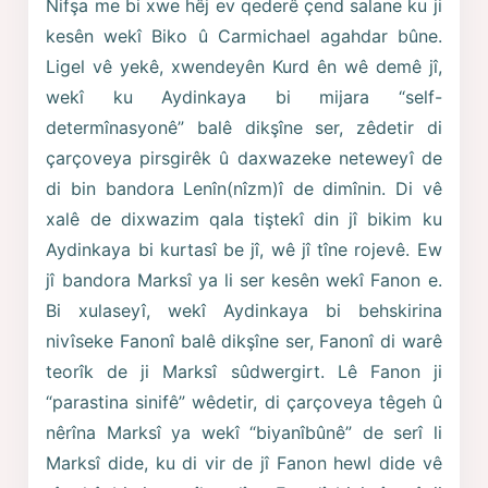
Nifşa me bi xwe hêj ev qederê çend salane ku ji
kesên wekî Biko û Carmichael agahdar bûne.
Ligel vê yekê, xwendeyên Kurd ên wê demê jî,
wekî ku Aydinkaya bi mijara “self-
determînasyonê” balê dikşîne ser, zêdetir di
çarçoveya pirsgirêk û daxwazeke neteweyî de
di bin bandora Lenîn(nîzm)î de dimînin. Di vê
xalê de dixwazim qala tiştekî din jî bikim ku
Aydinkaya bi kurtasî be jî, wê jî tîne rojevê. Ew
jî bandora Marksî ya li ser kesên wekî Fanon e.
Bi xulaseyî, wekî Aydinkaya bi behskirina
nivîseke Fanonî balê dikşîne ser, Fanonî di warê
teorîk de ji Marksî sûdwergirt. Lê Fanon ji
“parastina sinifê” wêdetir, di çarçoveya têgeh û
nêrîna Marksî ya wekî “biyanîbûnê” de serî li
Marksî dide, ku di vir de jî Fanon hewl dide vê