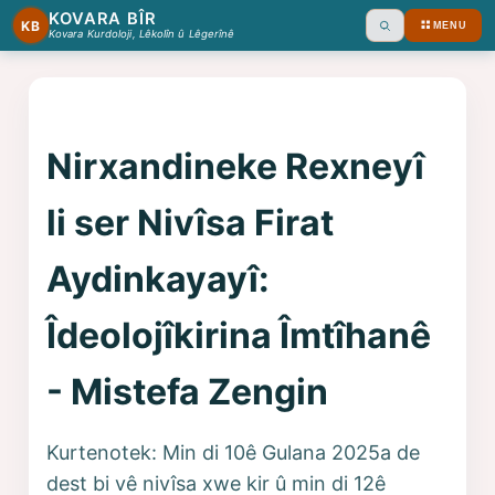
KOVARA BÎR
KB
MENU
Ara
Kovara Kurdoloji, Lêkolîn û Lêgerînê
Nirxandineke Rexneyî
li ser Nivîsa Firat
Aydinkayayî:
Îdeolojîkirina Îmtîhanê
- Mistefa Zengin
Kurtenotek: Min di 10ê Gulana 2025a de
dest bi vê nivîsa xwe kir û min di 12ê