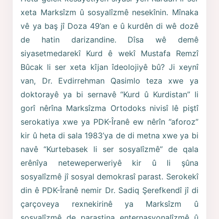
xeta Marksîzm û sosyalîzmê nesekînin. Mînaka
vê ya baş jî Doza 49’an e û kurdên di wê dozê
de hatin darizandine. Dîsa wê demê
siyasetmedarekî Kurd ê wekî Mustafa Remzî
Bûcak li ser xeta kîjan îdeolojiyê bû? Ji xeynî
van, Dr. Evdirrehman Qasimlo teza xwe ya
doktorayê ya bi sernavê “Kurd û Kurdistan” li
gorî nêrîna Marksîzma Ortodoks nivisî lê piştî
serokatiya xwe ya PDK-Îranê ew nêrîn ”aforoz”
kir û heta di sala 1983’ya de di metna xwe ya bi
navê “Kurtebasek li ser sosyalîzmê” de qala
erênîya neteweperweriyê kir û li şûna
sosyalîzmê jî sosyal demokrasî parast. Serokekî
din ê PDK-Îranê nemir Dr. Sadiq Şerefkendî jî di
çarçoveya rexnekirinê ya Marksîzm û
sosyalîzmê de parastina enternasyonalîzmê û