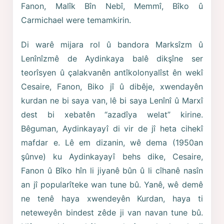
Fanon, Malîk Bîn Nebî, Memmî, Bîko û
Carmichael were temamkirin.
Di warê mijara rol û bandora Marksîzm û
Lenînîzmê de Aydinkaya balê dikşîne ser
teorîsyen û çalakvanên antîkolonyalîst ên wekî
Cesaire, Fanon, Biko jî û dibêje, xwendayên
kurdan ne bi saya van, lê bi saya Lenînî û Marxî
dest bi xebatên “azadîya welat” kirine.
Bêguman, Aydinkayayî di vir de jî heta cihekî
mafdar e. Lê em dizanin, wê dema (1950an
şûnve) ku Aydinkayayî behs dike, Cesaire,
Fanon û Bîko hîn li jiyanê bûn û li cîhanê nasîn
an jî popularîteke wan tune bû. Yanê, wê demê
ne tenê haya xwendeyên Kurdan, haya ti
neteweyên bindest zêde ji van navan tune bû.