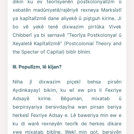
dikin ku ev teorîsyenên postkolonyalîzm û
xebatên madûniyetê/rajêriyê rexneya Marksîstî
ya kapîtalîzmê dane aliyekê û piştguh kirine. Ji
bo vê yekê tenê dixwazim pirtûka Vivek
Chibberî ya bi sernavê “Teorîya Postkolonyal û
Xeyaletê Kapîtalîzmê” (Postcolonial Theory and
the Specter of Capital) bibîr bînim.
III. Populîzm, lê kîjan?
Niha jî dixwazim piçekî behsa pirsên
Aydinkayayî bikim, ku wî ew pirs li Fexriye
Adsayê kirine. Bêguman, mixatab û
berpirsyariya bersivdayîna wan pirsan beriya
herkesî Fexriye Adsay e. Lê baweriya min ew e
ku di warê rexneyên teorîk de herkes dikare
xwe mixatab bibîne. Wekî min got, bersivên