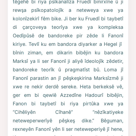
têgehê bi riya psîkanalîza Fruedî binirxîne û ji
rewşa psîkopatolojîk a neteweya xwe ya
kolonîzekirî fêm bike. Ji ber ku Fruedî bi taybetî
di çarçoveya teorîya xwe ya kompleksa
Oedîpûsê de bandoreke pir zêde li Fanonî
kiriye. Tevlî ku em bandora diyarker a Hegel jî
bînin ziman, em dikarin bibêjin ku bandora
Marksî ya li ser Fanonî ji aliyê îdeolojîk zêdetir,
bandoreke teorîk û pragmatîst bû. Loma jî
Fanonî parastin an jî pêşkeşkirina Marksîzmê ji
xwe re nekir derdê sereke. Heta berkeksê vê,
ger em bi qewlê Azzedîne Hadourî bibêjin,
Fanon bi taybetî bi riya pirtûka xwe ya
“Cihêliyên Cîhanê” “nêzîkatiyeke
neteweperwerîyê pêşkeş dike.” Bêguman,
rexneyên Fanonî yên li ser neteweperiyê jî hene,