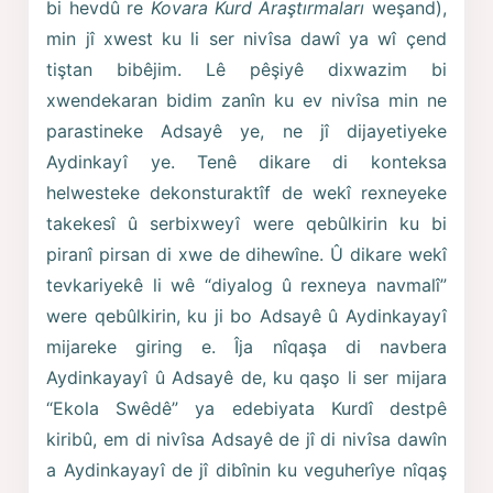
bi hevdû re
Kovara Kurd Araştırmaları
weşand),
min jî xwest ku li ser nivîsa dawî ya wî çend
tiştan bibêjim. Lê pêşiyê dixwazim bi
xwendekaran bidim zanîn ku ev nivîsa min ne
parastineke Adsayê ye, ne jî dijayetiyeke
Aydinkayî ye. Tenê dikare di konteksa
helwesteke dekonsturaktîf de wekî rexneyeke
takekesî û serbixweyî were qebûlkirin ku bi
piranî pirsan di xwe de dihewîne. Û dikare wekî
tevkariyekê li wê “diyalog û rexneya navmalî”
were qebûlkirin, ku ji bo Adsayê û Aydinkayayî
mijareke giring e. Îja nîqaşa di navbera
Aydinkayayî û Adsayê de, ku qaşo li ser mijara
“Ekola Swêdê” ya edebiyata Kurdî destpê
kiribû, em di nivîsa Adsayê de jî di nivîsa dawîn
a Aydinkayayî de jî dibînin ku veguherîye nîqaş