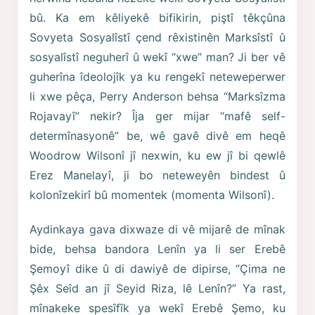
bû. Ka em kêliyekê bifikirin, piştî têkçûna
Sovyeta Sosyalîstî çend rêxistinên Marksîstî û
sosyalîstî neguherî û wekî “xwe” man? Ji ber vê
guherîna îdeolojîk ya ku rengekî neteweperwer
li xwe pêça, Perry Anderson behsa “Marksîzma
Rojavayî” nekir? Îja ger mijar “mafê self-
determînasyonê” be, wê gavê divê em heqê
Woodrow Wilsonî jî nexwin, ku ew jî bi qewlê
Erez Manelayî, ji bo neteweyên bindest û
kolonîzekirî bû momentek (momenta Wilsonî).
Aydinkaya gava dixwaze di vê mijarê de mînak
bide, behsa bandora Lenîn ya li ser Erebê
Şemoyî dike û di dawiyê de dipirse, “Çima ne
Şêx Seîd an jî Seyid Riza, lê Lenîn?” Ya rast,
mînakeke spesîfîk ya wekî Erebê Şemo, ku