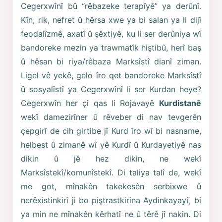
Cegerxwînî bû “rêbazeke terapîyê” ya derûnî.
Kîn, rik, nefret û hêrsa xwe ya bi salan ya li dijî
feodalîzmê, axatî û şêxtiyê, ku li ser derûniya wî
bandoreke mezin ya trawmatîk hiştibû, herî baş
û hêsan bi riya/rêbaza Marksîstî dianî ziman.
Ligel vê yekê, gelo îro qet bandoreke Marksîstî
û sosyalîstî ya Cegerxwînî li ser Kurdan heye?
Cegerxwîn her çi qas li Rojavayê
Kurdistanê
wekî damezirîner û rêveber di nav tevgerên
çepgirî de cih girtibe jî Kurd îro wî bi nasname,
helbest û zimanê wî yê Kurdî û Kurdayetiyê nas
dikin û jê hez dikin, ne wekî
Marksîstekî/komunîstekî. Di taliya talî de, wekî
me got, mînakên takekesên serbixwe û
nerêxistinkirî ji bo piştrastkirina Aydinkayayî, bi
ya min ne mînakên kêrhatî ne û têrê jî nakin. Di