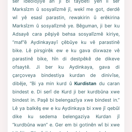
ser îdeolojiyê an jî bi taybetî yên li ser
Marksîzm û sosyalîzmê jî, wekî me got, derdê
wî yê esasî parastin, rewakirin û erêkirina
Marksîzm û sosyalîzmê ye. Bêguman, ji ber ku
Adsayê cara pêşiyê behsa sosyalîzmê kiriye,
“maf”ê Aydinkayayî çêbûye ku vê parastinê
bike. Lê pirsgirêk ew e ku gava dixwaze vê
parastinê bike, hîn di destpêkê de dikeve
ofsaytê. Ji ber ku Aydinkaya, gava di
çarçoveya bindestiya kurdan de dinivîse,
dibêje, “Bi ya min kurd û
Kurdistan
du caran
bindest e. Di serî de Kurd ji ber kurdbûna xwe
bindest in. Paşê bi belengazîya xwe bindest in.”
Lê ya balkêş ew e ku Aydinkaya bi xwe jî qebûl
dike ku sedema belengaziya Kurdan jî
“kurdbûna wan” e. Ger em bi gotinên wî bi xwe