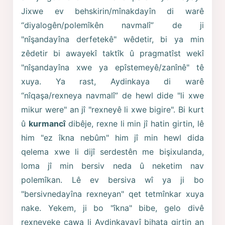
Jixwe ev behskirin/mînakdayîn di warê
“diyalogên/polemîkên navmalî” de ji
"nîşandayîna derfetekê" wêdetir, bi ya min
zêdetir bi awayekî taktîk û pragmatîst wekî
"nîşandayîna xwe ya epîstemeyê/zanînê" tê
xuya. Ya rast, Aydinkaya di warê
“nîqaşa/rexneya navmalî” de hewl dide "li xwe
mikur were" an jî "rexneyê li xwe bigire". Bi kurt
û
kurmancî
dibêje, rexne li min jî hatin girtin, lê
him "ez îkna nebûm" him jî min hewl dida
qelema xwe li dijî serdestên me bişixulanda,
loma jî min bersiv neda û neketim nav
polemîkan. Lê ev bersiva wî ya ji bo
"bersivnedayîna rexneyan" qet tetmînkar xuya
nake. Yekem, ji bo "îkna" bibe, gelo divê
rexneyeke çawa li Aydinkayayî bihata girtin an