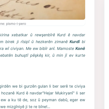
ne: pismo-i-pero
kirina xebatkar û rewşenbîrê Kurd ê navdar
 birek ji rîsipî û hezkerên zimanê
Kurdî
bi
ora wî civiyan. Me ew bibîr anî. Mamoste
Konê
ebatên buhuştî pêşkêş kir, û min jî ev kurte
girdên we bi gurzên gulan li ber serê te civiya
 hozanê Kurd ê navdar"Hejar Mukiryanî" li ser
n, ew a ku tê de, soz û peyman dabû, eger ew
e mizgîniyê ji te re bîne!...