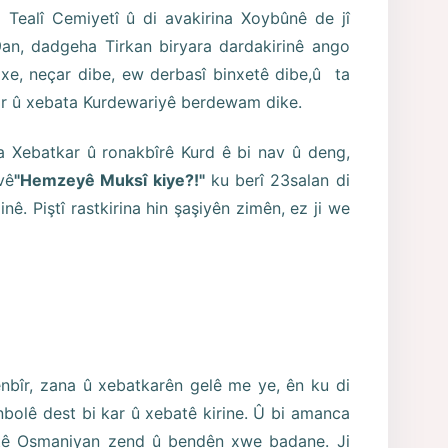
n
Tealî Cemiyetî û di avakirina Xoybûnê de jî
919an, dadgeha Tirkan biryara dardakirinê ango
e, neçar dibe, ew derbasî binxetê dibe,û ta
kar û xebata Kurdewariyê berdewam dike.
 Xebatkar û ronakbîrê Kurd ê bi nav û deng,
vê
"Hemzeyê Muksî kiye?!"
ku berî 23salan di
. Piştî rastkirina hin şaşiyên zimên, ez ji we
bîr, zana û xebatkarên gelê me ye, ên ku di
nbolê dest bi kar û xebatê kirine. Û bi amanca
stê Osmaniyan zend û bendên xwe badane. Ji