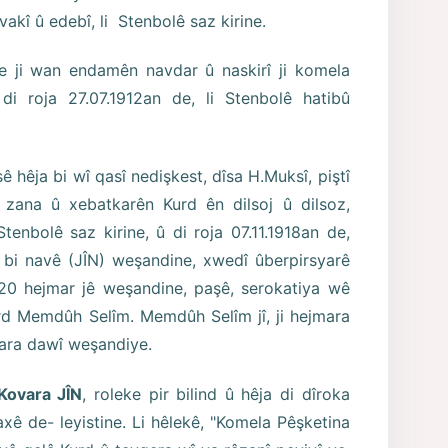
vakî û edebî, li Stenbolê saz kirine.
i wan endamên navdar û naskirî ji komela
i roja 27.07.1912an de, li Stenbolê hatibû
sê hêja bi wî qasî nedişkest, dîsa H.Muksî, piştî
 zana û xebatkarên Kurd ên dilsoj û dilsoz,
tenbolê saz kirine, û di roja 07.11.1918an de,
, bi navê (JÎN) weşandine, xwedî ûberpirsyarê
0 hejmar jê weşandine, paşê, serokatiya wê
urd Memdûh Selîm. Memdûh Selîm jî, ji hejmara
ara dawî weşandiye.
Kovara JÎN
, roleke pir bilind û hêja di dîroka
ê de- leyistine. Li hêlekê, "Komela Pêşketina