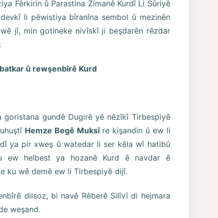
iya Fêrkirin û Parastina Zimanê Kurdî Li Sûriyê
devkî li pêwistiya bîranîna sembol û mezinên
wê jî, min gotineke nivîskî ji beşdarên rêzdar
:
ebatkar û rewşenbîrê Kurd
a goristana gundê Dugirê yê nêzîkî Tirbespiyê
buhuştî
Hemze Begê Muksî
re kişandin û ew li
î ya pir xweş û watedar li ser kêla wî hatibû
 ku ew helbest ya hozanê Kurd ê navdar ê
e ku wê demê ew li Tirbespiyê dijî.
nbîrê dilsoz, bi navê Rêberê Silîvî di hejmara
de weşand.