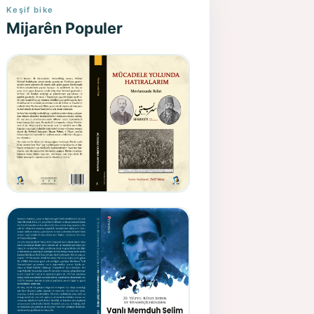
Keşif bike
Mijarên Populer
Gazeteci, Yazar, Hukukçu ve
Siyasetçi Kimliğiyle
Mevlanzade Rıfat - Seîd
Veroj