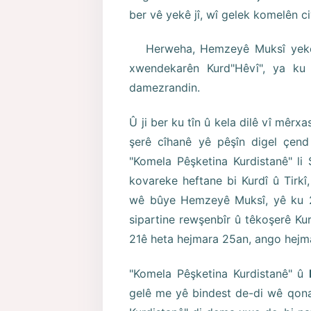
ber vê yekê jî, wî gelek komelên ci
Herweha, Hemzeyê Muksî yeke j
xwendekarên Kurd"Hêvî", ya ku d
damezrandin.
Û ji ber ku tîn û kela dilê vî mêrxa
şerê cîhanê yê pêşîn digel çend
"Komela Pêşketina Kurdistanê" li S
kovareke heftane bi Kurdî û Tirkî
wê bûye Hemzeyê Muksî, yê ku 2
sipartine rewşenbîr û têkoşerê K
21ê heta hejmara 25an, ango hejm
"Komela Pêşketina Kurdistanê" û
gelê me yê bindest de-di wê qonax