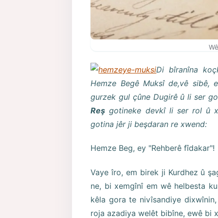
Wê
Di bîranîna koç
Hemze Begê Muksî de,vê sibê, em
gurzek gul çûne Dugirê û li ser g
Reş
gotineke devkî li ser rol û x
gotina jêr ji beşdaran re xwend:
Hemze Beg, ey "Rehberê fîdakar"!
Vaye îro, em birek ji Kurdhez û şa
ne, bi xemgînî em wê helbesta ku
kêla gora te nivîsandiye dixwîni
roja azadiya welêt bibîne, ewê bi xw