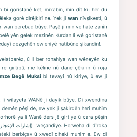
in bi goristanê ket, mixabin, min dît ku her du
 kêleka gorê dirêjkirî ne. Yek ji
wan
nîvşikestî, û
 ser wan berebad bûye. Paşê ji min ve hate zanîn
belê yên gelek mezinên Kurdan li wê goristanê
êdayî dezgehên ewlehiyê hatibûne şikandin!.
 welatparêz, û li ber ronahiya wan wêneyên ku
 re girtibû, me kêline nû dane çêkirin û roja
mze Begê Muksî
bi tevayî nû kiriye, û ew ji
, li wilayeta WANê ji dayik bûye. Di xwendina
i demên pêşî de, ew yek ji şakirdên herî muhîm
orhorê ya li Wanê ders jê girtiye û cara pêşîn
yetekî berbiçav û xwedî cihekî muhîm e. Ew di