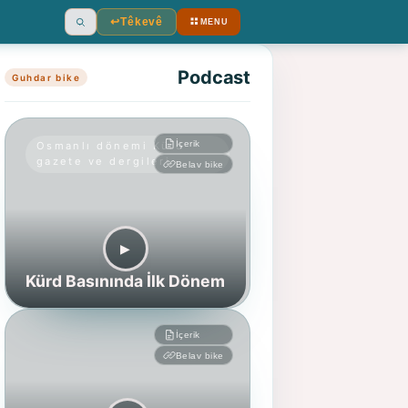
↩︎
Têkevê
MENU
Ara
Podcast
Guhdar bike
İçerik
Osmanlı dönemi Kürd
gazete ve dergileri
Belav bike
▶︎
Kürd Basınında İlk Dönem
İçerik
Belav bike