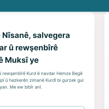
 Nîsanê, salvegera
ar û rewşenbîrê
ê Muksî ye
r û rewşenbîrê Kurd ê navdar Hemze Begê
îsipî û hezkerên zimanê Kurdî bi gurzek gul
iyan. Me ew bibîr anî.