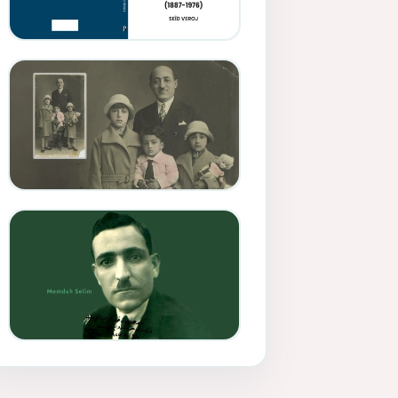
Memduh Selîmê Wanî (1887-
1876)
Mihemed Mîhrî Hîlav ji
afirênerên rewşenbîriya
nûjen e
Memduh Selim ve Xoybûn
(Hoybun)’un Kuruluş