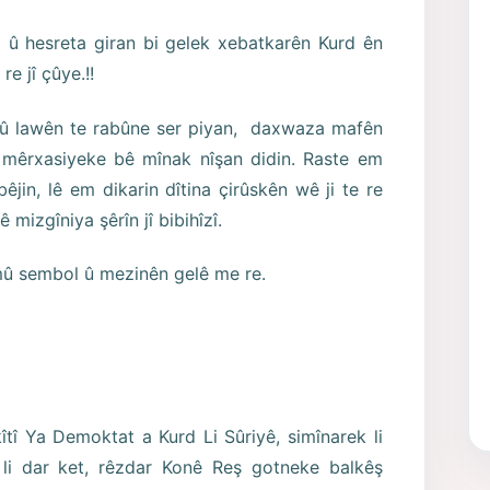
 û hesreta giran bi gelek xebatkarên Kurd ên
e jî çûye.!!
ç û lawên te rabûne ser piyan, daxwaza mafên
 mêrxasiyeke bê mînak nîşan didin. Raste em
bêjin, lê em dikarin dîtina çirûskên wê ji te re
mizgîniya şêrîn jî bibihîzî.
emû sembol û mezinên gelê me re.
kîtî Ya Demoktat a Kurd Li Sûriyê, simînarek li
li dar ket, rêzdar Konê Reş gotneke balkêş