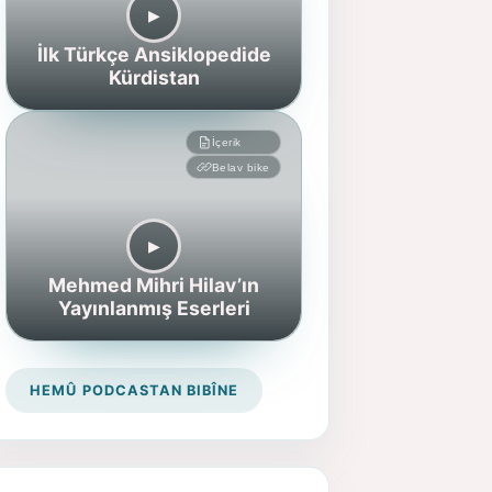
▶︎
İlk Türkçe Ansiklopedide
Kürdistan
İçerik
Belav bike
▶︎
Mehmed Mihri Hilav’ın
Yayınlanmış Eserleri
HEMÛ PODCASTAN BIBÎNE