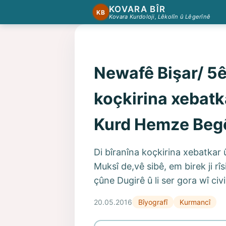
KOVARA BÎR
KB
Kovara Kurdoloji, Lêkolîn û Lêgerînê
Newafê Bişar/ 5ê
koçkirina xebatk
Kurd Hemze Beg
Di bîranîna koçkirina xebatka
Muksî de,vê sibê, em birek ji r
çûne Dugirê û li ser gora wî civ
20.05.2016
Bîyografî
Kurmancî