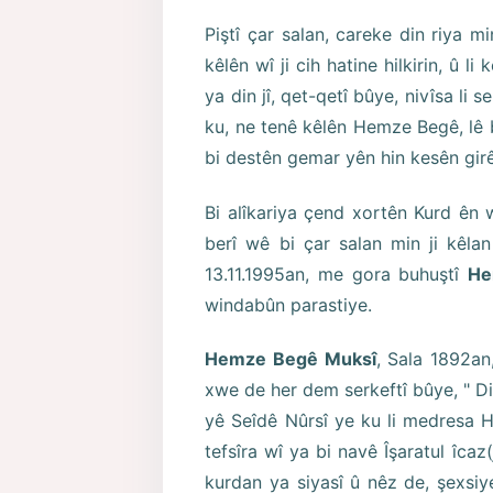
Piştî çar salan, careke din riya m
kêlên wî ji cih hatine hilkirin, û li
ya din jî, qet-qetî bûye, nivîsa li
ku, ne tenê kêlên Hemze Begê, lê 
bi destên gemar yên hin kesên gir
Bi alîkariya çend xortên Kurd ên
berî wê bi çar salan min ji kêlan
13.11.1995an, me gora buhuştî
He
windabûn parastiye.
Hemze Begê Muksî
, Sala 1892an
xwe de her dem serkeftî bûye, " D
yê Seîdê Nûrsî ye ku li medresa H
tefsîra wî ya bi navê Îşaratul îcaz(إشارات الإعجاز) weşandiye. Herweha di dîroka
kurdan ya siyasî û nêz de, şexsi