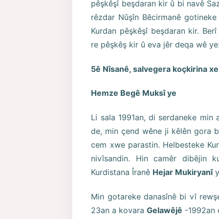
pêşkêşî beşdaran kir û bi navê Saz
rêzdar Nûşîn Bêcirmanê gotineke 
Kurdan pêşkêşî beşdaran kir. Berî 
re pêşkêş kir û eva jêr deqa wê ye
5ê Nîsanê, salvegera koçkirina x
Hemze Begê Muksî ye
Li sala 1991an, di serdaneke min 
de, min çend wêne ji kêlên gora 
cem xwe parastin. Helbesteke Kurd
nivîsandin. Hin camêr dibêjin
Kurdistana Îranê
Hejar Mukiryanî
y
Min gotareke danasînê bi vî rewşe
23an a kovara
Gelawêjê
-1992an 