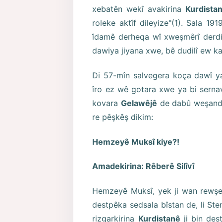
xebatên wekî avakirina
Kurdista
roleke aktîf dileyize"(1). Sala 1
îdamê derheqa wî xweşmêrî derdix
dawiya jiyana xwe, bê dudilî ew 
Di 57-mîn salvegera koça dawî ya
îro ez wê gotara xwe ya bi serna
kovara
Gelawêjê
de dabû weşandinê
re pêşkêş dikim:
Hemzeyê Muksî kiye?!
Amadekirina: Rêberê Silîvî
Hemzeyê Muksî, yek ji wan rewşen
destpêka sedsala bîstan de, li Ste
rizgarkirina
Kurdistanê
ji bin de