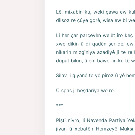
Lê, mixabin ku, wekî çawa ew kul
dilsoz re çûye gorê, wisa ew bi we r
Li her çar parçeyên welêt îro ke
xwe dikin û di qadên şer de, ew
nikarin mizgîniya azadiyê ji te re 
dupat bikin, û em bawer in ku tê wê 
Silav ji giyanê te yê pîroz û yê h
Û spas ji beşdariya we re.
***
Piştî nîvro, li Navenda Partiya Ye
jiyan û xebatên Hemzeyê Muksî 