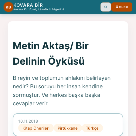
KOVARA BÎR
KB
MENU
Ara
Kovara Kurdoloji, Lêkolîn û Lêgerînê
Metin Aktaş/ Bir
Delinin Öyküsü
Bireyin ve toplumun ahlakını belirleyen
nedir? Bu soruyu her insan kendine
sormuştur. Ve herkes başka başka
cevaplar verir.
10.11.2018
Kitap Önerileri
Pirtûkxane
Türkçe