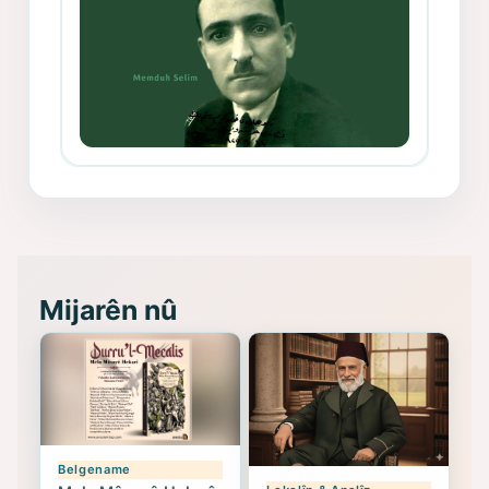
Memduh Selim ve Xoybûn
(Hoybun)’un Kuruluş Çalışmaları- 8
- Seîd Veroj
Mijarên nû
Belgename