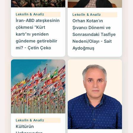
Lekolîn & Analîz
Lekolîn & Analîz
İran-ABD ateşkesinin
Orhan Kotan’ın
çökmesi “Kürt
Şıvancı Dönemi ve
kartı”nı yeniden
Sonrasındaki Tasfiye
gündeme getirebilir
Nedeni/Olayı - Sait
mi? - Çetin Çeko
Aydoğmuş
Lekolîn & Analîz
Kültürün