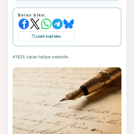
Belav bike:
Linkê kopî bike
41825 caran hatiye xwendin.