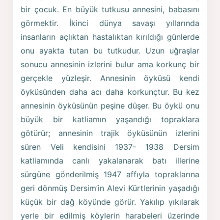
bir çocuk. En büyük tutkusu annesini, babasını
görmektir. İkinci dünya savaşı yıllarında
insanların açlıktan hastalıktan kırıldığı günlerde
onu ayakta tutan bu tutkudur. Uzun uğraşlar
sonucu annesinin izlerini bulur ama korkunç bir
gerçekle yüzleşir. Annesinin öyküsü kendi
öyküsünden daha acı daha korkunçtur. Bu kez
annesinin öyküsünün peşine düşer. Bu öykü onu
büyük bir katliamın yaşandığı topraklara
götürür; annesinin trajik öyküsünün izlerini
süren Veli kendisini 1937- 1938 Dersim
katliamında canlı yakalanarak batı illerine
sürgüne gönderilmiş 1947 affıyla topraklarına
geri dönmüş Dersim’in Alevi Kürtlerinin yaşadığı
küçük bir dağ köyünde görür. Yakılıp yıkılarak
yerle bir edilmiş köylerin harabeleri üzerinde