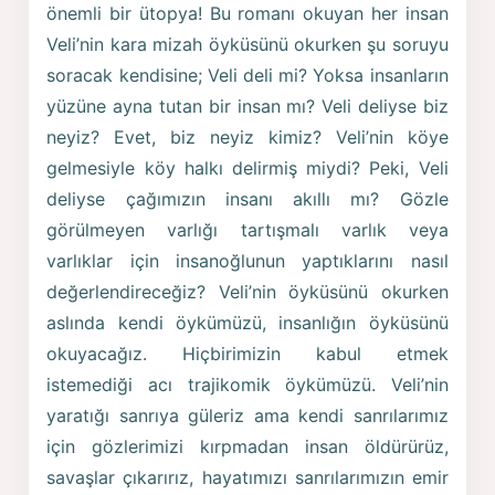
önemli bir ütopya! Bu romanı okuyan her insan
Veli’nin kara mizah öyküsünü okurken şu soruyu
soracak kendisine; Veli deli mi? Yoksa insanların
yüzüne ayna tutan bir insan mı? Veli deliyse biz
neyiz? Evet, biz neyiz kimiz? Veli’nin köye
gelmesiyle köy halkı delirmiş miydi? Peki, Veli
deliyse çağımızın insanı akıllı mı? Gözle
görülmeyen varlığı tartışmalı varlık veya
varlıklar için insanoğlunun yaptıklarını nasıl
değerlendireceğiz? Veli’nin öyküsünü okurken
aslında kendi öykümüzü, insanlığın öyküsünü
okuyacağız. Hiçbirimizin kabul etmek
istemediği acı trajikomik öykümüzü. Veli’nin
yaratığı sanrıya güleriz ama kendi sanrılarımız
için gözlerimizi kırpmadan insan öldürürüz,
savaşlar çıkarırız, hayatımızı sanrılarımızın emir