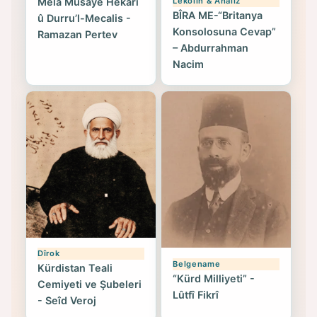
Mela Mûsayê Hekarî
Lekolîn & Analîz
BÎRA ME-“Britanya
û Durru’l-Mecalis -
Konsolosuna Cevap”
Ramazan Pertev
– Abdurrahman
Nacim
Dîrok
Belgename
Kürdistan Teali
“Kürd Milliyeti” -
Cemiyeti ve Şubeleri
Lûtfî Fikrî
- Seîd Veroj