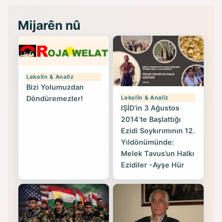
Mijarên nû
Lekolîn & Analîz
Bizi Yolumuzdan
Lekolîn & Analîz
Döndüremezler!
IŞİD’in 3 Ağustos
2014’te Başlattığı
Ezidi Soykırımının 12.
Yıldönümünde:
Melek Tavus’un Halkı
Ezidiler -Ayşe Hür