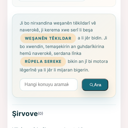
Ji bo nirxandina weşanên têkildarî vê
naverokê, ji kerema xwe serî li beşa
a li jêr bidin. Ji
WEŞANÊN TÊKILDAR
bo xwendin, temaşekirin an guhdarîkirina
hemû naverokê, serdana lînka
bikin an jî bi motora
RÛPELA SEREKE
lêgerînê ya li jêr li mijaran bigerin.
Arama yapın
Ara
Şirvove
(0)