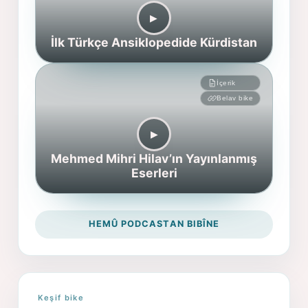
▶︎
İlk Türkçe Ansiklopedide Kürdistan
İçerik
Belav bike
▶︎
Mehmed Mihri Hilav’ın Yayınlanmış
Eserleri
HEMÛ PODCASTAN BIBÎNE
Keşif bike