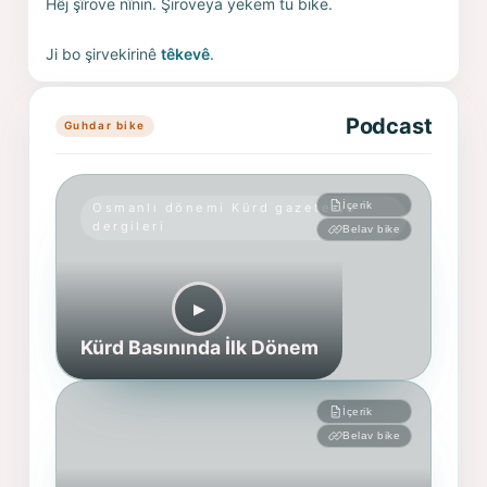
Hêj şîrove nînin. Şiroveya yekem tu bike.
Ji bo şirvekirinê
têkevê
.
Podcast
Guhdar bike
İçerik
Osmanlı dönemi Kürd gazete ve
dergileri
Belav bike
▶︎
Kürd Basınında İlk Dönem
İçerik
Belav bike