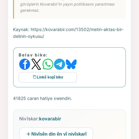
görüşlerin Kovarabir'in yayın politikasını yansıtması
gerekmez.
Kaynak:
https://kovarabir.com/13502/metin-aktas-bir-
delinin-oykusu/
Belav bike:
Linkê kopî bike
41825 caran hatiye xwendin.
Nivîskar:
kovarabir
Nivîsên din ên vî nivîskarî