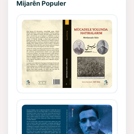
Mijarên Populer
Gazeteci, Yazar, Hukukçu ve
Siyasetçi Kimliğiyle Mevlanzade
Rıfat - Seîd Veroj