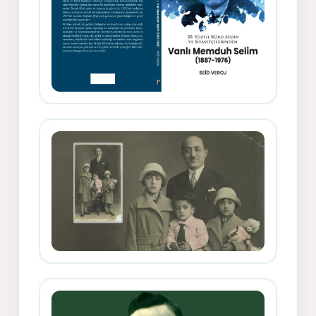
Memduh Selîmê Wanî (1887-1876)
Mihemed Mîhrî Hîlav ji afirênerên
rewşenbîriya nûjen e