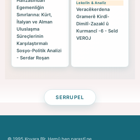
Hafızasından
Lekolîn & Analîz
Egemenliğin
Veracêkerdena
Sınırlarına: Kürt,
Gramerê Kirdî-
İtalyan ve Alman
Dimilî-Zazakî û
Uluslaşma
Kurmancî -6 - Seîd
Süreçlerinin
VEROJ
Karşılaştırmalı
Sosyo-Politik Analizi
- Serdar Roşan
SERRUPEL
© 1995 Kovara Bîr. Hemû heq parastî ne.