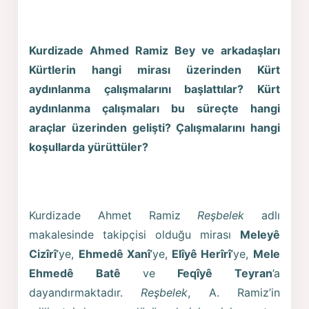
Kurdizade Ahmed Ramiz Bey ve arkadaşları
Kürtlerin hangi mirası üzerinden Kürt
aydınlanma çalışmalarını başlattılar? Kürt
aydınlanma çalışmaları bu süreçte hangi
araçlar üzerinden gelişti? Çalışmalarını hangi
koşullarda yürüttüler?
Kurdizade Ahmet Ramiz
Reşbelek
adlı
makalesinde takipçisi olduğu mirası
Meleyê
Cizîrî
’ye,
Ehmedê Xanî
’ye,
Elîyê Herîrî
’ye,
Mele
Ehmedê Batê
ve
Feqîyê Teyran
’a
dayandırmaktadır.
Reşbelek
, A. Ramiz’in