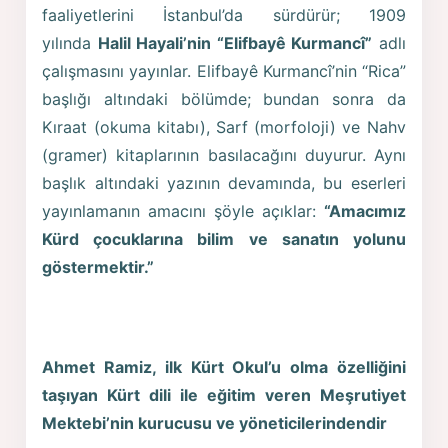
faaliyetlerini İstanbul’da sürdürür; 1909
yılında
Halil Hayali’nin
“Elifbayê Kurmancî”
adlı
çalışmasını yayınlar. Elifbayê Kurmancî’nin “Rica”
başlığı altındaki bölümde; bundan sonra da
Kıraat (okuma kitabı), Sarf (morfoloji) ve Nahv
(gramer) kitaplarının basılacağını duyurur. Aynı
başlık altındaki yazının devamında, bu eserleri
yayınlamanın amacını şöyle açıklar:
“Amacımız
Kürd çocuklarına bilim ve sanatın yolunu
göstermektir.”
Ahmet Ramiz, ilk Kürt Okul’u olma özelliğini
taşıyan Kürt dili ile eğitim veren Meşrutiyet
Mektebi’nin kurucusu ve yöneticilerindendir