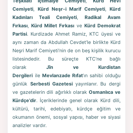
Teşkilatı İçtimaiye Cemiyeti
,
Kürd Hêvî
Cemiyeti
,
Kürd Neşr-i Marif Cemiyeti
,
Kürd
Kadınları Teali Cemiyeti
,
Radikal Avam
Fırkası
,
Kürd Millet Fırkası
ve
Kürd Demokrat
Partisi
. Kurdizade Ahmet Ramiz, KTC üyesi ve
aynı zaman da Abdullah Cevdet’le birlikte Kürd
Neşri Marif Cemiyeti’nin de on beş kişilik kurucu
listesindedir. Bu süreçte KTC’ne bağlı
olarak
Jîn
ve Kurdistan
Dergileri
ile
Mevlanzade Rıfat
’ın sahibi olduğu
günlük
Serbesti Gazetesi
yayınlanır. Bu dergi
ve gazetelerin dili ağırlıklı olarak
Osmanlıca ve
Kürdçe’dir
. İçeriklerinde genel olarak Kürd dili,
kültürü, tarihi, edebiyatı, kürdçe eğitim ve
okumanın önemi, sosyal yapısı, haber ve siyasi
analizler vardır.