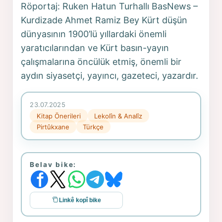
Röportaj: Ruken Hatun Turhallı BasNews –
Kurdizade Ahmet Ramiz Bey Kürt düşün
dünyasının 1900’lü yıllardaki önemli
yaratıcılarından ve Kürt basın-yayın
çalışmalarına öncülük etmiş, önemli bir
aydın siyasetçi, yayıncı, gazeteci, yazardır.
23.07.2025
Kitap Önerileri
Lekolîn & Analîz
Pirtûkxane
Türkçe
Belav bike:
Linkê kopî bike