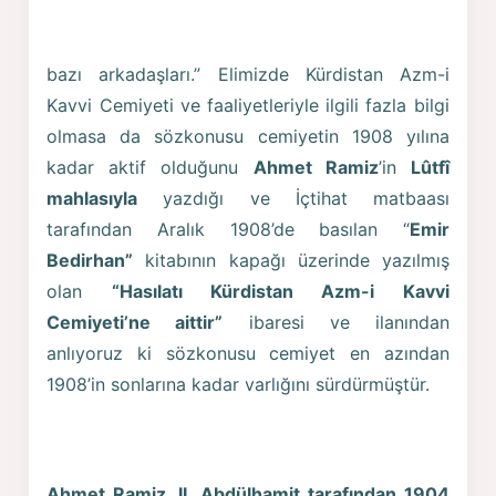
bazı arkadaşları.” Elimizde Kürdistan Azm-i
Kavvi Cemiyeti ve faaliyetleriyle ilgili fazla bilgi
olmasa da sözkonusu cemiyetin 1908 yılına
kadar aktif olduğunu
Ahmet Ramiz
’in
Lûtfî
mahlasıyla
yazdığı ve İçtihat matbaası
tarafından Aralık 1908’de basılan “
Emir
Bedirhan”
kitabının kapağı üzerinde yazılmış
olan
“Hasılatı Kürdistan Azm-i Kavvi
Cemiyeti’ne aittir”
ibaresi ve ilanından
anlıyoruz ki sözkonusu cemiyet en azından
1908’in sonlarına kadar varlığını sürdürmüştür.
Ahmet Ramiz, II. Abdülhamit tarafından 1904