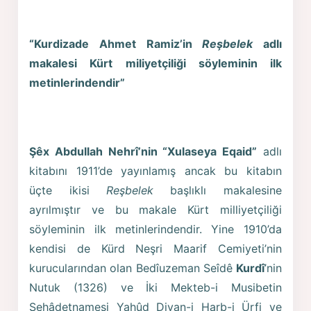
“Kurdizade Ahmet Ramiz’in
Reşbelek
adlı
makalesi Kürt miliyetçiliği söyleminin ilk
metinlerindendir”
Şêx Abdullah Nehrî’nin “Xulaseya Eqaid”
adlı
kitabını 1911’de yayınlamış ancak bu kitabın
üçte ikisi
Reşbelek
başlıklı makalesine
ayrılmıştır ve bu makale Kürt milliyetçiliği
söyleminin ilk metinlerindendir. Yine 1910’da
kendisi de Kürd Neşri Maarif Cemiyeti’nin
kurucularından olan Bedîuzeman Seîdê
Kurdî
’nin
Nutuk (1326) ve İki Mekteb-i Musibetin
Şehâdetnamesi Yahûd Divan-i Harb-i Ürfi ve