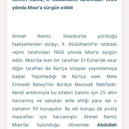
yılında Mısır’a sürgün edildi
Ahmet Ramiz, İstanbul’da yürütüğü
faaliyetlerden dolayı, II. Abdülhamit’in istibdat
rejimi tarafından 1904 yılında Mısır’a sürgün
edilir. Mısır’da iken bir taraftan El-Ezher’de okur
diğer taraftan da Kürtçe kitaplar yayımlamaya
başlar. Yayımladığı ilk Kürtçe eser, Mele
Ehmedê Bateyî’nin Kürdçe Mevludê Nebî’sidir.
Kendi anlatımıyla bu kitabın basımı için 25 altın
harcarmış ve satıştan elde ettiği para ise o
zamanın 50 kuruşudur. Bu elli kuruşu da posta
masrafları için harcamıştır. Ahmet Ramiz
Mısır’da bulunduğu dönemde
Abdullah