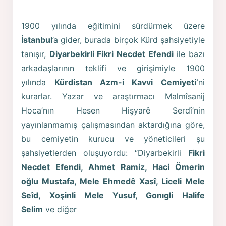
1900 yılında eğitimini sürdürmek üzere
İstanbul
’a gider, burada birçok Kürd şahsiyetiyle
tanışır,
Diyarbekirli Fikri Necdet Efendi
ile bazı
arkadaşlarının teklifi ve girişimiyle 1900
yılında
Kürdistan Azm-i Kavvi Cemiyeti’
ni
kurarlar. Yazar ve araştırmacı Malmîsanij
Hoca’nın Hesen Hişyarê Serdî’nin
yayınlanmamış çalışmasından aktardığına göre,
bu cemiyetin kurucu ve yöneticileri şu
şahsiyetlerden oluşuyordu: “Diyarbekirli
Fikri
Necdet Efendi, Ahmet Ramiz, Haci Ömerin
oğlu Mustafa, Mele Ehmedê Xasî, Liceli Mele
Seîd, Xoşinli Mele Yusuf, Gonıgli Halife
Selim
ve diğer