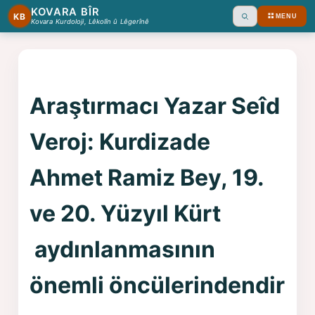
KOVARA BÎR
KB
MENU
Ara
Kovara Kurdoloji, Lêkolîn û Lêgerînê
Araştırmacı Yazar Seîd
Veroj: Kurdizade
Ahmet Ramiz Bey, 19.
ve 20. Yüzyıl Kürt
aydınlanmasının
önemli öncülerindendir