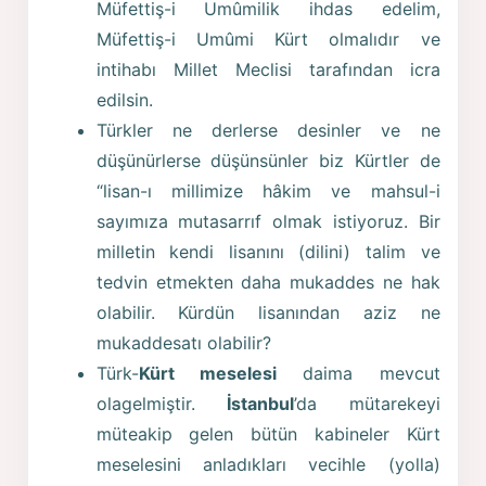
Müfettiş-i Umûmilik ihdas edelim,
Müfettiş-i Umûmi Kürt olmalıdır ve
intihabı Millet Meclisi tarafından icra
edilsin.
Türkler ne derlerse desinler ve ne
düşünürlerse düşünsünler biz Kürtler de
“lisan-ı millimize hâkim ve mahsul-i
sayımıza mutasarrıf olmak istiyoruz. Bir
milletin kendi lisanını (dilini) talim ve
tedvin etmekten daha mukaddes ne hak
olabilir. Kürdün lisanından aziz ne
mukaddesatı olabilir?
Türk-
Kürt meselesi
daima mevcut
olagelmiştir.
İstanbul
’da mütarekeyi
müteakip gelen bütün kabineler Kürt
meselesini anladıkları vecihle (yolla)