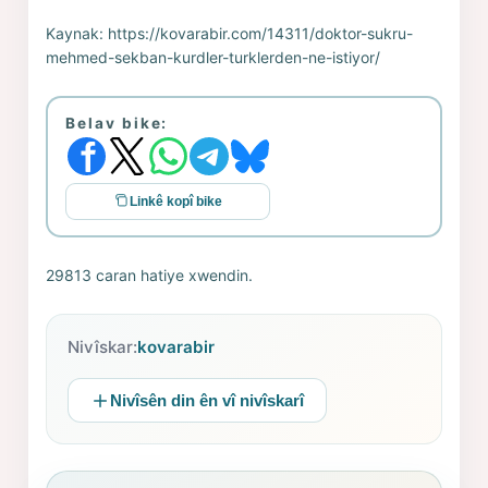
Kaynak:
https://kovarabir.com/14311/doktor-sukru-
mehmed-sekban-kurdler-turklerden-ne-istiyor/
Belav bike:
Linkê kopî bike
29813 caran hatiye xwendin.
Nivîskar:
kovarabir
Nivîsên din ên vî nivîskarî