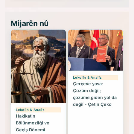
Mijarên nû
Lekolîn & Analîz
Çerçeve yasa:
Çözüm değil;
çözüme giden yol da
değil - Çetin Çeko
Lekolîn & Analîz
Hakikatin
Bölünmezliği ve
Geçiş Dönemi