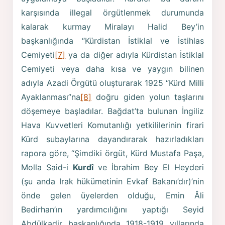
karşısında illegal örgütlenmek durumunda
kalarak kurmay Miralayı Halid Bey’in
başkanlığında “Kürdistan İstiklal ve İstihlas
Cemiyeti
[7]
ya da diğer adıyla Kürdistan İstiklal
Cemiyeti veya daha kısa ve yaygın bilinen
adıyla Azadi Örgütü oluşturarak 1925 “Kürd Milli
Ayaklanması”na
[8]
doğru giden yolun taşlarını
döşemeye başladılar. Bağdat’ta bulunan İngiliz
Hava Kuvvetleri Komutanlığı yetkililerinin firari
Kürd subaylarına dayandırarak hazırladıkları
rapora göre, “Şimdiki örgüt, Kürd Mustafa Paşa,
Molla Said-i
Kurdî
ve İbrahim Bey El Heyderi
(şu anda Irak hükümetinin Evkaf Bakanı’dır)’nin
önde gelen üyelerden olduğu, Emin Âli
Bedirhan’ın yardımcılığını yaptığı Seyid
Abdülkadir başkanlığında 1918-1919 yıllarında