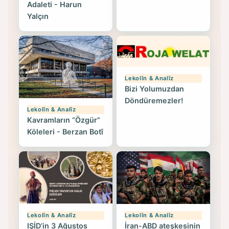
Adaleti - Harun
Yalçın
Lekolîn & Analîz
Bizi Yolumuzdan
Döndüremezler!
Lekolîn & Analîz
Kavramların “Özgür”
Köleleri - Berzan Botî
Lekolîn & Analîz
Lekolîn & Analîz
IŞİD’in 3 Ağustos
İran-ABD ateşkesinin