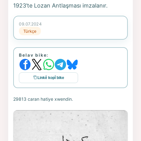
1923’te Lozan Antlaşması imzalanır.
09.07.2024
Türkçe
Belav bike:
Linkê kopî bike
29813 caran hatiye xwendin.