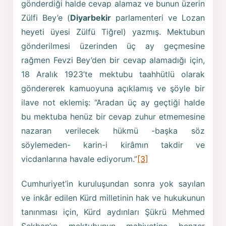
gönderdiği halde cevap alamaz ve bunun üzerin
Zülfi Bey’e (
Diyarbekir
parlamenteri ve Lozan
heyeti üyesi Zülfü Tiğrel) yazmış. Mektubun
gönderilmesi üzerinden üç ay geçmesine
rağmen Fevzi Bey’den bir cevap alamadığı için,
18 Aralık 1923’te mektubu taahhütlü olarak
göndererek kamuoyuna açıklamış ve şöyle bir
ilave not eklemiş: “Aradan üç ay geçtiği halde
bu mektuba henüz bir cevap zuhur etmemesine
nazaran verilecek hükmü -başka söz
söylemeden- karin-i kirâmın takdir ve
vicdanlarına havale ediyorum.”
[3]
Cumhuriyet’in kuruluşundan sonra yok sayılan
ve inkâr edilen Kürd milletinin hak ve hukukunun
tanınması için, Kürd aydınları Şükrü Mehmed