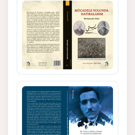
Gazeteci, Yazar, Hukukçu ve
Siyasetçi Kimliğiyle Mevlanzade
Rıfat - Seîd Veroj