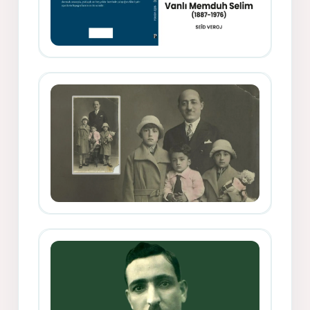
Memduh Selîmê Wanî (1887-1876)
Mihemed Mîhrî Hîlav ji afirênerên
rewşenbîriya nûjen e