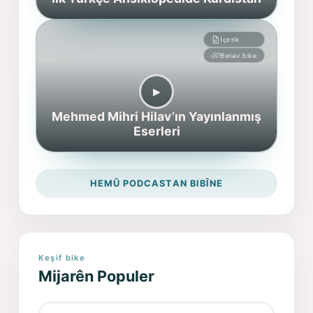
İçerik
Belav bike
▶︎
Mehmed Mihri Hilav’ın Yayınlanmış
Eserleri
HEMÛ PODCASTAN BIBÎNE
Keşif bike
Mijarên Populer