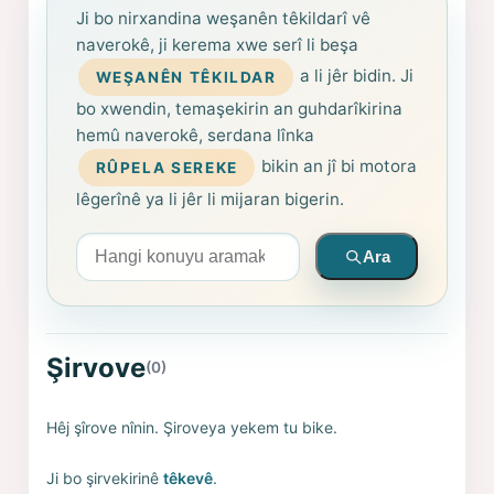
Ji bo nirxandina weşanên têkildarî vê
naverokê, ji kerema xwe serî li beşa
a li jêr bidin. Ji
WEŞANÊN TÊKILDAR
bo xwendin, temaşekirin an guhdarîkirina
hemû naverokê, serdana lînka
bikin an jî bi motora
RÛPELA SEREKE
lêgerînê ya li jêr li mijaran bigerin.
Arama yapın
Ara
Şirvove
(0)
Hêj şîrove nînin. Şiroveya yekem tu bike.
Ji bo şirvekirinê
têkevê
.