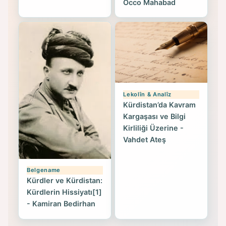
Occo Mahabad
Lekolîn & Analîz
Kürdistan’da Kavram
Kargaşası ve Bilgi
Kirliliği Üzerine -
Vahdet Ateş
Belgename
Kürdler ve Kürdistan:
Kürdlerin Hissiyatı[1]
- Kamiran Bedirhan