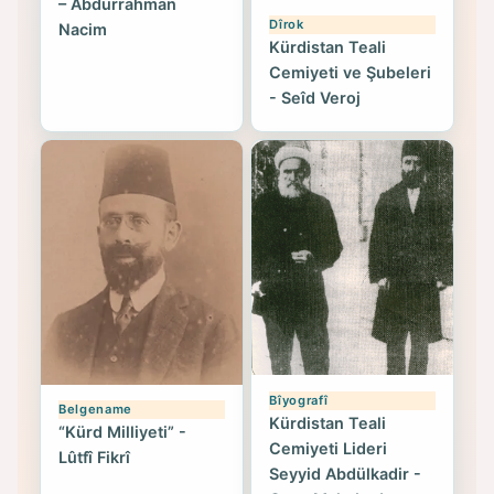
– Abdurrahman
Dîrok
Nacim
Kürdistan Teali
Cemiyeti ve Şubeleri
- Seîd Veroj
Bîyografî
Belgename
Kürdistan Teali
“Kürd Milliyeti” -
Cemiyeti Lideri
Lûtfî Fikrî
Seyyid Abdülkadir -