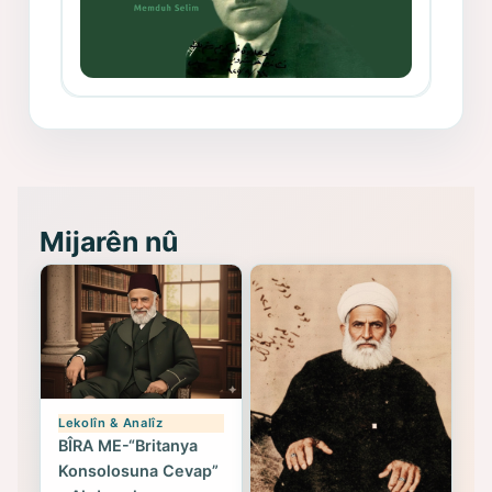
Memduh Selim ve Xoybûn
(Hoybun)’un Kuruluş Çalışmaları- 8
- Seîd Veroj
Mijarên nû
Lekolîn & Analîz
BÎRA ME-“Britanya
Konsolosuna Cevap”