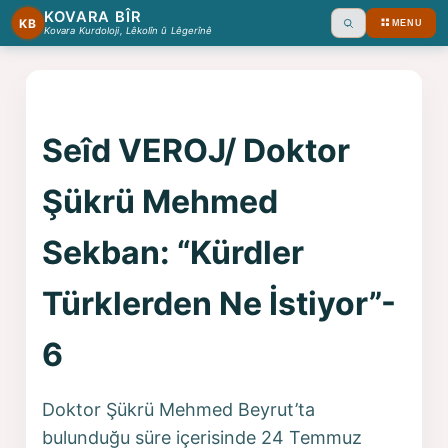
KOVARA BÎR
KB
MENU
Ara
Kovara Kurdoloji, Lêkolîn û Lêgerînê
Seîd VEROJ/ Doktor
Şükrü Mehmed
Sekban: “Kürdler
Türklerden Ne İstiyor”-
6
Doktor Şükrü Mehmed Beyrut’ta
bulunduğu süre içerisinde 24 Temmuz