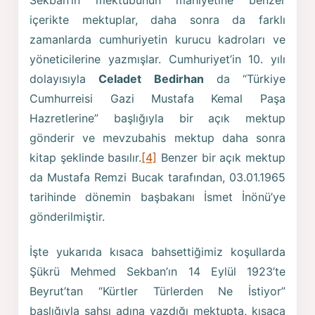
Sekban’ın mektubunun mahiyetine benzer
içerikte mektuplar, daha sonra da farklı
zamanlarda cumhuriyetin kurucu kadroları ve
yöneticilerine yazmışlar. Cumhuriyet’in 10. yılı
dolayısıyla
Celadet Bedirhan
da “Türkiye
Cumhurreisi Gazi Mustafa Kemal Paşa
Hazretlerine” başlığıyla bir açık mektup
gönderir ve mevzubahis mektup daha sonra
kitap şeklinde basılır.
[4]
Benzer bir açık mektup
da Mustafa Remzi Bucak tarafından, 03.01.1965
tarihinde dönemin başbakanı İsmet İnönü’ye
gönderilmiştir.
İşte yukarıda kısaca bahsettiğimiz koşullarda
Şükrü Mehmed Sekban’ın 14 Eylül 1923’te
Beyrut’tan “Kürtler Türlerden Ne İstiyor”
başlığıyla şahsı adına yazdığı mektupta, kısaca