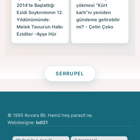
2014’te Başlattığı
çökmesi “Kürt
Ezidi Soykırımının 12.
kartı”nı yeniden
Yıldönümünde:
gündeme getirebilir
Melek Tavus’un Halkı
mi? - Çetin Çeko
Ezidiler -Ayşe Hür
SERRUPEL
© 1995 Kovara Bîr. Hemû heq parastî ne.
Webdesigne:
bdl21