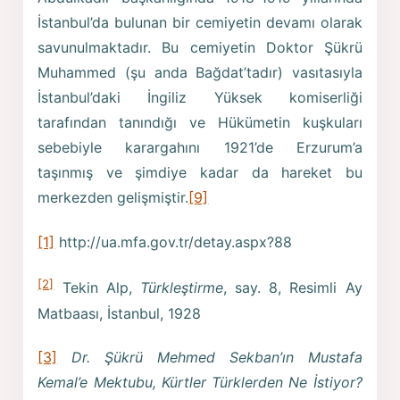
İstanbul’da bulunan bir cemiyetin devamı olarak
savunulmaktadır. Bu cemiyetin Doktor Şükrü
Muhammed (şu anda Bağdat’tadır) vasıtasıyla
İstanbul’daki İngiliz Yüksek komiserliği
tarafından tanındığı ve Hükümetin kuşkuları
sebebiyle karargahını 1921’de Erzurum’a
taşınmış ve şimdiye kadar da hareket bu
merkezden gelişmiştir.
[9]
[1]
http://ua.mfa.gov.tr/detay.aspx?88
[2]
Tekin Alp,
Türkleştirme
, say. 8, Resimli Ay
Matbaası, İstanbul, 1928
[3]
Dr. Şükrü Mehmed Sekban’ın Mustafa
Kemal’e Mektubu, Kürtler Türklerden Ne İstiyor?