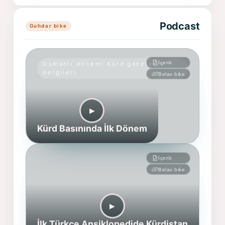
Podcast
Guhdar bike
İçerik
Osmanlı dönemi Kürd gazete ve
dergileri
Belav bike
▶︎
Kürd Basınında İlk Dönem
İçerik
Belav bike
▶︎
İlk Türkçe Ansiklopedide Kürdistan