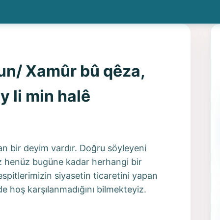
un/ Xamûr bû qêza,
 li min halê
an bir deyim vardır. Doğru söyleyeni
z henüz bugüne kadar herhangi bir
pitlerimizin siyasetin ticaretini yapan
de hoş karşılanmadığını bilmekteyiz.