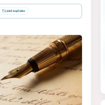
Linkê kopî bike