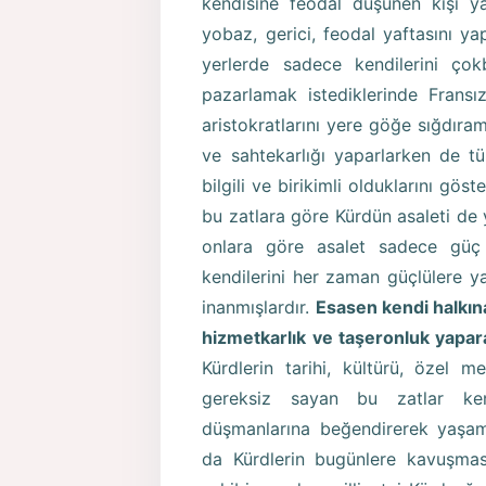
kendisine feodal düşünen kişi yaft
yobaz, gerici, feodal yaftasını yap
yerlerde sadece kendilerini çok
pazarlamak istediklerinde Fransız,
aristokratlarını yere göğe sığdır
ve sahtekarlığı yaparlarken de t
bilgili ve birikimli olduklarını gö
bu zatlara göre Kürdün asaleti de 
onlara göre asalet sadece güç
kendilerini her zaman güçlülere ya
inanmışlardır.
Esasen kendi halkın
hizmetkarlık ve taşeronluk yapar
Kürdlerin tarihi, kültürü, özel m
gereksiz sayan bu zatlar kend
düşmanlarına beğendirerek yaşama
da Kürdlerin bugünlere kavuşmas