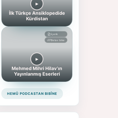
▶︎
İlk Türkçe Ansiklopedide
Kürdistan
İçerik
Belav bike
▶︎
Mehmed Mihri Hilav’ın
Yayınlanmış Eserleri
HEMÛ PODCASTAN BIBÎNE