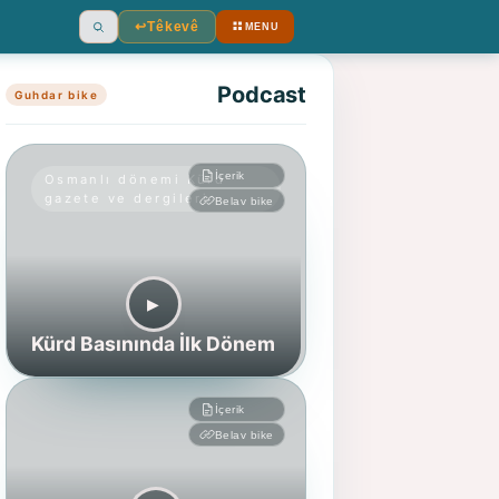
↩︎
Têkevê
MENU
Ara
Podcast
Guhdar bike
İçerik
Osmanlı dönemi Kürd
gazete ve dergileri
Belav bike
▶︎
Kürd Basınında İlk Dönem
İçerik
Belav bike