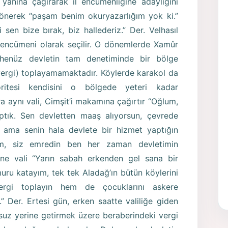
i yanına çağırarak il encümenliğine adaylığını
 dönerek “paşam benim okuryazarlığım yok ki.”
 sen bize bırak, biz hallederiz.” Der. Velhasıl
l encümeni olarak seçilir. O dönemlerde Xamûr
ı henüz devletin tam denetiminde bir bölge
(vergi) toplayamamaktadır. Köylerde karakol da
toritesi kendisini o bölgede yeteri kadar
a aynı vali, Cimşit’i makamına çağırtır “Oğlum,
tık. Sen devletten maaş alıyorsun, çevrede
ama senin hala devlete bir hizmet yaptığın
lim, siz emredin ben her zaman devletimin
ine vali “Yarın sabah erkenden gel sana bir
ru katayım, tek tek Aladağ’ın bütün köylerini
ergi toplayın hem de çocuklarını askere
” Der. Ertesi gün, erken saatte valiliğe giden
rsuz yerine getirmek üzere beraberindeki vergi