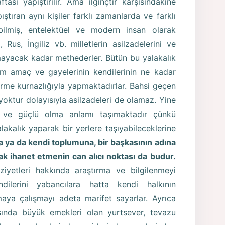
ası yapıştırılır. Ama ilginçtir karşısındakine
ıştıran aynı kişiler farklı zamanlarda ve farklı
bilmiş, entelektüel ve modern insan olarak
 Rus, İngiliz vb. milletlerin asilzadelerini ve
amayacak kadar methederler. Bütün bu yalakalık
üm amaç ve gayelerinin kendilerinin ne kadar
sterme kurnazlığıyla yapmaktadırlar. Bahsi geçen
yoktur dolayısıyla asilzadeleri de olamaz. Yine
 ve güçlü olma anlamı taşımaktadır çünkü
lakalık yaparak bir yerlere taşıyabileceklerine
a ya da kendi toplumuna, bir başkasının adına
ak ihanet etmenin can alıcı noktası da budur.
eziyetleri hakkında araştırma ve bilgilenmeyi
ilerini yabancılara hatta kendi halkının
ya çalışmayı adeta marifet sayarlar. Ayrıca
ında büyük emekleri olan yurtsever, tevazu