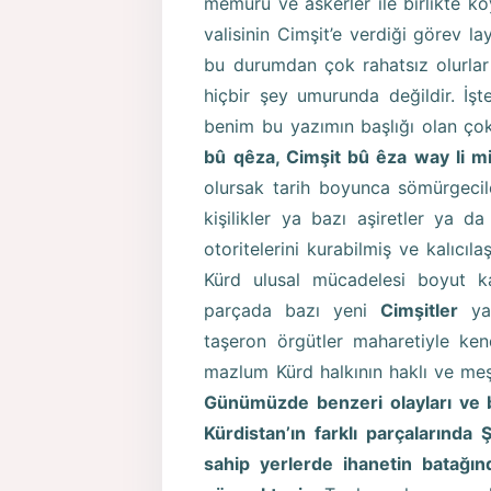
memuru ve askerler ile birlikte kö
valisinin Cimşit’e verdiği görev la
bu durumdan çok rahatsız olurlar 
hiçbir şey umurunda değildir. İşt
benim bu yazımın başlığı olan çok
bû qêza, Cimşit bû êza way li m
olursak tarih boyunca sömürgecile
kişilikler ya bazı aşiretler ya d
otoritelerini kurabilmiş ve kalıcıla
Kürd ulusal mücadelesi boyut k
parçada bazı yeni
Cimşitler
yar
taşeron örgütler maharetiyle kend
mazlum Kürd halkının haklı ve me
Günümüzde benzeri olayları ve bö
Kürdistan’ın farklı parçalarında
sahip yerlerde ihanetin batağ