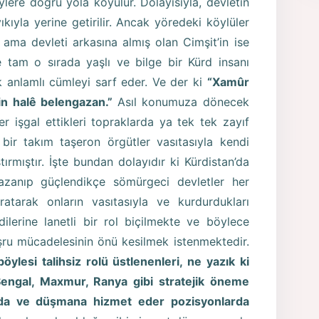
ylere doğru yola koyulur. Dolayısıyla, devletin
yıkıyla yerine getirilir. Ancak yöredeki köylüler
ama devleti arkasına almış olan Cimşit’in ise
e tam o sırada yaşlı ve bilge bir Kürd insanı
 anlamlı cümleyi sarf eder. Ve der ki
“Xamûr
in halê belengazan.”
Asıl konumuza dönecek
r işgal ettikleri topraklarda ya tek tek zayıf
a bir takım taşeron örgütler vasıtasıyla kendi
ştırmıştır. İşte bundan dolayıdır ki Kürdistan’da
azanıp güçlendikçe sömürgeci devletler her
atarak onların vasıtasıyla ve kurdurdukları
ilerine lanetli bir rol biçilmekte ve böylece
şru mücadelesinin önü kesilmek istenmektedir.
ylesi talihsiz rolü üstlenenleri, ne yazık ki
 Şengal, Maxmur, Ranya gibi stratejik öneme
ında ve düşmana hizmet eder pozisyonlarda