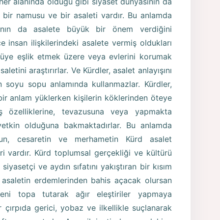
er alanında olduğu gibi siyaset dünyasının da
n bir namusu ve bir asaleti vardır. Bu anlamda
nın da asalete büyük bir önem verdiğini
 insan ilişkilerindeki asalete vermiş oldukları
ürüye eşlik etmek üzere veya evlerini korumak
saletini araştırırlar. Ve Kürdler, asalet anlayışını
nin soyu sopu anlamında kullanmazlar. Kürdler,
r anlam yüklerken kişilerin köklerinden öteye
nış özelliklerine, tevazusuna veya yapmakta
etkin olduğuna bakmaktadırlar. Bu anlamda
uşun, cesaretin ve merhametin Kürd asalet
i vardır. Kürd toplumsal gerçekliği ve kültürü
iyasetçi ve aydın sıfatını yakıştıran bir kısım
a asaletin erdemlerinden bahis açacak olursan
i topa tutarak ağır eleştiriler yapmaya
ir çırpıda gerici, yobaz ve ilkellikle suçlanarak