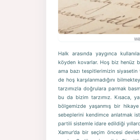
Wê
Halk arasında yaygınca kullanıl
köyden kovarlar. Hoş biz henüz 
ama bazı tespitlerimizin siyasetin
de hoş karşılanmadığını bilmekte
tarzımızla doğrulara parmak basma
bu da bizim tarzımız. Kısaca, ya
bölgemizde yaşanmış bir hikaye 
sebeplerini kendimce anlatmak is
partili sistemle idare edildiği yılla
Xamur’da bir seçim öncesi devlete