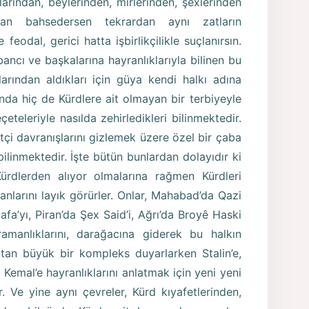
larından, beylerinden, mirlerinden, şexlerinden
an bahsedersen tekrardan aynı zatların
feodal, gerici hatta işbirlikçilikle suçlanırsın.
ancı ve başkalarına hayranlıklarıyla bilinen bu
arından aldıkları için güya kendi halkı adına
ında hiç de Kürdlere ait olmayan bir terbiyeyle
eteleriyle nasılda zehirledikleri bilinmektedir.
tçi davranışlarını gizlemek üzere özel bir çaba
bilinmektedir. İşte bütün bunlardan dolayıdır ki
 Kürdlerden alıyor olmalarına rağmen Kürdleri
larını layık görürler. Onlar, Mahabad’da Qazi
a’yı, Piran’da Şex Said’i, Ağrı’da Broyê Haski
ramanlıklarını, darağacına giderek bu halkın
ktan büyük bir kompleks duyarlarken Stalin’e,
emal’e hayranlıklarını anlatmak için yeni yeni
. Ve yine aynı çevreler, Kürd kıyafetlerinden,