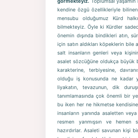
görmekteyiz.
Toplumsal yaşamın h
kendine özgü özellikleriyle biline
mensubu olduğumuz Kürd halkı
bilmekteyiz. Öyle ki Kürdler sadece
önemin dışında bindikleri atın, s
için satın aldıkları köpeklerin bile a
salt insanların genleri veya kişi
asalet sözcüğüne oldukça büyük bi
karakterine, terbiyesine, davra
olduğu iş konusunda ne kadar y
liyakatın, tevazunun, dik dur
tanımlamasında çok önemli bir yer
bu iken her ne hikmetse kendisine s
insanların yanında asaletten vey
resmen yanmışsın ve hemen sen
hazırdırlar. Asaleti savunan kişi b