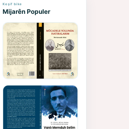
Keşif bike
Mijarên Populer
Gazeteci, Yazar, Hukukçu ve
Siyasetçi Kimliğiyle
Mevlanzade Rıfat - Seîd
Veroj