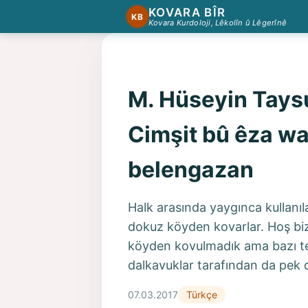
KOVARA BÎR
KB
Kovara Kurdoloji, Lêkolîn û Lêgerînê
M. Hüseyin Tays
Cimşit bû êza way
belengazan
Halk arasında yaygınca kullanıl
dokuz köyden kovarlar. Hoş bi
köyden kovulmadık ama bazı tes
dalkavuklar tarafından da pek 
07.03.2017
Türkçe