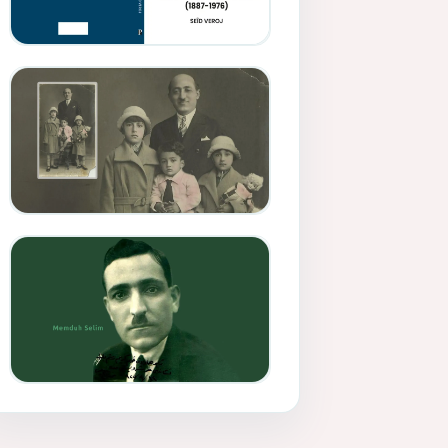
Memduh Selîmê Wanî (1887-
1876)
Mihemed Mîhrî Hîlav ji
afirênerên rewşenbîriya
nûjen e
Memduh Selim ve Xoybûn
(Hoybun)’un Kuruluş