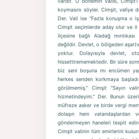
vardır. O dönemin valisi, Cimşit’
koymasını söyler. Cimşit, valiye
Der. Vali ise “Fazla konuşma o işi
Cimşit seçimlerde aday olur ve i
ilçesine bağlı Aladağ mıntıkas
değildir. Devlet, o bölgeden aşar
yoktur. Dolayısıyla devlet, o
hissettirememektedir. Bir süre sonr
biz seni boşuna mı encümen yap
herkes senden korkmaya başladı 
görülmemiş.” Cimşit “Sayın va
hizmetindeyim.” Der. Bunun üzer
müfreze asker ve birde vergi memu
dolaşın hem vatandaşlardan v
göndermeyen haneleri tespit edin.
Cimşit valinin tüm emirlerini kusu