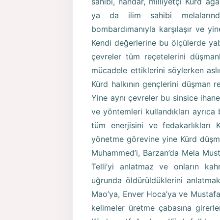
sahibi, nandar, milliyetçi Kürd ağa
ya da ilim sahibi melalarınd
bombardımanıyla karşılaşır ve yine 
Kendi değerlerine bu ölçülerde yab
çevreler tüm reçetelerini düşmanl
mücadele ettiklerini söylerken asl
Kürd halkının gençlerini düşman reç
Yine aynı çevreler bu sinsice ihane
ve yöntemleri kullandıkları ayrıca 
tüm enerjisini ve fedakarlıkları
yönetme görevine yine Kürd düşman
Muhammed’i, Barzan’da Mela Mustaf
Telli’yi anlatmaz ve onların kah
uğrunda öldürüldüklerini anlatma
Mao’ya, Enver Hoca’ya ve Mustafa K
kelimeler üretme çabasına girerler