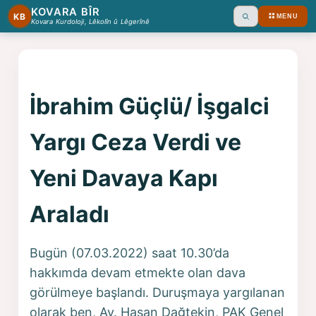
KOVARA BÎR
KB
MENU
Ara
Kovara Kurdoloji, Lêkolîn û Lêgerînê
İbrahim Güçlü/ İşgalci
Yargı Ceza Verdi ve
Yeni Davaya Kapı
Araladı
Bugün (07.03.2022) saat 10.30’da
hakkımda devam etmekte olan dava
görülmeye başlandı. Duruşmaya yargılanan
olarak ben, Av. Hasan Dağtekin, PAK Genel