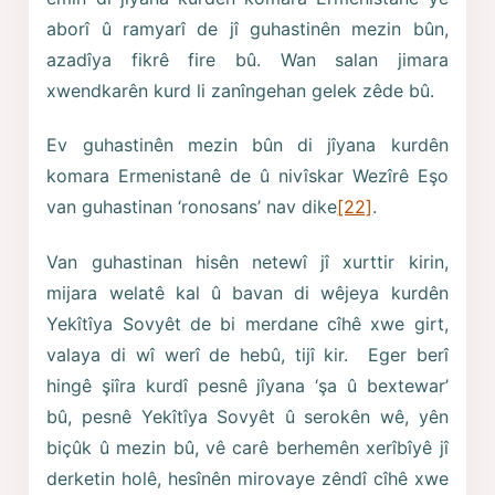
aborî û ramyarî de jî guhastinên mezin bûn,
azadîya fikrê fire bû. Wan salan jimara
xwendkarên kurd li zanîngehan gelek zêde bû.
Ev guhastinên mezin bûn di jîyana kurdên
komara Ermenistanê de û nivîskar Wezîrê Eşo
van guhastinan ‘ronosans’ nav dike
[22]
.
Van guhastinan hisên netewî jî xurttir kirin,
mijara welatê kal û bavan di wêjeya kurdên
Yekîtîya Sovyêt de bi merdane cîhê xwe girt,
valaya di wî werî de hebû, tijî kir. Eger berî
hingê şiîra kurdî pesnê jîyana ‘şa û bextewar’
bû, pesnê Yekîtîya Sovyêt û serokên wê, yên
biçûk û mezin bû, vê carê berhemên xerîbîyê jî
derketin holê, hesînên mirovaye zêndî cîhê xwe