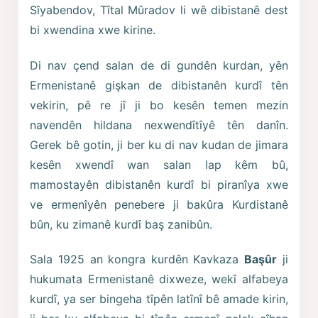
Sîyabendov, Tîtal Mûradov li wê dibistanê dest
bi xwendina xwe kirine.
Di nav çend salan de di gundên kurdan, yên
Ermenistanê gişkan de dibistanên kurdî tên
vekirin, pê re jî ji bo kesên temen mezin
navendên hildana nexwendîtîyê tên danîn.
Gerek bê gotin, ji ber ku di nav kudan de jimara
kesên xwendî wan salan lap kêm bû,
mamostayên dibistanên kurdî bi piranîya xwe
ve ermenîyên penebere ji bakûra Kurdistanê
bûn, ku zimanê kurdî baş zanibûn.
Sala 1925 an kongra kurdên Kavkaza
Başûr
ji
hukumata Ermenistanê dixweze, wekî alfabeya
kurdî, ya ser bingeha tîpên latînî bê amade kirin,