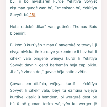
bû, ji bo nivîskarên kurde Yekîtîya Sovyêt
niştiman gundê wan bû, Ermenistan bû, Yekîtîya
Sovyêt bû
[16]
.
Heta radekê dikarî van gotinên Thomas Bois
bipejirînî.
Bi kêm û kurtîyên ziman û naverokê re tevayî, ji
nivşa nivîskarên kurdaye yekemîn re li hev hat li
cîhekî vala bingehê wêjeya kurdî li Yekîtîya
Sovyêt daynin, çend berhemên hêja çap bikin.
Ji alîyê ziman de jî gavne hêja hatin avêtin.
Çawan em dibînin, wêjeya kurdî li Yekîtîya
Sovyêt li cîhekî vala, bêyî tu ezmûna wejeya
kurdîye klasîk û hemdem, bi wergerê dest pê
bû û bê guman tesîra wêjeyên ku werger jê