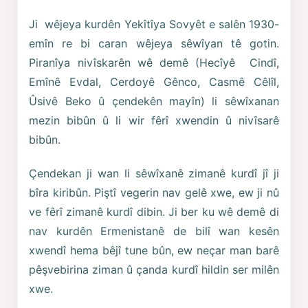
Ji wêjeya kurdên Yekîtîya Sovyêt e salên 1930-
emîn re bi caran wêjeya sêwîyan tê gotin.
Piranîya nivîskarên wê demê (Hecîyê Cindî,
Emînê Evdal, Cerdoyê Gênco, Casmê Cêlîl,
Ûsivê Beko û çendekên mayîn) li sêwîxanan
mezin bibûn û li wir fêrî xwendin û nivîsarê
bibûn.
Çendekan ji wan li sêwîxanê zimanê kurdî jî ji
bîra kiribûn. Piştî vegerin nav gelê xwe, ew ji nû
ve fêrî zimanê kurdî dibin. Ji ber ku wê demê di
nav kurdên Ermenistanê de bilî wan kesên
xwendî hema bêjî tune bûn, ew neçar man barê
pêşvebirina ziman û çanda kurdî hildin ser milên
xwe.