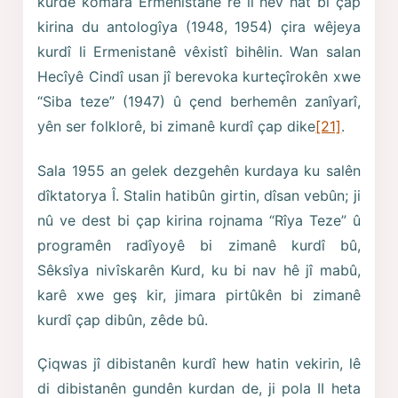
kurde komara Ermenistanê re li hev hat bi çap
kirina du antologîya (1948, 1954) çira wêjeya
kurdî li Ermenistanê vêxistî bihêlin. Wan salan
Hecîyê Cindî usan jî berevoka kurteçîrokên xwe
“Siba teze” (1947) û çend berhemên zanîyarî,
yên ser folklorê, bi zimanê kurdî çap dike
[21]
.
Sala 1955 an gelek dezgehên kurdaya ku salên
dîktatorya Î. Stalin hatibûn girtin, dîsan vebûn; ji
nû ve dest bi çap kirina rojnama “Rîya Teze” û
programên radîyoyê bi zimanê kurdî bû,
Sêksîya nivîskarên Kurd, ku bi nav hê jî mabû,
karê xwe geş kir, jimara pirtûkên bi zimanê
kurdî çap dibûn, zêde bû.
Çiqwas jî dibistanên kurdî hew hatin vekirin, lê
di dibistanên gundên kurdan de, ji pola II heta