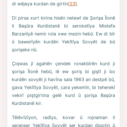
di wêjeya kurdan de girtin
[23]
.
Di pirsa xurt kirina hisên netewî de Şorişa Îlonê
li Başûra Kurdistanê bi seroketîya Mistefa
Barzanîyê nemir rola xwe mezin hebû. Ew di bîr
û bawerîyên kurdên Yekîtîya Sovyêt de bû
şorişeke nû.
Çiqwas jî agahên çendek ronakbîrên kurd ji
şorişa Îlonê hebû, lê ew şoriş bi giştî ji bo
kurdên sovyêt ji havîna sala 1963 an destpê bû,
gava Yekîtîya Sovyêt, cara yekemîn, bi teherekî
vekirî piştgirtina gelê kurd û şorişa Başûra
Kurdistanê kir.
Têlêvîzîyon, radîyo, kovar û rojnaman li
seranser Yekîtîya Sovyêt ser kurdan digotin û