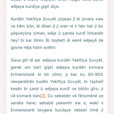
wêjeya kurdîye giştî diçe.
Kurdên Yekîtîya Sovyêt çiqwas jî bi jimara xwe
ve kêm bûn, lê dîsan jî ji wan re li hev hat ji bo
pêşveçûna ziman, wêje û çanda kurdî îmkanên
heyî bi kar bînin. Bi taybetî di werê wêjeyê de
gavne hêja hatin avêtin.
Gava gilî tê ser wêjeya kurdên Yekîtîya Sovyêt,
gerek em berî gişkî wêjeya kurdên komara
Ermenistanê bi bîr bînin, ji ber ku 80-90%
rewşenbîrên kudên Yekîtîya Sovyêt, bi taybetî
kesên bi çand û wêjeya kurdî ve bibûn gîro, ji
vê komarê bûn
[7]
. Du sebebên vê fênomênê ye
sereke hene; sebebê yekemîn ew e, wekî li
Ermenistanê tevgera kurdaye netewî timê jî