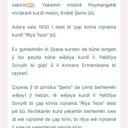
vekirin
[10]
. Yekemîn midûrê Peymangehê
nivîskarê kurdî mezin, Erebê Şemo bû.
Adara sala 1930 î dest bi çap kirina rojnama
kurdî “Rîya Teze” bû.
Ev guhastinên di jîyana kurdan de bûne bingeh
ji bo peyda bûna wêjeya kurdî li Yekîtîya
Sovyêt bi giştî û li komara Ermenistana bi
taybetî.
Çiqwas jî di pirtûka “Şems” de çend berhemên
wêjeyî jî hebûn, lê wêjeya kurdî li Yekîtîya
Sovyêt bi çap kirina rojnama “Rîya Teze” dest
pê bû. Nivîskarên kurd yekemîn berhemên xwe
di wê rojnamê de çap kirin, bi rêya wê rojnamê
ji xwe re xwendevan peyda kirin.