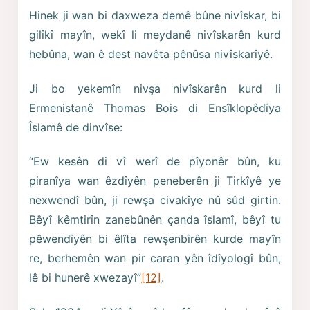
Hinek ji wan bi daxweza demê bûne nivîskar, bi
gilîkî mayîn, wekî li meydanê nivîskarên kurd
hebûna, wan ê dest navêta pênûsa nivîskarîyê.
Ji bo yekemîn nivşa nivîskarên kurd li
Ermenistanê Thomas Bois di Ensîklopêdîya
Îslamê de dinvîse:
“Ew kesên di vî werî de pîyonêr bûn, ku
piranîya wan êzdîyên peneberên ji Tirkîyê ye
nexwendî bûn, ji rewşa civakîye nû sûd girtin.
Bêyî kêmtirîn zanebûnên çanda îslamî, bêyî tu
pêwendîyên bi êlîta rewşenbîrên kurde mayîn
re, berhemên wan pir caran yên îdîyologî bûn,
lê bi hunerê xwezayî”
[12]
.