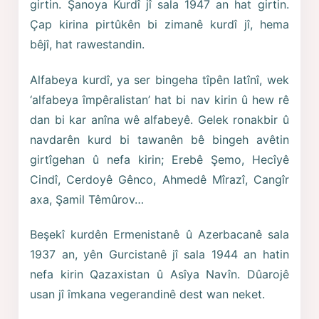
girtin. Şanoya Kurdî jî sala 1947 an hat girtin.
Çap kirina pirtûkên bi zimanê kurdî jî, hema
bêjî, hat rawestandin.
Alfabeya kurdî, ya ser bingeha tîpên latînî, wek
‘alfabeya împêralistan’ hat bi nav kirin û hew rê
dan bi kar anîna wê alfabeyê. Gelek ronakbir û
navdarên kurd bi tawanên bê bingeh avêtin
girtîgehan û nefa kirin; Erebê Şemo, Hecîyê
Cindî, Cerdoyê Gênco, Ahmedê Mîrazî, Cangîr
axa, Şamil Têmûrov…
Beşekî kurdên Ermenistanê û Azerbacanê sala
1937 an, yên Gurcistanê jî sala 1944 an hatin
nefa kirin Qazaxistan û Asîya Navîn. Dûarojê
usan jî îmkana vegerandinê dest wan neket.