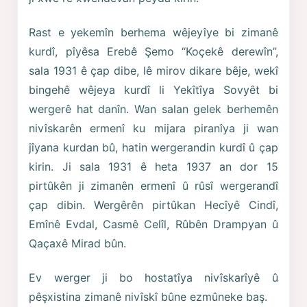
Rast e yekemîn berhema wêjeyîye bi zimanê
kurdî, pîyêsa Erebê Şemo “Koçekê derewîn”,
sala 1931 ê çap dibe, lê mirov dikare bêje, wekî
bingehê wêjeya kurdî li Yekîtîya Sovyêt bi
wergerê hat danîn. Wan salan gelek berhemên
nivîskarên ermenî ku mijara piranîya ji wan
jîyana kurdan bû, hatin wergerandin kurdî û çap
kirin. Ji sala 1931 ê heta 1937 an dor 15
pirtûkên ji zimanên ermenî û rûsî wergerandî
çap dibin. Wergêrên pirtûkan Hecîyê Cindî,
Emînê Evdal, Casmê Celîl, Rûbên Drampyan û
Qaçaxê Mirad bûn.
Ev werger ji bo hostatîya nivîskarîyê û
pêşxistina zimanê nivîskî bûne ezmûneke baş.