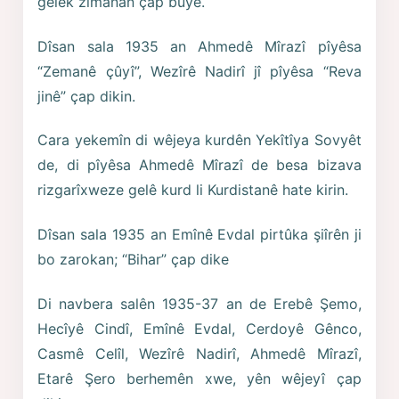
gelek zimanan çap bûye.
Dîsan sala 1935 an Ahmedê Mîrazî pîyêsa
“Zemanê çûyî”, Wezîrê Nadirî jî pîyêsa “Reva
jinê” çap dikin.
Cara yekemîn di wêjeya kurdên Yekîtîya Sovyêt
de, di pîyêsa Ahmedê Mîrazî de besa bizava
rizgarîxweze gelê kurd li Kurdistanê hate kirin.
Dîsan sala 1935 an Emînê Evdal pirtûka şiîrên ji
bo zarokan; “Bihar” çap dike
Di navbera salên 1935-37 an de Erebê Şemo,
Hecîyê Cindî, Emînê Evdal, Cerdoyê Gênco,
Casmê Celîl, Wezîrê Nadirî, Ahmedê Mîrazî,
Etarê Şero berhemên xwe, yên wêjeyî çap