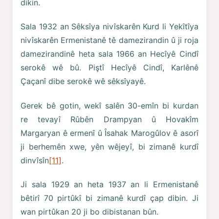
dikin.
Sala 1932 an Sêksîya nivîskarên Kurd li Yekîtîya
nivîskarên Ermenistanê tê damezirandin û ji roja
damezirandinê heta sala 1966 an Hecîyê Cindî
serokê wê bû. Piştî Hecîyê Cindî, Karlênê
Çaçanî dibe serokê wê sêksîyayê.
Gerek bê gotin, wekî salên 30-emîn bi kurdan
re tevayî Rûbên Drampyan û Hovakîm
Margaryan ê ermenî û Îsahak Marogûlov ê asorî
ji berhemên xwe, yên wêjeyî, bi zimanê kurdî
dinvîsîn
[11]
.
Ji sala 1929 an heta 1937 an li Ermenistanê
bêtirî 70 pirtûkî bi zimanê kurdî çap dibin. Ji
wan pirtûkan 20 ji bo dibistanan bûn.