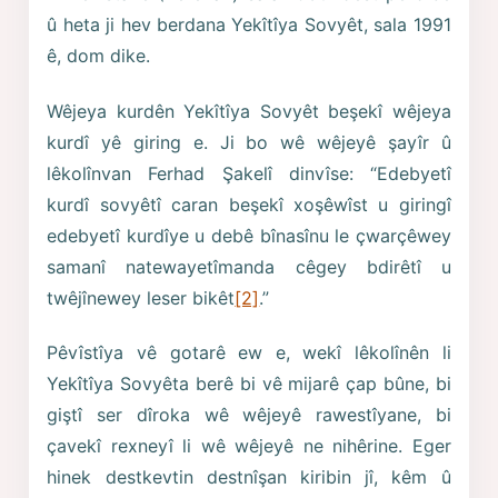
û heta ji hev berdana Yekîtîya Sovyêt, sala 1991
ê, dom dike.
Wêjeya kurdên Yekîtîya Sovyêt beşekî wêjeya
kurdî yê giring e. Ji bo wê wêjeyê şayîr û
lêkolînvan Ferhad Şakelî dinvîse: “Edebyetî
kurdî sovyêtî caran beşekî xoşêwîst u giringî
edebyetî kurdîye u debê bînasînu le çwarçêwey
samanî natewayetîmanda cêgey bdirêtî u
twêjînewey leser bikêt
[2]
.”
Pêvîstîya vê gotarê ew e, wekî lêkolînên li
Yekîtîya Sovyêta berê bi vê mijarê çap bûne, bi
giştî ser dîroka wê wêjeyê rawestîyane, bi
çavekî rexneyî li wê wêjeyê ne nihêrine. Eger
hinek destkevtin destnîşan kiribin jî, kêm û