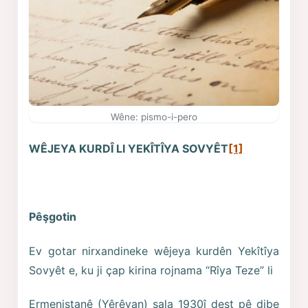
Wêne: pismo-i-pero
WÊJEYA KURDÎ LI YEKÎTÎYA SOVYÊT
[1]
Pêşgotin
Ev gotar nirxandineke wêjeya kurdên Yekîtîya
Sovyêt e, ku ji çap kirina rojnama “Rîya Teze” li
Ermenistanê (Yêrêvan) sala 1930î dest pê dibe