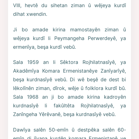
VIII, hevtê du sihetan ziman û wêjeya kurdî
dihat xwendin.
Ji bo amade kirina mamostayên ziman û
wêjeya kurdî li Peymangeha Perwerdeyê, ya
ermenîya, beşa kurdî vebû.
Sala 1959 an li Sêktora Rojhilatnasîyê, ya
Akadêmîya Komara Ermenistanêye Zanîyarîyê,
beşa kurdnasîyê vebû. Di wê beşê de dest bi
lêkolînên ziman, dîrok, wêje û folklora kurdî bû.
Sala 1968 an ji bo amade kirina kadroyên
kurdnasîyê li fakûltêta Rojhilatnasîyê, ya
Zanîngeha Yêrêvanê, beşa kurdnasîyê vebû.
Dawîya salên 50-emîn û destpêka salên 60-
emîn di jîyana kurdên komara Ermenistanê ye