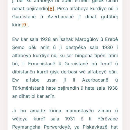
ji ber ku alfabeya bi tîpên ermenî gelek cîhan
nehat pejirandin
[8]
. Pirsa alfabeya kurdîye nû li
Gurcistanê û Azerbacanê jî dihat gotûbêj
kirin
[9]
.
Ew kar sala 1928 an Îsahak Marogûlov û Erebê
Şemo pêk anîn û ji destpêka sala 1930 î
alfabeya kurdîye nû, ku ser bingeha tîpên latînî
bû, li Ermenistanê û Gurcistanê bû fermî û
dibistanên kurdî gişk derbasî wê alfabeyê bûn.
Ew alfabe usan jî li Azerbacanê û
Tûrkmênistanê hate pejirandin û heta sala 1938
an dihat bi kar anîn.
Ji bo amade kirina mamostayên ziman û
wêjeya kurdî sala 1931 ê li Yêrêvanê
Peymangeha Perwerdeyê, ya Pişkavkazê hat