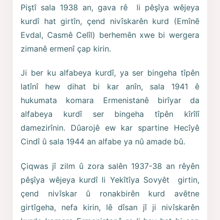
Piştî sala 1938 an, gava rê li pêşîya wêjeya
kurdî hat girtîn, çend nivîskarên kurd (Emînê
Evdal, Casmê Celîl) berhemên xwe bi wergera
zimanê ermenî çap kirin.
Ji ber ku alfabeya kurdî, ya ser bingeha tîpên
latînî hew dihat bi kar anîn, sala 1941 ê
hukumata komara Ermenistanê birîyar da
alfabeya kurdî ser bingeha tîpên kîrîlî
damezirînin. Dûarojê ew kar spartine Hecîyê
Cindî û sala 1944 an alfabe ya nû amade bû.
Çiqwas jî zilm û zora salên 1937-38 an rêyên
pêşîya wêjeya kurdî li Yekîtîya Sovyêt girtin,
çend nivîskar û ronakbirên kurd avêtne
girtîgeha, nefa kirin, lê dîsan jî ji nivîskarên