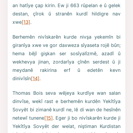
an hatîye çap kirin. Ew ji 663 rûpelan e û gelek
destan, çîrok û stranên kurdî hildigre nav
xwe
[13]
.
Berhemên nivîskarên kurde nivşa yekemîn bi
giranîya xwe ve gor daxweza sîyaseta rojê bûn;
hema bêjî gişkan ser sosîyalîzmê, azadî û
wekhevya jinan, zordarîya çînên serdest û ji
meydanê rakirina erf û edetên kevn
dinivîsîn
[14]
.
Thomas Bois seva wêjeya kurdîye wan salan
dinvîse, wekî rast e berhemên kurdên Yekîtîya
Sovyêt bi zimanê kurdî ne, lê di wan de hesînên
netewî tunene
[15]
. Eger ji bo nivîskarên kurde ji
Yekîtîya Sovyêt der welat, niştiman Kurdistan