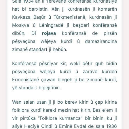
Sala 1934 an li Yêrêvanê konfêransa kurdnasîyê
hat bi darxistin. Xên ji kurdnasên ji komarên
Kavkaza Başûr û Tûrkmenîstanê, kurdnasên ji
Moskva û Lênîngradê jî beşdarî konfêransê
dibûn. Di
rojava
konfêransê de pirsên
pêşveçûna wêjeya kurdî û damezirandina
zimanê standart jî hebûn.
Konfêransê pêşnîyar kir, wekî bêtir guh bidin
pêşveçûna wêjeya kurdî û zaravê kurdên
Ermenistanê çawan bingeh ji bo zimanê kurdî,
yê standart bipejirînin.
Wan salan usan jî ji bo berev kirin û çap kirina
folklora kurdî karekî mezin hat kirin. Bes e em li
vir pirtûka “Folklora kurmanca” bîr bînin, ku ji
alîyê Hecîyê Cindî û Emînê Evdal de sala 1936