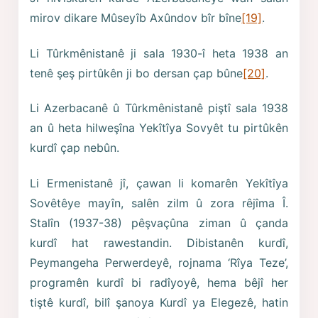
mirov dikare Mûseyîb Axûndov bîr bîne
[19]
.
Li Tûrkmênistanê ji sala 1930-î heta 1938 an
tenê şeş pirtûkên ji bo dersan çap bûne
[20]
.
Li Azerbacanê û Tûrkmênistanê piştî sala 1938
an û heta hilweşîna Yekîtîya Sovyêt tu pirtûkên
kurdî çap nebûn.
Li Ermenistanê jî, çawan li komarên Yekîtîya
Sovêtêye mayîn, salên zilm û zora rêjîma Î.
Stalîn (1937-38) pêşvaçûna ziman û çanda
kurdî hat rawestandin. Dibistanên kurdî,
Peymangeha Perwerdeyê, rojnama ‘Rîya Teze’,
programên kurdî bi radîyoyê, hema bêjî her
tiştê kurdî, bilî şanoya Kurdî ya Elegezê, hatin