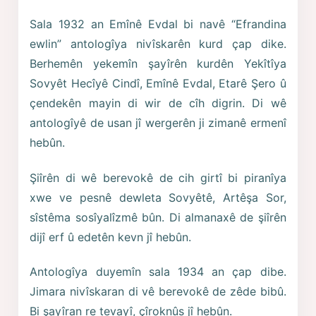
Sala 1932 an Emînê Evdal bi navê “Efrandina
ewlin” antologîya nivîskarên kurd çap dike.
Berhemên yekemîn şayîrên kurdên Yekîtîya
Sovyêt Hecîyê Cindî, Emînê Evdal, Etarê Şero û
çendekên mayin di wir de cîh digrin. Di wê
antologîyê de usan jî wergerên ji zimanê ermenî
hebûn.
Şiîrên di wê berevokê de cih girtî bi piranîya
xwe ve pesnê dewleta Sovyêtê, Artêşa Sor,
sîstêma sosîyalîzmê bûn. Di almanaxê de şiîrên
dijî erf û edetên kevn jî hebûn.
Antologîya duyemîn sala 1934 an çap dibe.
Jimara nivîskaran di vê berevokê de zêde bibû.
Bi şayîran re tevayî, çîroknûs jî hebûn.