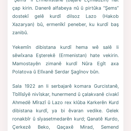
çap kirin. Danerê alfabeya nû û pirtûka “Şems”
dostekî gelê kurdî dilsoz Lazo (Hakob
Xazaryan) bû, ermenîkî peneber, ku kurdî baş
zanibû.
Yekemîn dibistana kurdî hema wê salê li
sêwîxana Eşterekê (Ermenistan) hate vekirin.
Mamostayên zimanê kurdî Nûra Egît axa
Polatova û Elîxanê Serdar Şagînov bûn.
Sala 1922 an li serbajarê komara Gurcistanê,
Tbîlîsîyê nivîskar, hunermend û çalakvanê civakî
Ahmedê Mîrazî û Lazo rex klûba Karkerên Kurd
dibistana kurdî, ya bi êvaran vedike. Gelek
ronakbîr û sîyasetmedarên kurd; Qanatê Kurdo,
Çerkezê Beko, Qaçaxê Mirad, Semend