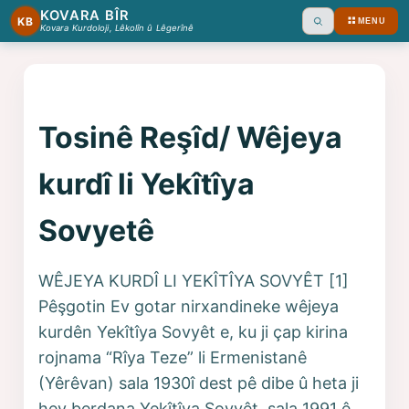
KOVARA BÎR
KB
MENU
Ara
Kovara Kurdoloji, Lêkolîn û Lêgerînê
Tosinê Reşîd/ Wêjeya
kurdî li Yekîtîya
Sovyetê
WÊJEYA KURDÎ LI YEKÎTÎYA SOVYÊT [1]
Pêşgotin Ev gotar nirxandineke wêjeya
kurdên Yekîtîya Sovyêt e, ku ji çap kirina
rojnama “Rîya Teze” li Ermenistanê
(Yêrêvan) sala 1930î dest pê dibe û heta ji
hev berdana Yekîtîya Sovyêt, sala 1991 ê,