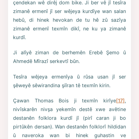
çendekan wê dirêj dom bike. Ji ber vê jî tesîra
zimanê ermenî jî ser wêjeya kurdîye wan salan
hebû, di hinek hevokan de tu hê zû sazîya
zimanê ermenî texmîn dikî, ne ku ya zimanê
kurdî.
Ji alîyê ziman de berhemên Erebê Şemo û
Ahmedê Mîrazî serkevtî bûn.
Tesîra wêjeya ermenîya û rûsa usan jî ser
şêweyê sêwirandina şiîran tê texmîn kirin.
Çawan Thomas Bois ji texmîn kirîye
[17]
,
nivîskarên nivşa yekemîn destê xwe avêtine
destanên folklora kurdî jî (pirî caran ji bo
pirtûkên dersan). Wan destanên folklorî hildidan
û naveroka wan bi hinek guhastin ve