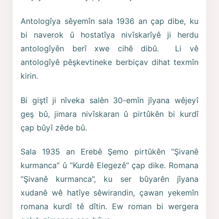
Antologîya sêyemîn sala 1936 an çap dibe, ku
bi naverok û hostatîya nivîskarîyê ji herdu
antologîyên berî xwe cihê dibû. Li vê
antologîyê pêşkevtineke berbiçav dihat texmîn
kirin.
Bi giştî ji nîveka salên 30-emîn jîyana wêjeyî
geş bû, jimara nivîskaran û pirtûkên bi kurdî
çap bûyî zêde bû.
Sala 1935 an Erebê Şemo pirtûkên “Şivanê
kurmanca” û “Kurdê Elegezê” çap dike. Romana
“Şivanê kurmanca”, ku ser bûyarên jîyana
xudanê wê hatîye sêwirandin, çawan yekemîn
romana kurdî tê dîtin. Ew roman bi wergera