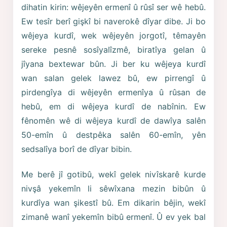
dihatin kirin: wêjeyên ermenî û rûsî ser wê hebû.
Ew tesîr berî gişkî bi naverokê dîyar dibe. Ji bo
wêjeya kurdî, wek wêjeyên jorgotî, têmayên
sereke pesnê sosîyalîzmê, biratîya gelan û
jîyana bextewar bûn. Ji ber ku wêjeya kurdî
wan salan gelek lawez bû, ew pirrengî û
pirdengîya di wêjeyên ermenîya û rûsan de
hebû, em di wêjeya kurdî de nabînin. Ew
fênomên wê di wêjeya kurdî de dawîya salên
50-emîn û destpêka salên 60-emîn, yên
sedsalîya borî de dîyar bibin.
Me berê jî gotibû, wekî gelek nivîskarê kurde
nivşâ yekemîn li sêwîxana mezin bibûn û
kurdîya wan şikestî bû. Em dikarin bêjin, wekî
zimanê wanî yekemîn bibû ermenî. Û ev yek bal