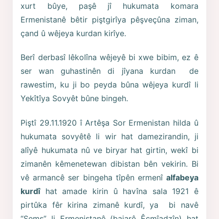
xurt bûye, paşê jî hukumata komara
Ermenistanê bêtir piştgirîya pêşveçûna ziman,
çand û wêjeya kurdan kirîye.
Berî derbasî lêkolîna wêjeyê bi xwe bibim, ez ê
ser wan guhastinên di jîyana kurdan de
rawestim, ku ji bo peyda bûna wêjeya kurdî li
Yekîtîya Sovyêt bûne bingeh.
Piştî 29.11.1920 î Artêşa Sor Ermenistan hilda û
hukumata sovyêtê li wir hat damezirandin, ji
alîyê hukumata nû ve biryar hat girtin, wekî bi
zimanên kêmenetewan dibistan bên vekirin. Bi
vê armancê ser bingeha tîpên ermenî
alfabeya
kurdî
hat amade kirin û havîna sala 1921 ê
pirtûka fêr kirina zimanê kurdî, ya bi navê
“Şems” li Ermenistanê (bajarê Êçmîadzîn) hat