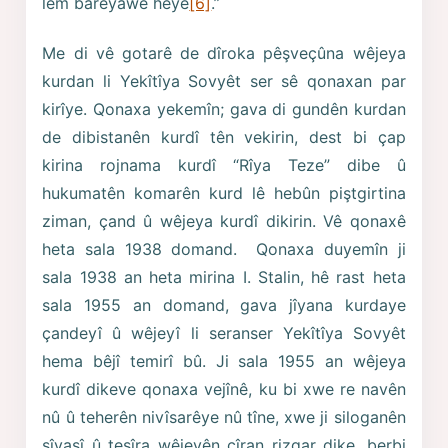
lem bareyawe heye
[6]
.”
Me di vê gotarê de dîroka pêşveçûna wêjeya
kurdan li Yekîtîya Sovyêt ser sê qonaxan par
kirîye. Qonaxa yekemîn; gava di gundên kurdan
de dibistanên kurdî tên vekirin, dest bi çap
kirina rojnama kurdî “Rîya Teze” dibe û
hukumatên komarên kurd lê hebûn piştgirtina
ziman, çand û wêjeya kurdî dikirin. Vê qonaxê
heta sala 1938 domand. Qonaxa duyemîn ji
sala 1938 an heta mirina I. Stalin, hê rast heta
sala 1955 an domand, gava jîyana kurdaye
çandeyî û wêjeyî li seranser Yekîtîya Sovyêt
hema bêjî temirî bû. Ji sala 1955 an wêjeya
kurdî dikeve qonaxa vejînê, ku bi xwe re navên
nû û teherên nivîsarêye nû tîne, xwe ji siloganên
sîyasî û tesîra wêjeyên cîran rizgar dike, berbi