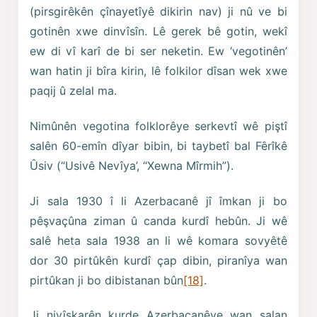
(pirsgirêkên çînayetîyê dikirin nav) ji nû ve bi
gotinên xwe dinvîsîn. Lê gerek bê gotin, wekî
ew di vî karî de bi ser neketin. Ew ‘vegotinên’
wan hatin ji bîra kirin, lê folkilor dîsan wek xwe
paqij û zelal ma.
Nimûnên vegotina folklorêye serkevtî wê piştî
salên 60-emîn dîyar bibin, bi taybetî bal Fêrîkê
Ûsiv (“Usivê Nevîya’, “Xewna Mîrmih”).
Ji sala 1930 î li Azerbacanê jî îmkan ji bo
pêşvaçûna ziman û canda kurdî hebûn. Ji wê
salê heta sala 1938 an li wê komara sovyêtê
dor 30 pirtûkên kurdî çap dibin, piranîya wan
pirtûkan ji bo dibistanan bûn
[18]
.
Ji nivîskarên kurde Azerbacanêye wan salan