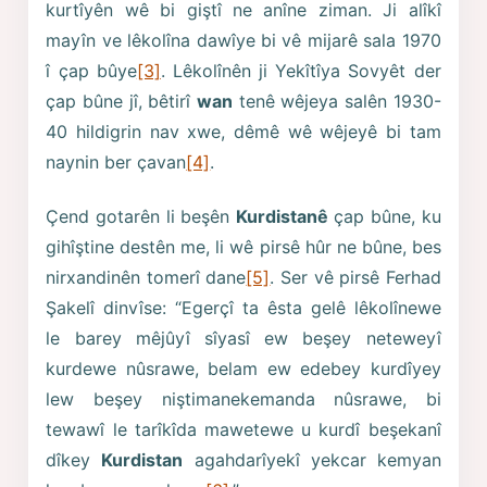
kurtîyên wê bi giştî ne anîne ziman. Ji alîkî
mayîn ve lêkolîna dawîye bi vê mijarê sala 1970
î çap bûye
[3]
. Lêkolînên ji Yekîtîya Sovyêt der
çap bûne jî, bêtirî
wan
tenê wêjeya salên 1930-
40 hildigrin nav xwe, dêmê wê wêjeyê bi tam
naynin ber çavan
[4]
.
Çend gotarên li beşên
Kurdistanê
çap bûne, ku
gihîştine destên me, li wê pirsê hûr ne bûne, bes
nirxandinên tomerî dane
[5]
. Ser vê pirsê Ferhad
Şakelî dinvîse: “Egerçî ta êsta gelê lêkolînewe
le barey mêjûyî sîyasî ew beşey neteweyî
kurdewe nûsrawe, belam ew edebey kurdîyey
lew beşey niştimanekemanda nûsrawe, bi
tewawî le tarîkîda mawetewe u kurdî beşekanî
dîkey
Kurdistan
agahdarîyekî yekcar kemyan