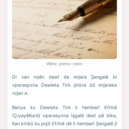
Wêne: pismo-i-pero
Di van rojên dawî de mijara Şengalê bi
operasyona Dewleta Tirk jinûve bû mijareke
rojan e.
Beriya ku Dewleta Tirk li hemberî Efrînê
(ÇiyayêKurd) operasyona îşgalê dest pê bike,
îlan kiribû ku piştî Efrînê dê li hemberî Şengalê jî