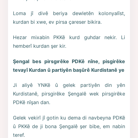
Loma jî divê beriya dewletên kolonyalîst,
kurdan bi xwe, ev pirsa çareser bikira.
Hezar mixabin PKKê kurd guhdar nekir. Li
hemberî kurdan şer kir.
Şengal bes pirsgırêke PDKê nîne, pisgirêke
tevayî Kurdan û partiyên başûrê Kurdistanê ye
Ji aliyê YNKê û gelek partiyên din yên
Kurdistanê, pirsgirêke Şengalê wek pirsgirêke
PDKê nîşan dan.
Gelek vekirî jî gotin ku dema di navbeyna PDKê
û PKKê de ji bona Şengalê şer bibe, em nabin
teref.