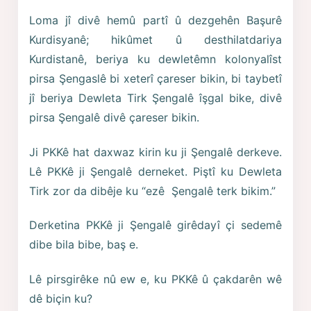
Loma jî divê hemû partî û dezgehên Başurê
Kurdisyanê; hikûmet û desthilatdariya
Kurdistanê, beriya ku dewletêmn kolonyalîst
pirsa Şengaslê bi xeterî çareser bikin, bi taybetî
jî beriya Dewleta Tirk Şengalê îşgal bike, divê
pirsa Şengalê divê çareser bikin.
Ji PKKê hat daxwaz kirin ku ji Şengalê derkeve.
Lê PKKê ji Şengalê derneket. Piştî ku Dewleta
Tirk zor da dibêje ku “ezê Şengalê terk bikim.”
Derketina PKKê ji Şengalê girêdayî çi sedemê
dibe bila bibe, baş e.
Lê pirsgirêke nû ew e, ku PKKê û çakdarên wê
dê biçin ku?