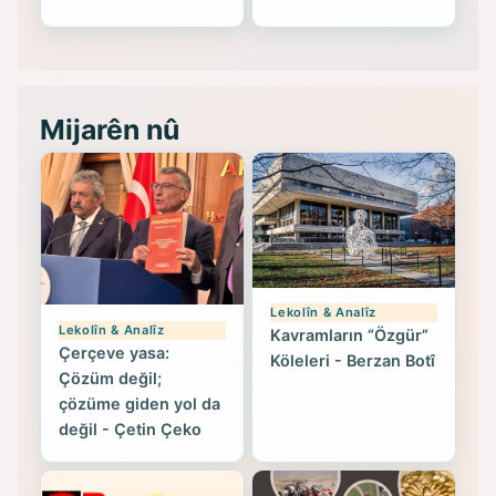
Mijarên nû
Lekolîn & Analîz
Lekolîn & Analîz
Kavramların “Özgür”
Çerçeve yasa:
Köleleri - Berzan Botî
Çözüm değil;
çözüme giden yol da
değil - Çetin Çeko