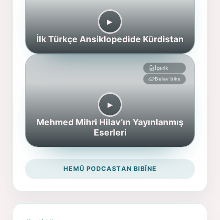
▶︎
İlk Türkçe Ansiklopedide Kürdistan
İçerik
Belav bike
▶︎
Mehmed Mihri Hilav’ın Yayınlanmış
Eserleri
HEMÛ PODCASTAN BIBÎNE