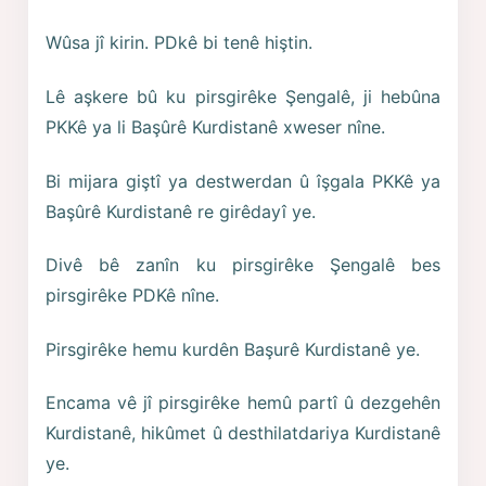
Wûsa jî kirin. PDkê bi tenê hiştin.
Lê aşkere bû ku pirsgirêke Şengalê, ji hebûna
PKKê ya li Başûrê Kurdistanê xweser nîne.
Bi mijara giştî ya destwerdan û îşgala PKKê ya
Başûrê Kurdistanê re girêdayî ye.
Divê bê zanîn ku pirsgirêke Şengalê bes
pirsgirêke PDKê nîne.
Pirsgirêke hemu kurdên Başurê Kurdistanê ye.
Encama vê jî pirsgirêke hemû partî û dezgehên
Kurdistanê, hikûmet û desthilatdariya Kurdistanê
ye.