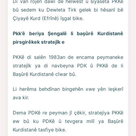
Di van rojên dawî de helwest û siyaseta PKKê
bû sedem ku Dewleta Tirk gelek bi hêsanî bê
Çiyayê Kurd (Efrînê) îşgal bike.
Pkk’ê beriya Şengalê li başûrê Kurdistanê
pirsgirêkek stratejîk e
PKKê di salên 1983an de encama peymaneke
stratejîk ya di navbeyna PDK û PKKê de li
Başûrê Kurdistanê cîwar bû.
Li herêma behdînan bingehên xwe yên leşkerî
ava kir.
Dema PDKê re peyman jî çêkir, stratejiya PKKê
ew bû ku PDKê û tevgera milî ya Başûrê
Kurdistanê tasfiye bike.