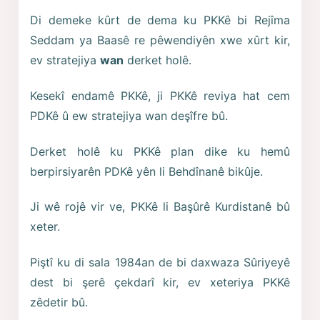
Di demeke kûrt de dema ku PKKê bi Rejîma
Seddam ya Baasê re pêwendiyên xwe xûrt kir,
ev stratejiya
wan
derket holê.
Kesekî endamê PKKê, ji PKKê reviya hat cem
PDKê û ew stratejiya wan deşîfre bû.
Derket holê ku PKKê plan dike ku hemû
berpirsiyarên PDKê yên li Behdînanê bikûje.
Ji wê rojê vir ve, PKKê li Başûrê Kurdistanê bû
xeter.
Piştî ku di sala 1984an de bi daxwaza Sûriyeyê
dest bi şerê çekdarî kir, ev xeteriya PKKê
zêdetir bû.