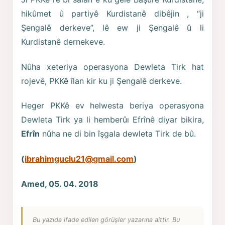
hikûmet û partiyê Kurdistanê dibêjin , “ji
Şengalê derkeve”, lê ew ji Şengalê û li
Kurdistanê dernekeve.
Nûha xeteriya operasyona Dewleta Tirk hat
rojevê, PKKê îlan kir ku ji Şengalê derkeve.
Heger PKKê ev helwesta beriya operasyona
Dewleta Tirk ya li hemberûı Efrînê diyar bikira,
Efrîn
nûha ne di bin îşgala dewleta Tirk de bû.
(
ibrahimguclu21@gmail.com
)
Amed, 05. 04. 2018
Bu yazıda ifade edilen görüşler yazarına aittir. Bu