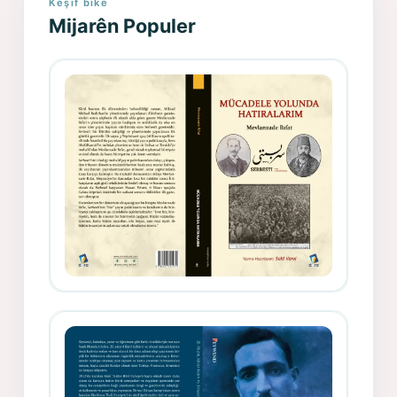
Keşif bike
Mijarên Populer
Gazeteci, Yazar, Hukukçu ve
Siyasetçi Kimliğiyle Mevlanzade
Rıfat - Seîd Veroj