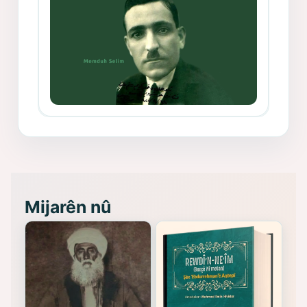
Memduh Selim ve Xoybûn
(Hoybun)’un Kuruluş Çalışmaları- 8
- Seîd Veroj
Mijarên nû