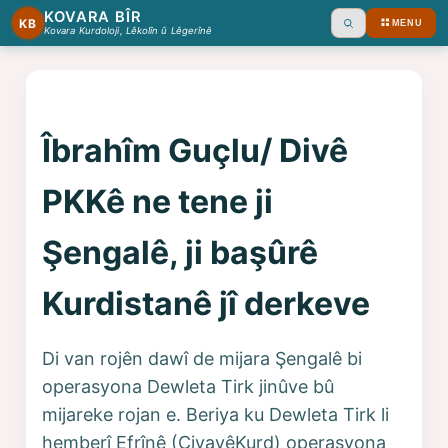
KOVARA BÎR
KB
MENU
Ara
Kovara Kurdoloji, Lêkolîn û Lêgerînê
Îbrahîm Guçlu/ Divê
PKKê ne tene ji
Şengalê, ji başûrê
Kurdistanê jî derkeve
Di van rojên dawî de mijara Şengalê bi
operasyona Dewleta Tirk jinûve bû
mijareke rojan e. Beriya ku Dewleta Tirk li
hemberî Efrînê (ÇiyayêKurd) operasyona