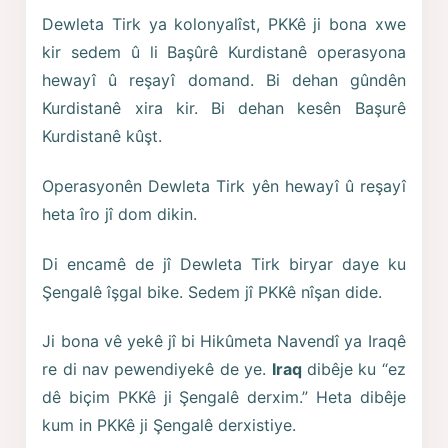
Dewleta Tirk ya kolonyalîst, PKKê ji bona xwe
kir sedem û li Başûrê Kurdistanê operasyona
hewayî û reşayî domand. Bi dehan gûndên
Kurdistanê xira kir. Bi dehan kesên Başurê
Kurdistanê kûşt.
Operasyonên Dewleta Tirk yên hewayî û reşayî
heta îro jî dom dikin.
Di encamê de jî Dewleta Tirk biryar daye ku
Şengalê îşgal bike. Sedem jî PKKê nîşan dide.
Ji bona vê yekê jî bi Hikûmeta Navendî ya Iraqê
re di nav pewendiyekê de ye.
Iraq
dibêje ku “ez
dê biçim PKKê ji Şengalê derxim.” Heta dibêje
kum in PKKê ji Şengalê derxistiye.