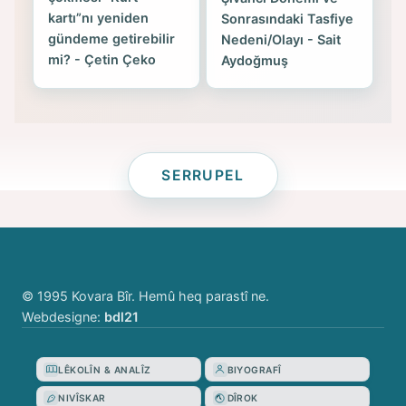
kartı”nı yeniden
Sonrasındaki Tasfiye
gündeme getirebilir
Nedeni/Olayı - Sait
mi? - Çetin Çeko
Aydoğmuş
SERRUPEL
© 1995 Kovara Bîr. Hemû heq parastî ne.
Webdesigne:
bdl21
LÊKOLÎN & ANALÎZ
BIYOGRAFÎ
NIVÎSKAR
DÎROK