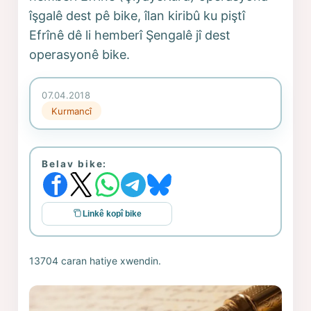
îşgalê dest pê bike, îlan kiribû ku piştî
Efrînê dê li hemberî Şengalê jî dest
operasyonê bike.
07.04.2018
Kurmancî
Belav bike:
Linkê kopî bike
13704 caran hatiye xwendin.