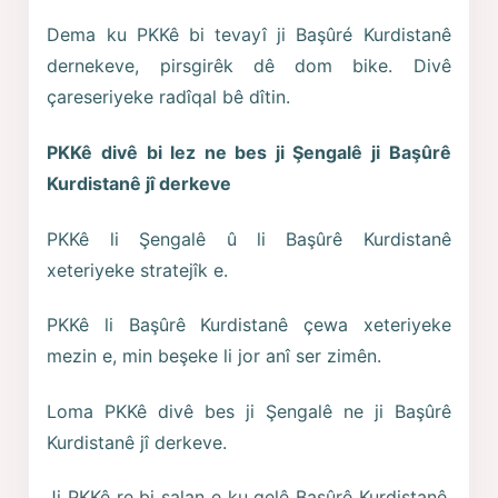
Dema ku PKKê bi tevayî ji Başûré Kurdistanê
dernekeve, pirsgirêk dê dom bike. Divê
çareseriyeke radîqal bê dîtin.
PKKê divê bi lez ne bes ji Şengalê ji Başûrê
Kurdistanê jî derkeve
PKKê li Şengalê û li Başûrê Kurdistanê
xeteriyeke stratejîk e.
PKKê li Başûrê Kurdistanê çewa xeteriyeke
mezin e, min beşeke li jor anî ser zimên.
Loma PKKê divê bes ji Şengalê ne ji Başûrê
Kurdistanê jî derkeve.
Ji PKKê re bi salan e ku gelê Başûrê Kurdistanê,