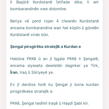
li Başûrê Kurdistanê îstifade dike, li wir
bombarandinên xwe didomîne.
Beriya vê çend rojan 4 cîwanên Kurdistanê
encama bombarandina wan hat kûştin û gûndên
Kurdistanê xirab bûn.
Şengal pirsgirêka stratejîk a Kurdan e
Hebûna PKKê û an jî îşgala PKKê li Şengalê,
encama siyaseta dewletên dagirker ya Tirk,
Îran
, Iraq û Sûriyeyê ye.
Ev jî derdixe holê ku Şengal ji bona kurdan
pirsgirêkeke stratejîk e.
PKKê, Şengal teslîmî Iraqê û Haşdî Şabî kir.