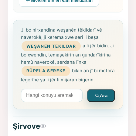
Nivîsên din ên van nivîskaran
Ji bo nirxandina weşanên têkildarî vê
naverokê, ji kerema xwe serî li beşa
a li jêr bidin. Ji
WEŞANÊN TÊKILDAR
bo xwendin, temaşekirin an guhdarîkirina
hemû naverokê, serdana lînka
bikin an jî bi motora
RÛPELA SEREKE
lêgerînê ya li jêr li mijaran bigerin.
Arama yapın
Ara
Şirvove
(0)