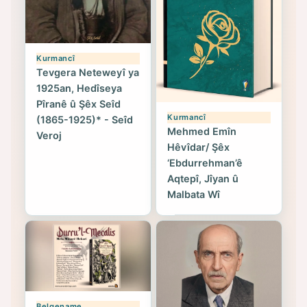
Kurmancî
Tevgera Neteweyî ya
1925an, Hedîseya
Pîranê û Şêx Seîd
Kurmancî
(1865-1925)* - Seîd
Mehmed Emîn
Veroj
Hêvîdar/ Şêx
‘Ebdurrehman’ê
Aqtepî, Jîyan û
Malbata Wî
Belgename