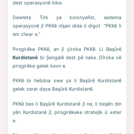
dest operasyonê bike.
Dewleta Tirk ya kolonyalîst, sedema
operasyonê jî PKKê nîşan dida û digot “PKKê li
wir cîwar e.”
Pirsgirêke PKKê, an jî çîroka PKKê: Li Başûrê
Kurdistanê
bi Şengalê dest pê nake. Dîroka vê
pirsgirêke gelek kevn e.
PKKê bi hebûna xwe ya li Başûrê Kurdistanê
gelek zerar daye Başûrê Kurdistanê.
PKKê bes li Başûrê Kurdistanê jî ne, li beşên din
yên Kurdistanê jî, pirsgirêkeke stratejîk û xeter
e.