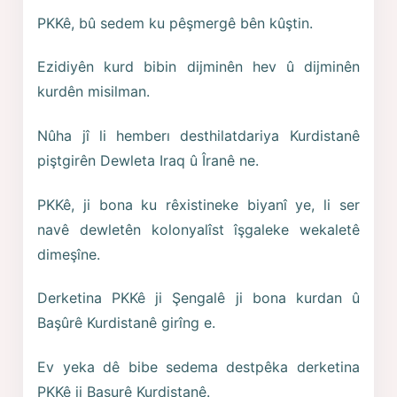
PKKê, bû sedem ku pêşmergê bên kûştin.
Ezidiyên kurd bibin dijminên hev û dijminên
kurdên misilman.
Nûha jî li hemberı desthilatdariya Kurdistanê
piştgirên Dewleta Iraq û Îranê ne.
PKKê, ji bona ku rêxistineke biyanî ye, li ser
navê dewletên kolonyalîst îşgaleke wekaletê
dimeşîne.
Derketina PKKê ji Şengalê ji bona kurdan û
Başûrê Kurdistanê girîng e.
Ev yeka dê bibe sedema destpêka derketina
PKKê ji Başurê Kurdistanê.