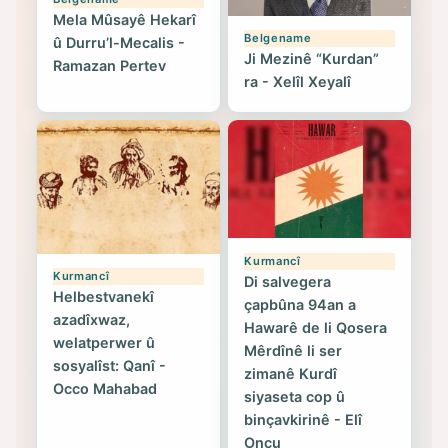
Mela Mûsayê Hekarî
Belgename
û Durru’l-Mecalis -
Ji Mezinê “Kurdan”
Ramazan Pertev
ra - Xelîl Xeyalî
Kurmancî
Kurmancî
Di salvegera
Helbestvanekî
çapbûna 94an a
azadîxwaz,
Hawarê de li Qosera
welatperwer û
Mêrdînê li ser
sosyalîst: Qanî -
zimanê Kurdî
Occo Mahabad
siyaseta cop û
binçavkirinê - Elî
Oncu