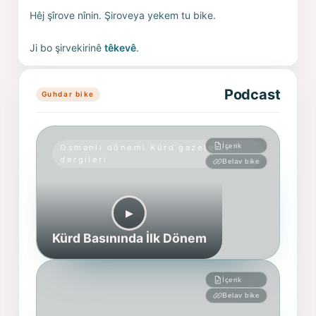
Hêj şîrove nînin. Şiroveya yekem tu bike.
Ji bo şirvekirinê
têkevê
.
Podcast
Guhdar bike
İçerik
Osmanlı dönemi Kürd gazete ve
dergileri
Belav bike
▶︎
Kürd Basınında İlk Dönem
İçerik
Belav bike