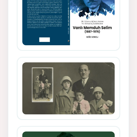
Memduh Selîmê Wanî (1887-1876)
Mihemed Mîhrî Hîlav ji afirênerên
rewşenbîriya nûjen e