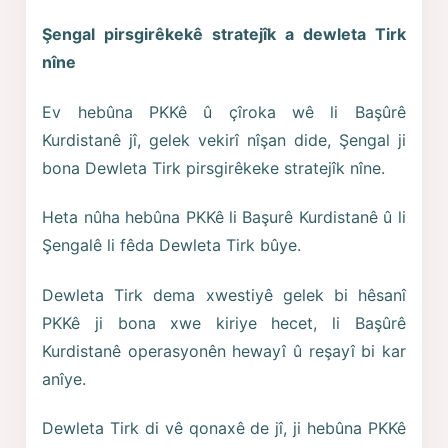
Şengal pirsgirêkekê stratejîk a dewleta Tirk
nîne
Ev hebûna PKKê û çîroka wê li Başûrê
Kurdistanê jî, gelek vekirî nîşan dide, Şengal ji
bona Dewleta Tirk pirsgirêkeke stratejîk nîne.
Heta nûha hebûna PKKê li Başurê Kurdistanê û li
Şengalê li fêda Dewleta Tirk bûye.
Dewleta Tirk dema xwestiyê gelek bi hêsanî
PKKê ji bona xwe kiriye hecet, li Başûrê
Kurdistanê operasyonên hewayî û reşayî bi kar
anîye.
Dewleta Tirk di vê qonaxê de jî, ji hebûna PKKê