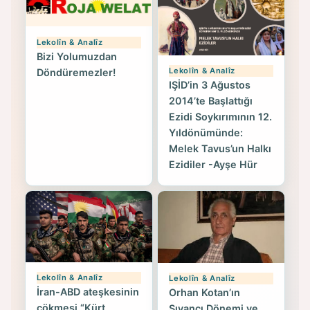
Lekolîn & Analîz
Bizi Yolumuzdan
Lekolîn & Analîz
Döndüremezler!
IŞİD’in 3 Ağustos
2014’te Başlattığı
Ezidi Soykırımının 12.
Yıldönümünde:
Melek Tavus’un Halkı
Ezidiler -Ayşe Hür
Lekolîn & Analîz
Lekolîn & Analîz
İran-ABD ateşkesinin
Orhan Kotan’ın
çökmesi “Kürt
Şıvancı Dönemi ve