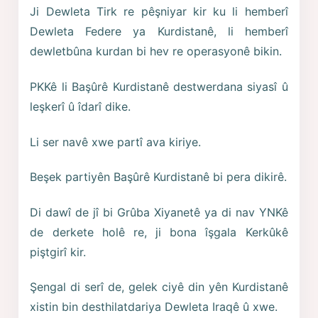
Ji Dewleta Tirk re pêşniyar kir ku li hemberî
Dewleta Federe ya Kurdistanê, li hemberî
dewletbûna kurdan bi hev re operasyonê bikin.
PKKê li Başûrê Kurdistanê destwerdana siyasî û
leşkerî û îdarî dike.
Li ser navê xwe partî ava kiriye.
Beşek partiyên Başûrê Kurdistanê bi pera dikirê.
Di dawî de jî bi Grûba Xiyanetê ya di nav YNKê
de derkete holê re, ji bona îşgala Kerkûkê
piştgirî kir.
Şengal di serî de, gelek ciyê din yên Kurdistanê
xistin bin desthilatdariya Dewleta Iraqê û xwe.