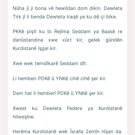
Nûha jî ji bona vê hewildan dom dikin. Dewleta
Tirk jî li benda Dewleta Iraqê ye ku dê çi bike.
PKKê piştî ku bi Rejîma Seddam ya Baasê re
danûstandina xwe xûrt kir, gelek gûndên
Kurdistanê îşgal kir.
Xwe wek temsîlkarê Seddam dît.
Li hemberı PDKê û YNKê cihê cihê şer kir.
Dem hat li hemberî PDKê û YNKê şer kir.
Xwest ku Dewleta Federe ya Kurdistanê
hilweşîne.
Herêma Kurdistanê wek Îsraîla 2emîn nîşan da.