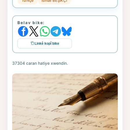
Türkçe
İsmail BEŞİKÇİ
Belav bike:
Linkê kopî bike
37304 caran hatiye xwendin.