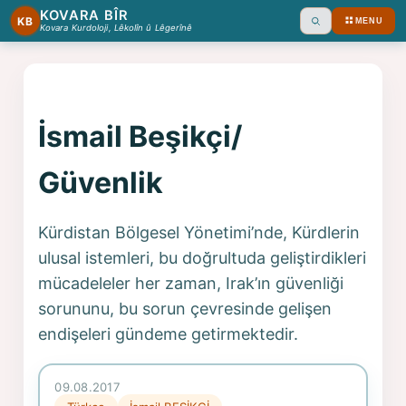
KOVARA BÎR
KB
MENU
Ara
Kovara Kurdoloji, Lêkolîn û Lêgerînê
İsmail Beşikçi/
Güvenlik
Kürdistan Bölgesel Yönetimi’nde, Kürdlerin
ulusal istemleri, bu doğrultuda geliştirdikleri
mücadeleler her zaman, Irak’ın güvenliği
sorununu, bu sorun çevresinde gelişen
endişeleri gündeme getirmektedir.
09.08.2017