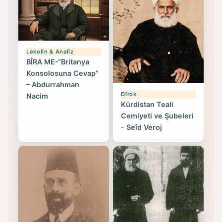
Lekolîn & Analîz
BÎRA ME-“Britanya
Konsolosuna Cevap”
– Abdurrahman
Dîrok
Nacim
Kürdistan Teali
Cemiyeti ve Şubeleri
- Seîd Veroj