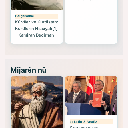
Belgename
Kürdler ve Kürdistan:
Kürdlerin Hissiyatı[1]
- Kamiran Bedirhan
Mijarên nû
Lekolîn & Analîz
Çerçeve yasa: