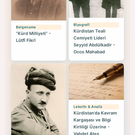
Bîyografî
Belgename
Kürdistan Teali
“Kürd Milliyeti” -
Cemiyeti Lideri
Lûtfî Fikrî
Seyyid Abdülkadir -
Occo Mahabad
Lekolîn & Analîz
Kürdistan’da Kavram
Kargaşası ve Bilgi
Kirliliği Üzerine -
Vahdet Ateş