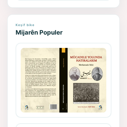
Keşif bike
Mijarên Populer
Gazeteci, Yazar, Hukukçu ve
Siyasetçi Kimliğiyle Mevlanzade