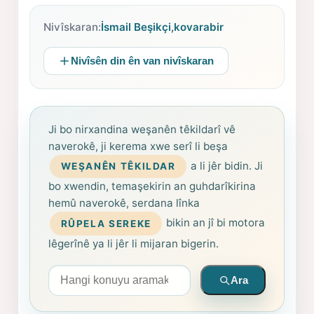
Nivîskaran:
İsmail Beşikçi
,
kovarabir
Nivîsên din ên van nivîskaran
Ji bo nirxandina weşanên têkildarî vê
naverokê, ji kerema xwe serî li beşa
a li jêr bidin. Ji
WEŞANÊN TÊKILDAR
bo xwendin, temaşekirin an guhdarîkirina
hemû naverokê, serdana lînka
bikin an jî bi motora
RÛPELA SEREKE
lêgerînê ya li jêr li mijaran bigerin.
Arama yapın
Ara