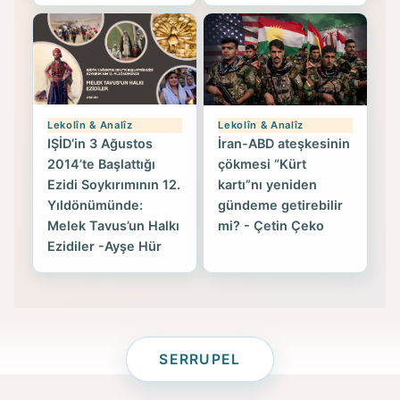
Lekolîn & Analîz
Lekolîn & Analîz
IŞİD’in 3 Ağustos
İran-ABD ateşkesinin
2014’te Başlattığı
çökmesi “Kürt
Ezidi Soykırımının 12.
kartı”nı yeniden
Yıldönümünde:
gündeme getirebilir
Melek Tavus’un Halkı
mi? - Çetin Çeko
Ezidiler -Ayşe Hür
SERRUPEL