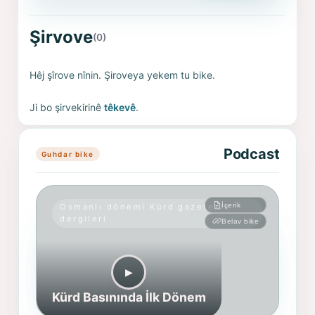
Şirvove
(0)
Hêj şîrove nînin. Şiroveya yekem tu bike.
Ji bo şirvekirinê
têkevê
.
Podcast
Guhdar bike
İçerik
Osmanlı dönemi Kürd gazete ve
dergileri
Belav bike
▶︎
Kürd Basınında İlk Dönem