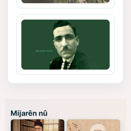
Mihemed Mîhrî Hîlav ji afirênerên
rewşenbîriya nûjen e
Memduh Selim ve Xoybûn
(Hoybun)’un Kuruluş Çalışmaları- 8
- Seîd Veroj
Mijarên nû