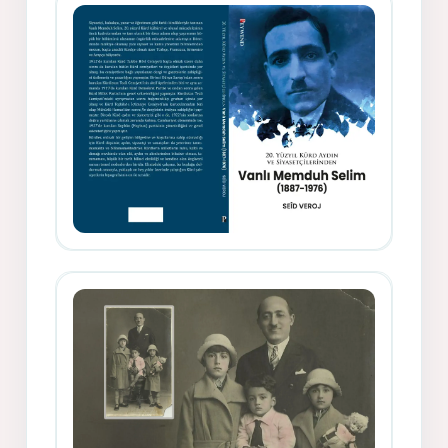
Rıfat - Seîd Veroj
Memduh Selîmê Wanî (1887-1876)