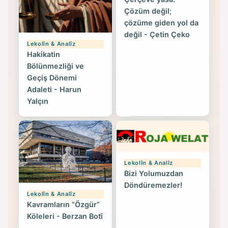
Çözüm değil;
çözüme giden yol da
değil - Çetin Çeko
Lekolîn & Analîz
Hakikatin
Bölünmezliği ve
Geçiş Dönemi
Adaleti - Harun
Yalçın
Lekolîn & Analîz
Bizi Yolumuzdan
Döndüremezler!
Lekolîn & Analîz
Kavramların “Özgür”
Köleleri - Berzan Botî