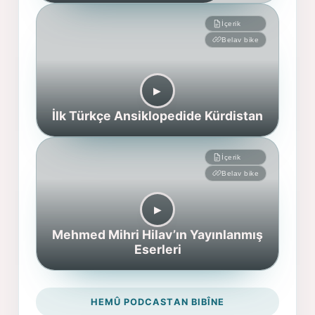
İçerik
Belav bike
▶︎
İlk Türkçe Ansiklopedide Kürdistan
İçerik
Belav bike
▶︎
Mehmed Mihri Hilav’ın Yayınlanmış
Eserleri
HEMÛ PODCASTAN BIBÎNE