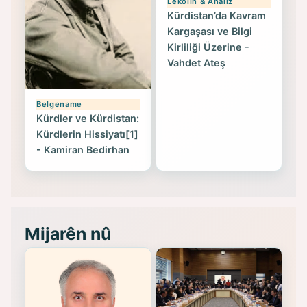
Lekolîn & Analîz
Kürdistan’da Kavram
Kargaşası ve Bilgi
Kirliliği Üzerine -
Vahdet Ateş
Belgename
Kürdler ve Kürdistan:
Kürdlerin Hissiyatı[1]
- Kamiran Bedirhan
Mijarên nû