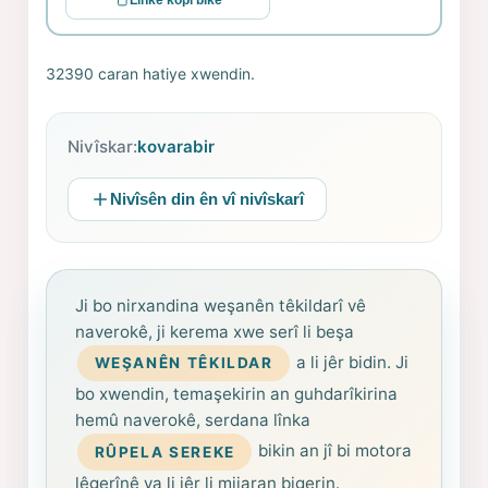
Linkê kopî bike
32390 caran hatiye xwendin.
Nivîskar:
kovarabir
Nivîsên din ên vî nivîskarî
Ji bo nirxandina weşanên têkildarî vê
naverokê, ji kerema xwe serî li beşa
a li jêr bidin. Ji
WEŞANÊN TÊKILDAR
bo xwendin, temaşekirin an guhdarîkirina
hemû naverokê, serdana lînka
bikin an jî bi motora
RÛPELA SEREKE
lêgerînê ya li jêr li mijaran bigerin.