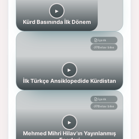
▶︎
Kürd Basınında İlk Dönem
İçerik
Belav bike
▶︎
İlk Türkçe Ansiklopedide Kürdistan
İçerik
Belav bike
▶︎
Mehmed Mihri Hilav’ın Yayınlanmış