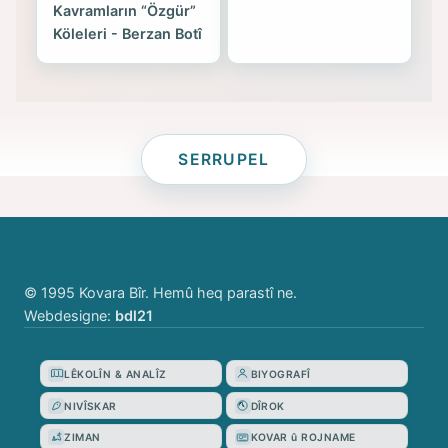
Kavramların “Özgür”
Köleleri - Berzan Botî
SERRUPEL
© 1995 Kovara Bîr. Hemû heq parastî ne.
Webdesigne:
bdl21
LÊKOLÎN & ANALÎZ
BIYOGRAFÎ
NIVÎSKAR
DÎROK
ZIMAN
KOVAR û ROJNAME