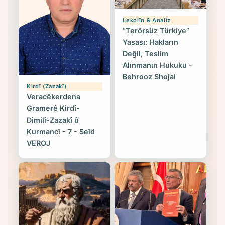
Lekolîn & Analîz
“Terörsüz Türkiye”
Yasası: Hakların
Değil, Teslim
Alınmanın Hukuku -
Behrooz Shojai
Kirdî (Zazakî)
Veracêkerdena
Gramerê Kirdî-
Dimilî-Zazakî û
Kurmancî - 7 - Seîd
VEROJ