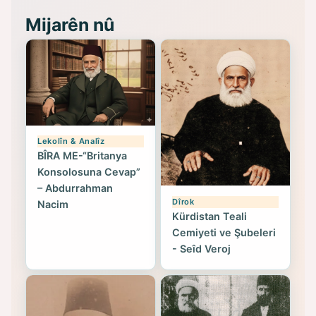
Mijarên nû
Lekolîn & Analîz
BÎRA ME-“Britanya
Konsolosuna Cevap”
– Abdurrahman
Dîrok
Nacim
Kürdistan Teali
Cemiyeti ve Şubeleri
- Seîd Veroj