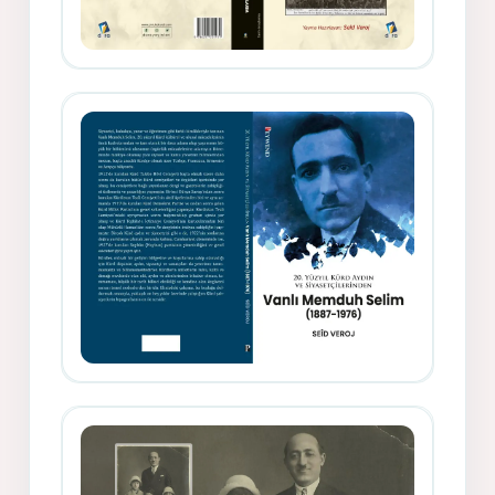
Gazeteci, Yazar, Hukukçu ve
Siyasetçi Kimliğiyle Mevlanzade
Rıfat - Seîd Veroj
Memduh Selîmê Wanî (1887-1876)