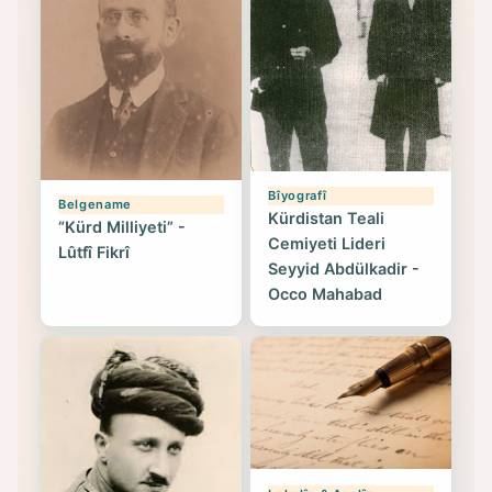
Bîyografî
Belgename
Kürdistan Teali
“Kürd Milliyeti” -
Cemiyeti Lideri
Lûtfî Fikrî
Seyyid Abdülkadir -
Occo Mahabad