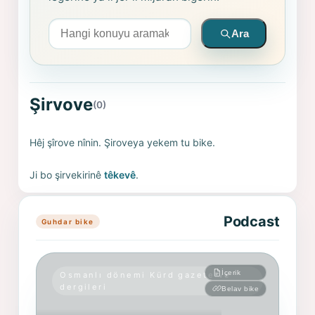
Arama yapın
Ara
Şirvove
(0)
Hêj şîrove nînin. Şiroveya yekem tu bike.
Ji bo şirvekirinê
têkevê
.
Podcast
Guhdar bike
İçerik
Osmanlı dönemi Kürd gazete ve
dergileri
Belav bike