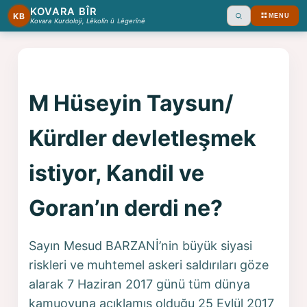
KOVARA BÎR
KB
MENU
Ara
Kovara Kurdoloji, Lêkolîn û Lêgerînê
M Hüseyin Taysun/
Kürdler devletleşmek
istiyor, Kandil ve
Goran’ın derdi ne?
Sayın Mesud BARZANİ’nin büyük siyasi
riskleri ve muhtemel askeri saldırıları göze
alarak 7 Haziran 2017 günü tüm dünya
kamuoyuna açıklamış olduğu 25 Eylül 2017