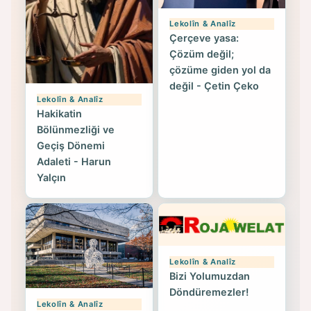
Lekolîn & Analîz
Çerçeve yasa:
Çözüm değil;
çözüme giden yol da
değil - Çetin Çeko
Lekolîn & Analîz
Hakikatin
Bölünmezliği ve
Geçiş Dönemi
Adaleti - Harun
Yalçın
Lekolîn & Analîz
Bizi Yolumuzdan
Döndüremezler!
Lekolîn & Analîz