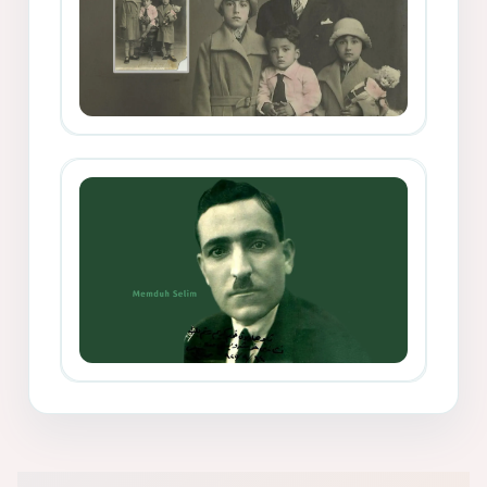
Mihemed Mîhrî Hîlav ji afirênerên
rewşenbîriya nûjen e
Memduh Selim ve Xoybûn
(Hoybun)’un Kuruluş Çalışmaları- 8
- Seîd Veroj