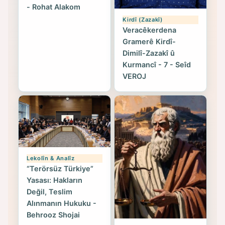
- Rohat Alakom
Kirdî (Zazakî)
Veracêkerdena
Gramerê Kirdî-
Dimilî-Zazakî û
Kurmancî - 7 - Seîd
VEROJ
Lekolîn & Analîz
“Terörsüz Türkiye”
Yasası: Hakların
Değil, Teslim
Alınmanın Hukuku -
Behrooz Shojai