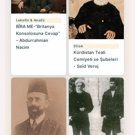
Lekolîn & Analîz
BÎRA ME-“Britanya
Konsolosuna Cevap”
– Abdurrahman
Dîrok
Nacim
Kürdistan Teali
Cemiyeti ve Şubeleri
- Seîd Veroj