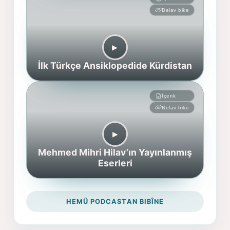
Belav bike
▶︎
İlk Türkçe Ansiklopedide Kürdistan
İçerik
Belav bike
▶︎
Mehmed Mihri Hilav’ın Yayınlanmış
Eserleri
HEMÛ PODCASTAN BIBÎNE