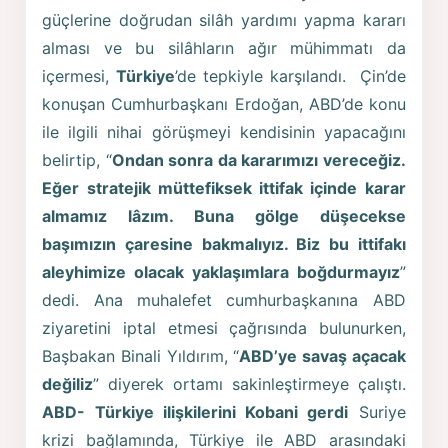
güçlerine doğrudan silâh yardımı yapma kararı
alması ve bu silâhların ağır mühimmatı da
içermesi,
Türkiye
’de tepkiyle karşılandı. Çin’de
konuşan Cumhurbaşkanı Erdoğan, ABD’de konu
ile ilgili nihai görüşmeyi kendisinin yapacağını
belirtip, “
Ondan sonra da kararımızı vereceğiz.
Eğer stratejik müttefiksek ittifak içinde karar
almamız lâzım. Buna gölge düşecekse
başımızın çaresine bakmalıyız. Biz bu ittifakı
aleyhimize olacak yaklaşımlara boğdurmayız
”
dedi. Ana muhalefet cumhurbaşkanına ABD
ziyaretini iptal etmesi çağrısında bulunurken,
Başbakan Binali Yıldırım, “
ABD’ye savaş açacak
değiliz
” diyerek ortamı sakinleştirmeye çalıştı.
ABD- Türkiye ilişkilerini Kobani gerdi
Suriye
krizi bağlamında, Türkiye ile ABD arasındaki