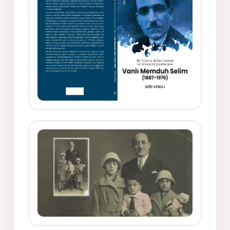
Memduh Selîmê Wanî (1887-1876)