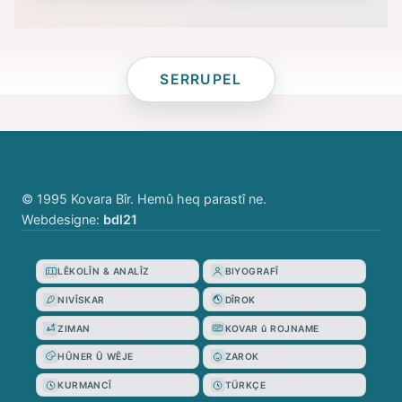
SERRUPEL
© 1995 Kovara Bîr. Hemû heq parastî ne.
Webdesigne:
bdl21
LÊKOLÎN & ANALÎZ
BIYOGRAFÎ
NIVÎSKAR
DÎROK
ZIMAN
KOVAR û ROJNAME
HÛNER Û WÊJE
ZAROK
KURMANCÎ
TÜRKÇE