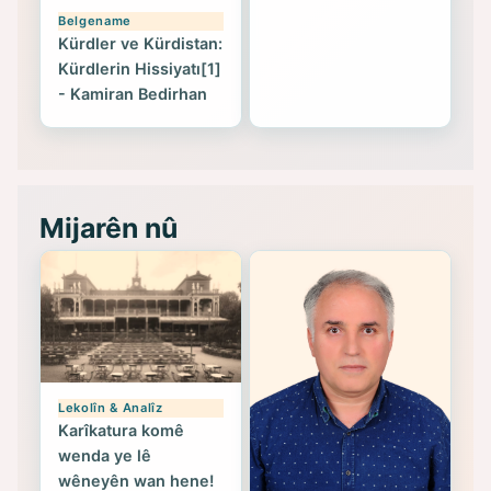
Belgename
Kürdler ve Kürdistan:
Kürdlerin Hissiyatı[1]
- Kamiran Bedirhan
Mijarên nû
Lekolîn & Analîz
Karîkatura komê
wenda ye lê
wêneyên wan hene!