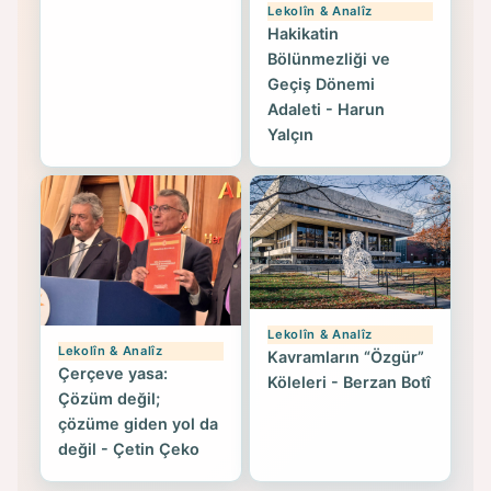
Lekolîn & Analîz
Hakikatin
Bölünmezliği ve
Geçiş Dönemi
Adaleti - Harun
Yalçın
Lekolîn & Analîz
Lekolîn & Analîz
Kavramların “Özgür”
Çerçeve yasa:
Köleleri - Berzan Botî
Çözüm değil;
çözüme giden yol da
değil - Çetin Çeko