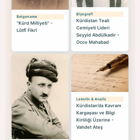
Bîyografî
Belgename
Kürdistan Teali
“Kürd Milliyeti” -
Cemiyeti Lideri
Lûtfî Fikrî
Seyyid Abdülkadir -
Occo Mahabad
Lekolîn & Analîz
Kürdistan’da Kavram
Kargaşası ve Bilgi
Kirliliği Üzerine -
Vahdet Ateş