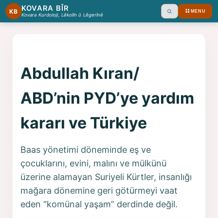
KOVARA BÎR
KB
MENU
Ara
Kovara Kurdoloji, Lêkolîn û Lêgerînê
Abdullah Kıran/
ABD’nin PYD’ye yardım
kararı ve Türkiye
Baas yönetimi döneminde eş ve
çocuklarını, evini, malını ve mülkünü
üzerine alamayan Suriyeli Kürtler, insanlığı
mağara dönemine geri götürmeyi vaat
eden “komünal yaşam” derdinde değil.