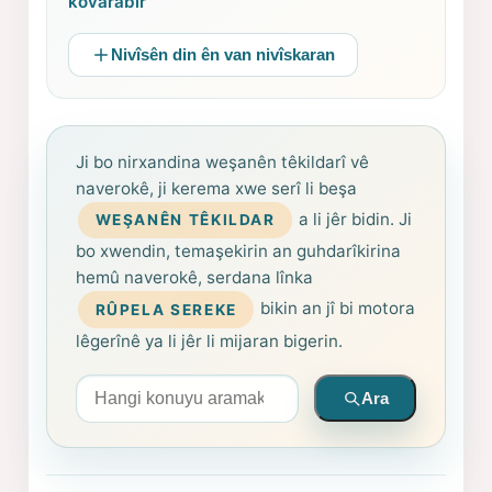
kovarabir
Nivîsên din ên van nivîskaran
Ji bo nirxandina weşanên têkildarî vê
naverokê, ji kerema xwe serî li beşa
a li jêr bidin. Ji
WEŞANÊN TÊKILDAR
bo xwendin, temaşekirin an guhdarîkirina
hemû naverokê, serdana lînka
bikin an jî bi motora
RÛPELA SEREKE
lêgerînê ya li jêr li mijaran bigerin.
Arama yapın
Ara