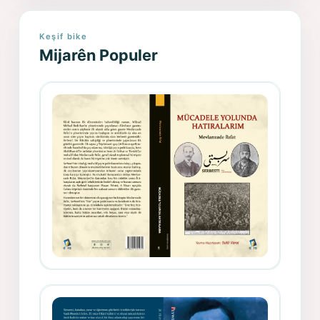
Keşif bike
Mijarên Populer
Gazeteci, Yazar, Hukukçu ve
Siyasetçi Kimliğiyle Mevlanzade
Rıfat - Seîd Veroj