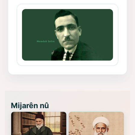
Mihemed Mîhrî Hîlav ji afirênerên
rewşenbîriya nûjen e
Memduh Selim ve Xoybûn
(Hoybun)’un Kuruluş Çalışmaları- 8
- Seîd Veroj
Mijarên nû