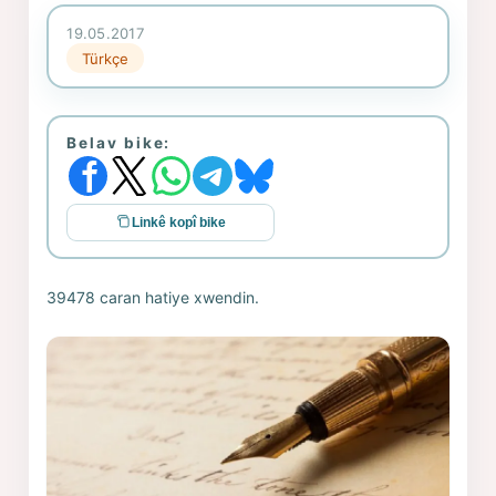
19.05.2017
Türkçe
Belav bike:
Linkê kopî bike
39478 caran hatiye xwendin.