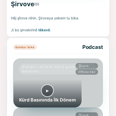
Şirvove
(0)
Hêj şîrove nînin. Şiroveya yekem tu bike.
Ji bo şirvekirinê
têkevê
.
Podcast
Guhdar bike
İçerik
Osmanlı dönemi Kürd gazete ve
dergileri
Belav bike
▶︎
Kürd Basınında İlk Dönem
İçerik