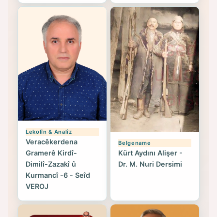
Lekolîn & Analîz
Veracêkerdena
Belgename
Gramerê Kirdî-
Kürt Aydını Alişer -
Dimilî-Zazakî û
Dr. M. Nuri Dersimi
Kurmancî -6 - Seîd
VEROJ