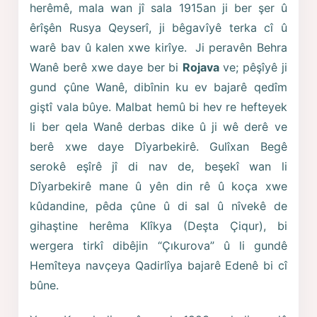
herêmê, mala wan jî sala 1915an ji ber şer û
êrîşên Rusya Qeyserî, ji bêgavîyê terka cî û
warê bav û kalen xwe kirîye. Ji peravên Behra
Wanê berê xwe daye ber bi
Rojava
ve; pêşîyê ji
gund çûne Wanê, dibînin ku ev bajarê qedîm
giştî vala bûye. Malbat hemû bi hev re hefteyek
li ber qela Wanê derbas dike û ji wê derê ve
berê xwe daye Dîyarbekirê. Gulîxan Begê
serokê eşîrê jî di nav de, beşekî wan li
Dîyarbekirê mane û yên din rê û koça xwe
kûdandine, pêda çûne û di sal û nîvekê de
gihaştine herêma Klîkya (Deşta Çiqur), bi
wergera tirkî dibêjin “Çıkurova” û li gundê
Hemîteya navçeya Qadirlîya bajarê Edenê bi cî
bûne.