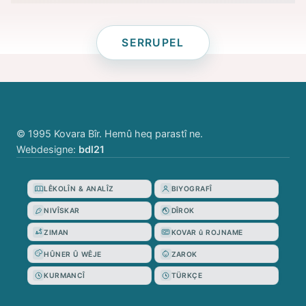
SERRUPEL
© 1995 Kovara Bîr. Hemû heq parastî ne.
Webdesigne:
bdl21
LÊKOLÎN & ANALÎZ
BIYOGRAFÎ
NIVÎSKAR
DÎROK
ZIMAN
KOVAR û ROJNAME
HÛNER Û WÊJE
ZAROK
KURMANCÎ
TÜRKÇE