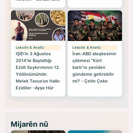
Lekolîn & Analîz
Lekolîn & Analîz
IŞİD’in 3 Ağustos
İran-ABD ateşkesinin
2014’te Başlattığı
çökmesi “Kürt
Ezidi Soykırımının 12.
kartı”nı yeniden
Yıldönümünde:
gündeme getirebilir
Melek Tavus’un Halkı
mi? - Çetin Çeko
Ezidiler -Ayşe Hür
Mijarên nû