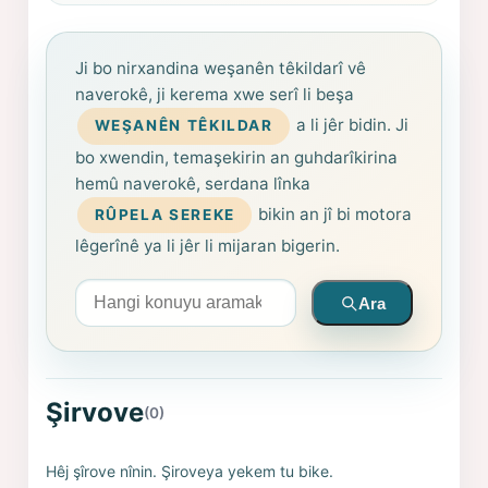
Ji bo nirxandina weşanên têkildarî vê
naverokê, ji kerema xwe serî li beşa
a li jêr bidin. Ji
WEŞANÊN TÊKILDAR
bo xwendin, temaşekirin an guhdarîkirina
hemû naverokê, serdana lînka
bikin an jî bi motora
RÛPELA SEREKE
lêgerînê ya li jêr li mijaran bigerin.
Arama yapın
Ara
Şirvove
(0)
Hêj şîrove nînin. Şiroveya yekem tu bike.