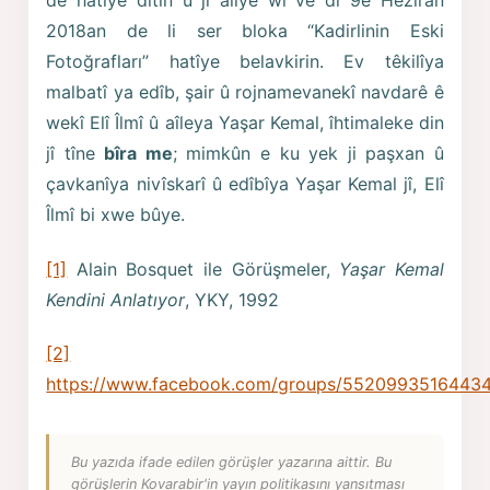
de hatîye dîtin û ji alîyê wî ve di 9ê Hezîran
2018an de li ser bloka “Kadirlinin Eski
Fotoğrafları” hatîye belavkirin. Ev têkilîya
malbatî ya edîb, şair û rojnamevanekî navdarê ê
wekî Elî Îlmî û aîleya Yaşar Kemal, îhtimaleke din
jî tîne
bîra me
; mimkûn e ku yek ji paşxan û
çavkanîya nivîskarî û edîbîya Yaşar Kemal jî, Elî
Îlmî bi xwe bûye.
[1]
Alain Bosquet ile Görüşmeler,
Yaşar Kemal
Kendini Anlatıyor
, YKY, 1992
[2]
https://www.facebook.com/groups/5520993516443
Bu yazıda ifade edilen görüşler yazarına aittir. Bu
görüşlerin Kovarabir'in yayın politikasını yansıtması