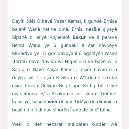
Dayik (dê) û bavê Yaşar Kemal, li gundê Ernîsa
bajarê Wanê hatine dinê. Ernîs, nêzîkê çîyayê
Sîpanê bi alîyê Rojhelatê
Bakur
ve li perava
Behra Wanê ye û gundekî li ser navçeya
Muradîyê ye. Li gor daxuyanî û agahîyên resmî
(fermî) navê dayika wî Nîgar e û yê bavê wî jî
Sadiq e. Bavê Yaşar Kemal ji eşîra Luvan e û
dayika wî jî ji eşîra Kizikan e. Wê demê serokê
eşîra Luvan Gulîxan Begê apê Sadiq bû. Cîyê
niştecîbûna eşîra Kizikan li ser sînorê Tirkîye-
Îranê ye, beşekî
wan
di nav Tirkîyê de dimînin û
beşên din jî di nav sînorên Îranê de bi cî bûne.
Wekî bi deh hezaran malbatên kurdên wê