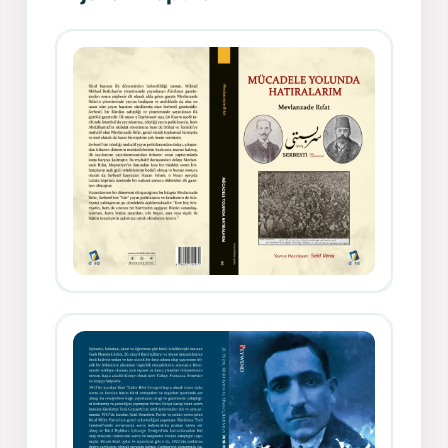
Gazeteci, Yazar, Hukukçu ve
Siyasetçi Kimliğiyle Mevlanzade
Rıfat - Seîd Veroj