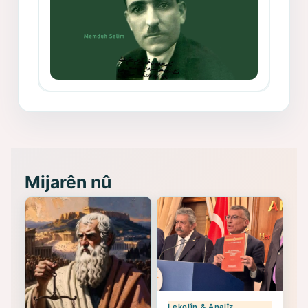
Memduh Selim ve Xoybûn
(Hoybun)’un Kuruluş Çalışmaları- 8
- Seîd Veroj
Mijarên nû
Lekolîn & Analîz