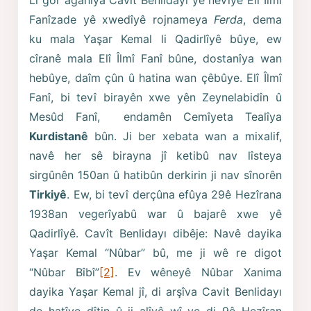
Li gor agahîya Cavit Benlidayı yê nevîyê Elî Îlmî
Fanîzade yê xwedîyê rojnameya
Ferda
, dema
ku mala Yaşar Kemal li Qadirlîyê bûye, ew
cîranê mala Elî Îlmî Fanî bûne, dostanîya wan
hebûye, daîm çûn û hatina wan çêbûye. Elî Îlmî
Fanî, bi tevî birayên xwe yên Zeynelabidîn û
Mesûd Fanî, endamên Cemîyeta Tealîya
Kurdistanê
bûn. Ji ber xebata wan a mixalif,
navê her sê birayna jî ketibû nav lîsteya
sirgûnên 150an û hatibûn derkirin ji nav sînorên
Tirkiyê
. Ew, bi tevî derçûna efûya 29ê Hezîrana
1938an vegerîyabû war û bajarê xwe yê
Qadirlîyê. Cavît Benlidayı dibêje: Navê dayika
Yaşar Kemal “Nûbar” bû, me ji wê re digot
“Nûbar Bîbî”
[2]
. Ev wêneyê Nûbar Xanima
dayika Yaşar Kemal jî, di arşîva Cavit Benlidayı