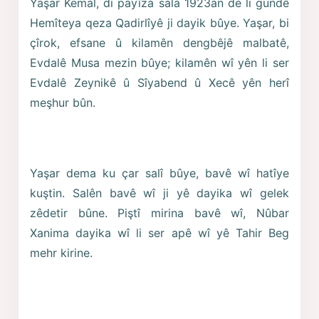
Yaşar Kemal, di payîza sala 1923an de li gundê
Hemîteya qeza Qadirlîyê ji dayik bûye. Yaşar, bi
çîrok, efsane û kilamên dengbêjê malbatê,
Evdalê Musa mezin bûye; kilamên wî yên li ser
Evdalê Zeynikê û Sîyabend û Xecê yên herî
meşhur bûn.
Yaşar dema ku çar salî bûye, bavê wî hatîye
kuştin. Salên bavê wî ji yê dayika wî gelek
zêdetir bûne. Piştî mirina bavê wî, Nûbar
Xanima dayika wî li ser apê wî yê Tahir Beg
mehr kirine.