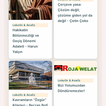
Çerçeve yasa:
Çözüm değil;
çözüme giden yol da
değil - Çetin Çeko
Lekolîn & Analîz
Hakikatin
Bölünmezliği ve
Geçiş Dönemi
Adaleti - Harun
Yalçın
Lekolîn & Analîz
Bizi Yolumuzdan
Döndüremezler!
Lekolîn & Analîz
Kavramların “Özgür”
Köleleri - Berzan Botî