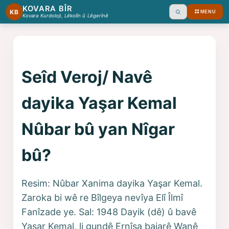
KOVARA BÎR
KB
MENU
Ara
Kovara Kurdoloji, Lêkolîn û Lêgerînê
Seîd Veroj/ Navê
dayika Yaşar Kemal
Nûbar bû yan Nîgar
bû?
Resim: Nûbar Xanima dayika Yaşar Kemal.
Zaroka bi wê re Bîlgeya nevîya Elî Îlmî
Fanîzade ye. Sal: 1948 Dayik (dê) û bavê
Yaşar Kemal, li gundê Ernîsa bajarê Wanê