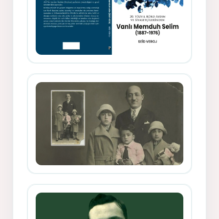
Memduh Selîmê Wanî (1887-1876)
Mihemed Mîhrî Hîlav ji afirênerên
rewşenbîriya nûjen e