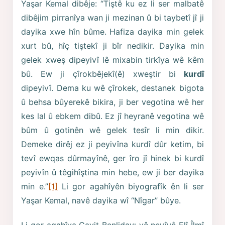
Yaşar Kemal dibêje: “Tiştê ku ez li ser malbatê
dibêjim pirranîya wan ji mezinan û bi taybetî jî ji
dayika xwe hîn bûme. Hafiza dayika min gelek
xurt bû, hîç tiştekî ji bîr nedikir. Dayika min
gelek xweş dipeyivî lê mixabin tirkîya wê kêm
bû. Ew ji çîrokbêjekî(ê) xweştir bi
kurdî
dipeyivî. Dema ku wê çîrokek, destanek bigota
û behsa bûyerekê bikira, ji ber vegotina wê her
kes lal û ebkem dibû. Ez jî heyranê vegotina wê
bûm û gotinên wê gelek tesîr li min dikir.
Demeke dirêj ez ji peyivîna kurdî dûr ketim, bi
tevî ewqas dûrmayînê, ger îro jî hinek bi kurdî
peyivîn û têgihîştina min hebe, ew ji ber dayika
min e.”
[1]
Li gor agahîyên biyografîk ên li ser
Yaşar Kemal, navê dayika wî “Nîgar” bûye.