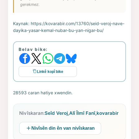
gerekmez.
Kaynak:
https://kovarabir.com/13760/seid-veroj-nave-
dayika-yasar-kemal-nubar-bu-yan-nigar-bu/
Belav bike:
Linkê kopî bike
28593 caran hatiye xwendin.
Nivîskaran:
Seîd Veroj
,
Alî Îlmî Fanî
,
kovarabir
Nivîsên din ên van nivîskaran