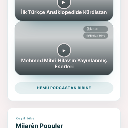
▶︎
İlk Türkçe Ansiklopedide Kürdistan
İçerik
Belav bike
▶︎
Mehmed Mihri Hilav’ın Yayınlanmış
Eserleri
HEMÛ PODCASTAN BIBÎNE
Keşif bike
Mijarên Populer