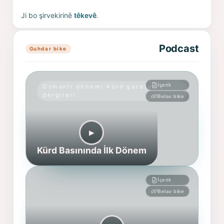
Ji bo şirvekirinê
têkevê
.
Podcast
Guhdar bike
İçerik
Osmanlı dönemi Kürd gazete ve
dergileri
Belav bike
▶︎
Kürd Basınında İlk Dönem
İçerik
Belav bike