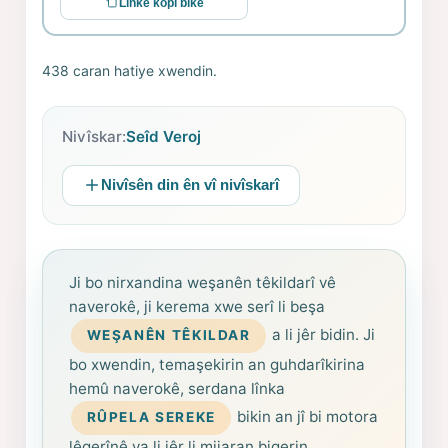
Linkê kopî bike
438 caran hatiye xwendin.
Nivîskar:
Seîd Veroj
Nivîsên din ên vî nivîskarî
Ji bo nirxandina weşanên têkildarî vê
naverokê, ji kerema xwe serî li beşa
a li jêr bidin. Ji
WEŞANÊN TÊKILDAR
bo xwendin, temaşekirin an guhdarîkirina
hemû naverokê, serdana lînka
bikin an jî bi motora
RÛPELA SEREKE
lêgerînê ya li jêr li mijaran bigerin.