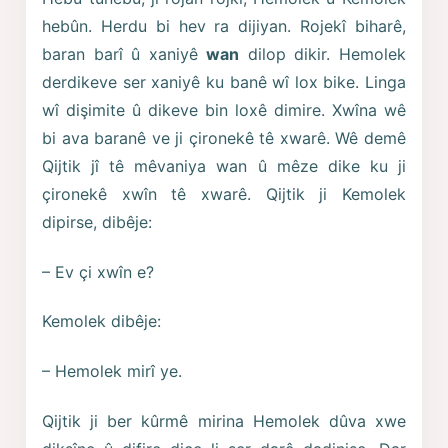
hebûn. Herdu bi hev ra dijiyan. Rojekî biharê,
baran barî û xaniyê
wan
dilop dikir. Hemolek
derdikeve ser xaniyê ku banê wî lox bike. Linga
wî dişimite û dikeve bin loxê dimire. Xwîna wê
bi ava baranê ve ji çironekê tê xwarê. Wê demê
Qijtik jî tê mêvaniya wan û mêze dike ku ji
çironekê xwîn tê xwarê. Qijtik ji Kemolek
dipirse, dibêje:
– Ev çi xwîn e?
Kemolek dibêje:
– Hemolek mirî ye.
Qijtik ji ber kûrmê mirina Hemolek dûva xwe