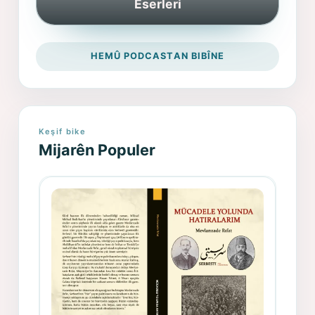
Eserleri
HEMÛ PODCASTAN BIBÎNE
Keşif bike
Mijarên Populer