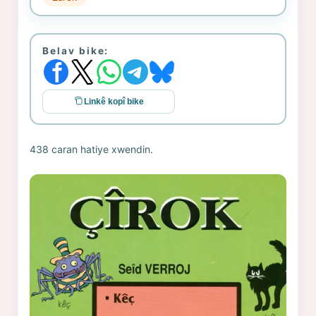
Belav bike:
Linkê kopî bike
438 caran hatiye xwendin.