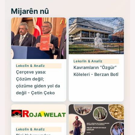
Mijarên nû
Lekolîn & Analîz
Lekolîn & Analîz
Kavramların “Özgür”
Çerçeve yasa:
Köleleri - Berzan Botî
Çözüm değil;
çözüme giden yol da
değil - Çetin Çeko
Lekolîn & Analîz