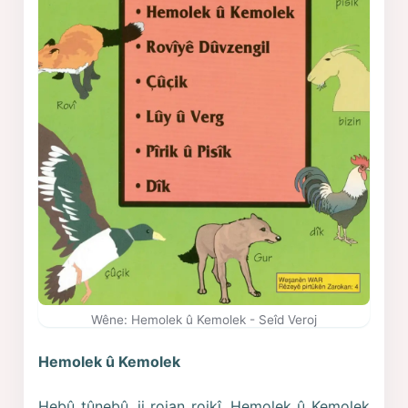
Wêne: Hemolek û Kemolek - Seîd Veroj
Hemolek û Kemolek
Hebû tûnebû, ji rojan rojkî, Hemolek û Kemolek