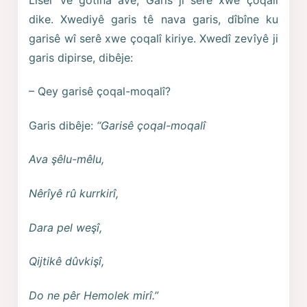
dike. Xwediyê garis tê nava garis, dîbîne ku
garisê wî serê xwe çoqalî kiriye. Xwedî zevîyê ji
garis dipirse, dibêje:
– Qey garisê çoqal-moqalî?
Garis dibêje:
“Garisê çoqal-moqalî
Ava şêlu-mêlu,
Nêrîyê rû kurrkirî,
Dara pel weşî,
Qijtikê dûvkişî,
Do ne pêr Hemolek mirî.”