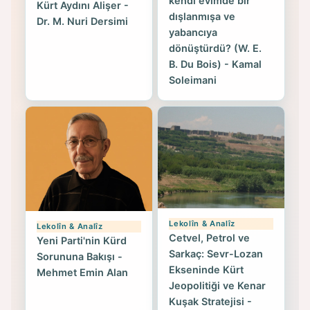
kendi evimde bir
Kürt Aydını Alişer -
dışlanmışa ve
Dr. M. Nuri Dersimi
yabancıya
dönüştürdü? (W. E.
B. Du Bois) - Kamal
Soleimani
Lekolîn & Analîz
Lekolîn & Analîz
Cetvel, Petrol ve
Yeni Parti'nin Kürd
Sarkaç: Sevr-Lozan
Sorununa Bakışı -
Ekseninde Kürt
Mehmet Emin Alan
Jeopolitiği ve Kenar
Kuşak Stratejisi -