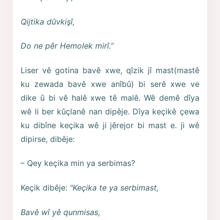
Qijtika dûvkişî,
Do ne pêr Hemolek mirî.”
Liser vê gotina bavê xwe, qîzik jî mast(mastê
ku zewada bavê xwe anîbû) bi serê xwe ve
dike û bi vê halê xwe tê malê. Wê demê dîya
wê li ber kûçlanê nan dipêje. Dîya keçikê çewa
ku dibîne keçika wê ji jêrejor bi mast e. ji wê
dipirse, dibêje:
– Qey keçika min ya serbimas?
Keçik dibêje:
“Keçika te ya serbimast,
Bavê wî yê qunmisas,