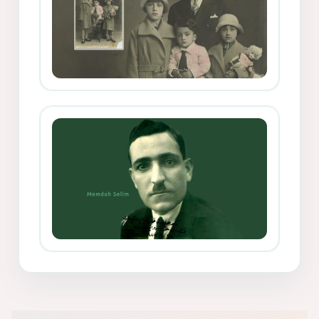
Mihemed Mîhrî Hîlav ji afirênerên
rewşenbîriya nûjen e
Memduh Selim ve Xoybûn
(Hoybun)’un Kuruluş Çalışmaları- 8
- Seîd Veroj