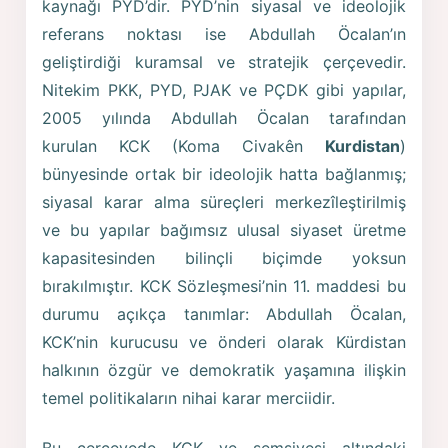
kaynağı PYD’dir. PYD’nin siyasal ve ideolojik
referans noktası ise Abdullah Öcalan’ın
geliştirdiği kuramsal ve stratejik çerçevedir.
Nitekim PKK, PYD, PJAK ve PÇDK gibi yapılar,
2005 yılında Abdullah Öcalan tarafından
kurulan KCK (Koma Civakên
Kurdistan
)
bünyesinde ortak bir ideolojik hatta bağlanmış;
siyasal karar alma süreçleri merkezîleştirilmiş
ve bu yapılar bağımsız ulusal siyaset üretme
kapasitesinden bilinçli biçimde yoksun
bırakılmıştır. KCK Sözleşmesi’nin 11. maddesi bu
durumu açıkça tanımlar: Abdullah Öcalan,
KCK’nin kurucusu ve önderi olarak Kürdistan
halkının özgür ve demokratik yaşamına ilişkin
temel politikaların nihai karar merciidir.