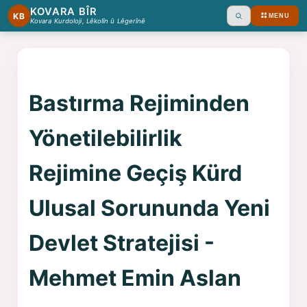
KOVARA BÎR
KB
MENU
Ara
Kovara Kurdoloji, Lêkolîn û Lêgerînê
Bastırma Rejiminden
Yönetilebilirlik
Rejimine Geçiş Kürd
Ulusal Sorununda Yeni
Devlet Stratejisi -
Mehmet Emin Aslan