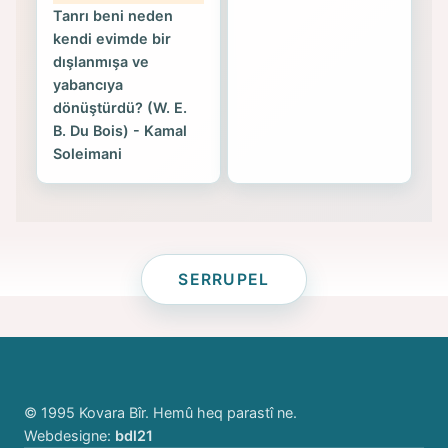
Tanrı beni neden
kendi evimde bir
dışlanmışa ve
yabancıya
dönüştürdü? (W. E.
B. Du Bois) - Kamal
Soleimani
SERRUPEL
© 1995 Kovara Bîr. Hemû heq parastî ne.
Webdesigne:
bdl21