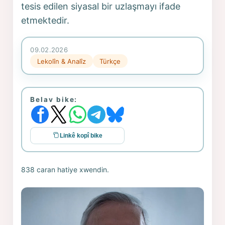
tesis edilen siyasal bir uzlaşmayı ifade
etmektedir.
09.02.2026
Lekolîn & Analîz
Türkçe
Belav bike:
Linkê kopî bike
838 caran hatiye xwendin.