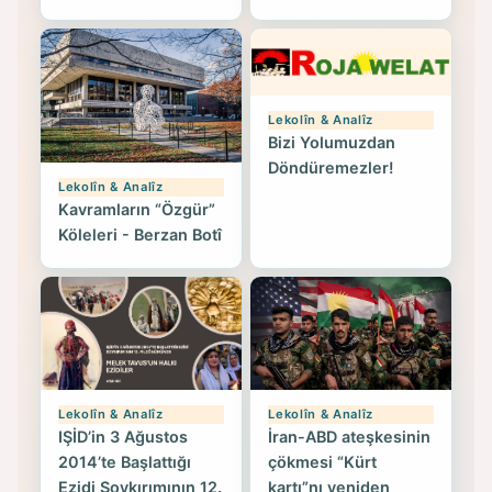
Lekolîn & Analîz
Bizi Yolumuzdan
Döndüremezler!
Lekolîn & Analîz
Kavramların “Özgür”
Köleleri - Berzan Botî
Lekolîn & Analîz
Lekolîn & Analîz
IŞİD’in 3 Ağustos
İran-ABD ateşkesinin
2014’te Başlattığı
çökmesi “Kürt
Ezidi Soykırımının 12.
kartı”nı yeniden