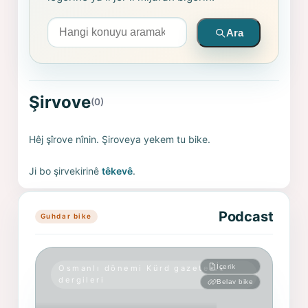
Arama yapın
Ara
Şirvove
(0)
Hêj şîrove nînin. Şiroveya yekem tu bike.
Ji bo şirvekirinê
têkevê
.
Podcast
Guhdar bike
İçerik
Osmanlı dönemi Kürd gazete ve
dergileri
Belav bike