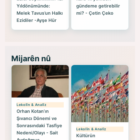
Yıldönümünde:
gündeme getirebilir
Melek Tavus’un Halkı
mi? - Çetin Çeko
Ezidiler -Ayşe Hür
Mijarên nû
Lekolîn & Analîz
Orhan Kotan’ın
Şıvancı Dönemi ve
Sonrasındaki Tasfiye
Lekolîn & Analîz
Nedeni/Olayı - Sait
Kültürün
Aydoğmuş