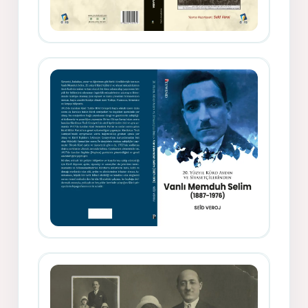
Gazeteci, Yazar, Hukukçu ve
Siyasetçi Kimliğiyle Mevlanzade
Rıfat - Seîd Veroj
Memduh Selîmê Wanî (1887-1876)