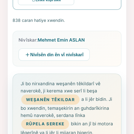
Linkê kopî bike
838 caran hatiye xwendin.
Nivîskar:
Mehmet Emin ASLAN
Nivîsên din ên vî nivîskarî
Ji bo nirxandina weşanên têkildarî vê
naverokê, ji kerema xwe serî li beşa
a li jêr bidin. Ji
WEŞANÊN TÊKILDAR
bo xwendin, temaşekirin an guhdarîkirina
hemû naverokê, serdana lînka
bikin an jî bi motora
RÛPELA SEREKE
lêgerînê ya li jêr li mijaran bigerin.