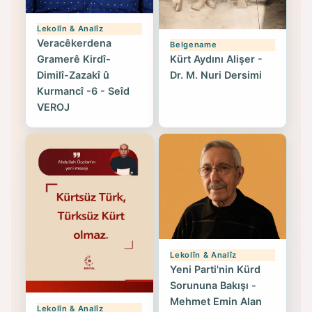
Lekolîn & Analîz
Veracêkerdena
Belgename
Gramerê Kirdî-
Kürt Aydını Alişer -
Dimilî-Zazakî û
Dr. M. Nuri Dersimi
Kurmancî -6 - Seîd
VEROJ
Lekolîn & Analîz
Yeni Parti'nin Kürd
Sorununa Bakışı -
Mehmet Emin Alan
Lekolîn & Analîz