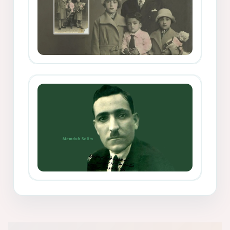
Mihemed Mîhrî Hîlav ji afirênerên
rewşenbîriya nûjen e
Memduh Selim ve Xoybûn
(Hoybun)’un Kuruluş Çalışmaları- 8
- Seîd Veroj