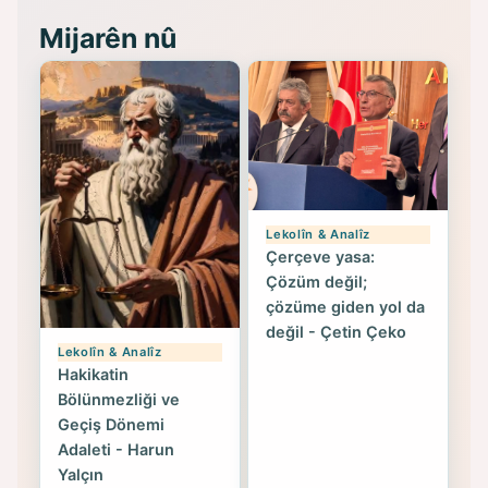
Mijarên nû
Lekolîn & Analîz
Çerçeve yasa:
Çözüm değil;
çözüme giden yol da
değil - Çetin Çeko
Lekolîn & Analîz
Hakikatin
Bölünmezliği ve
Geçiş Dönemi
Adaleti - Harun
Yalçın