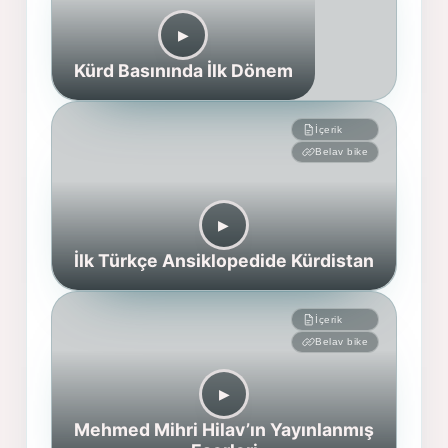
▶︎
Kürd Basınında İlk Dönem
İçerik
Belav bike
▶︎
İlk Türkçe Ansiklopedide Kürdistan
İçerik
Belav bike
▶︎
Mehmed Mihri Hilav’ın Yayınlanmış