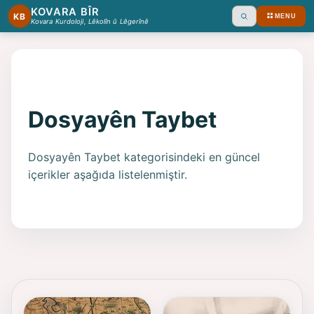
KOVARA BÎR
KB
MENU
Ara
Kovara Kurdoloji, Lêkolîn û Lêgerînê
Dosyayên Taybet
Dosyayên Taybet kategorisindeki en güncel
içerikler aşağıda listelenmiştir.