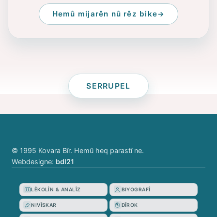
Hemû mijarên nû rêz bike
SERRUPEL
© 1995 Kovara Bîr. Hemû heq parastî ne.
Webdesigne:
bdl21
LÊKOLÎN & ANALÎZ
BIYOGRAFÎ
NIVÎSKAR
DÎROK