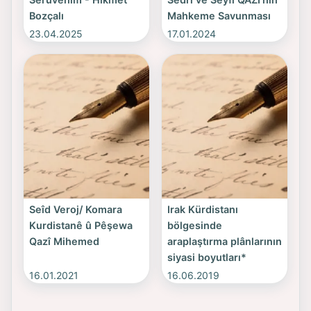
Bozçalı
Mahkeme Savunması
23.04.2025
17.01.2024
Seîd Veroj/ Komara
Irak Kürdistanı
Kurdistanê û Pêşewa
bölgesinde
Qazî Mihemed
araplaştırma plânlarının
siyasi boyutları*
16.01.2021
16.06.2019