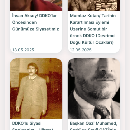
İhsan Aksoy/ DDKO’lar
Mumtaz Kotan/ Tarihin
Öncesinden
Karartılması Eylemi
Günümüze Siyasetimiz
Üzerine Somut bir
örnek DDKO (Devrimci
Doğu Kültür Ocakları)
13.05.2025
12.05.2025
DDKO'lu Siyasi
Başkan Qazî Muhamed,
Serüvenim - Hikmet
Sedrî ve Seyfî QAZÎ'nin