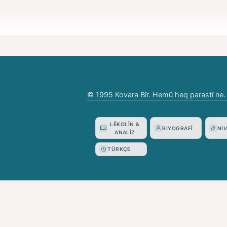
© 1995 Kovara Bîr. Hemû heq parastî ne.
LÊKOLÎN &
BIYOGRAFÎ
NI
ANALÎZ
TÜRKÇE