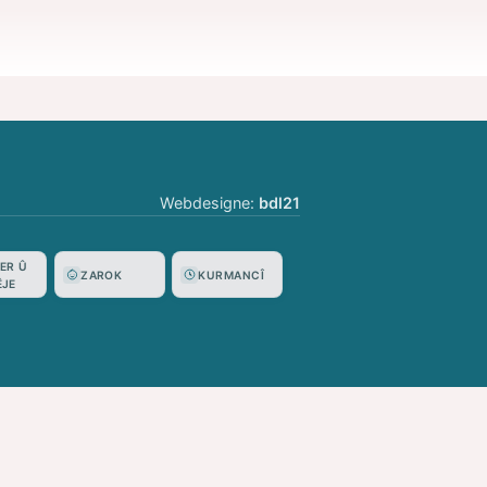
Webdesigne:
bdl21
ER Û
ZAROK
KURMANCÎ
ÊJE