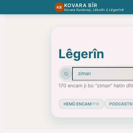
KOVARA BÎR
KB
Kovara Kurdoloji, Lêkolîn û Lêgerînê
Lêgerîn
Arama terimi
170 encam ji bo "ziman" hatin dîti
HEMÛ ENCAM
PODCASTS
(170)