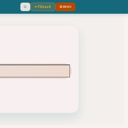
↩︎
Têkevê
MENU
Ara