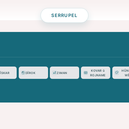
SERRUPEL
KOVAR û
HÛN
VÎSKAR
DÎROK
ZIMAN
ROJNAME
W