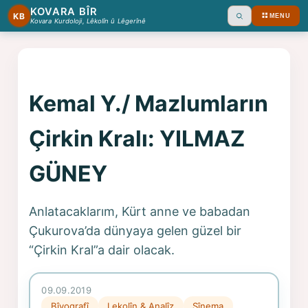
KOVARA BÎR
KB
MENU
Ara
Kovara Kurdoloji, Lêkolîn û Lêgerînê
Kemal Y./ Mazlumların
Çirkin Kralı: YILMAZ
GÜNEY
Anlatacaklarım, Kürt anne ve babadan
Çukurova’da dünyaya gelen güzel bir
“Çirkin Kral”a dair olacak.
09.09.2019
Bîyografî
Lekolîn & Analîz
Sînema