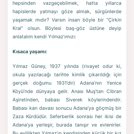
hepsinden vazgeçebilmek, hatta yıllarca
hapislerde yatmayı göze almak, sürgünlerde
yaşamak mıdır? Varsın insan böyle bir “Çirkin
Kral” olsun. Böylesi baş-göz üstüne deyip
anlatalım kendi Yılmaz’ımızı:
Kısaca yaşamı:
Yılmaz Güney, 1937 yılında (rivayet odur ki,
okula yazılacağı tarihte kimlik çıkarıldığı için
gerçek doğumu 1931’dir) Adana’nın Yenice
Köyü’nde dünyaya gelir. Anası Muş’tan Cibran
Aşiretinden, babası Siverek köylerindendir.
Babası kan davası sonucu Adana’ya göçmüş bir
Zaza Kürdüdür. Seferberlik sonrası her ikisi de
Adana’ya yerleşir, burada tanışır ve evlenirler.
Bu evlilikten Yılmaz’ın kendisinden küçük bir kız