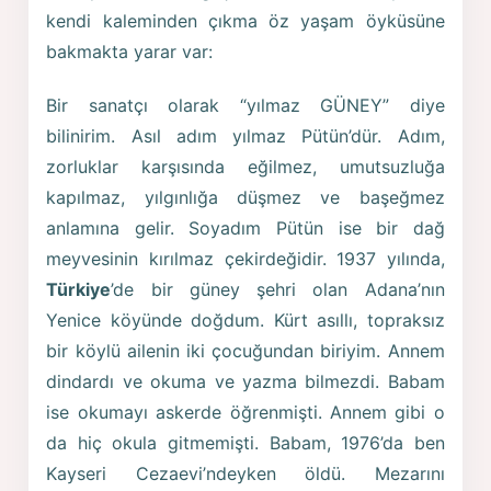
kendi kaleminden çıkma öz yaşam öyküsüne
bakmakta yarar var:
Bir sanatçı olarak “yılmaz GÜNEY” diye
bilinirim. Asıl adım yılmaz Pütün’dür. Adım,
zorluklar karşısında eğilmez, umutsuzluğa
kapılmaz, yılgınlığa düşmez ve başeğmez
anlamına gelir. Soyadım Pütün ise bir dağ
meyvesinin kırılmaz çekirdeğidir. 1937 yılında,
Türkiye
’de bir güney şehri olan Adana’nın
Yenice köyünde doğdum. Kürt asıllı, topraksız
bir köylü ailenin iki çocuğundan biriyim. Annem
dindardı ve okuma ve yazma bilmezdi. Babam
ise okumayı askerde öğrenmişti. Annem gibi o
da hiç okula gitmemişti. Babam, 1976’da ben
Kayseri Cezaevi’ndeyken öldü. Mezarını