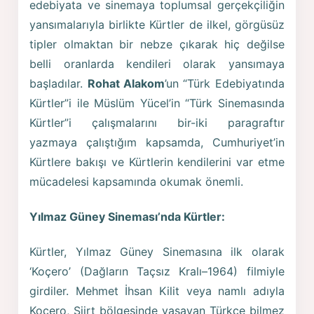
edebiyata ve sinemaya toplumsal gerçekçiliğin
yansımalarıyla birlikte Kürtler de ilkel, görgüsüz
tipler olmaktan bir nebze çıkarak hiç değilse
belli oranlarda kendileri olarak yansımaya
başladılar.
Rohat Alakom
’un “Türk Edebiyatında
Kürtler”i ile Müslüm Yücel’in “Türk Sinemasında
Kürtler”i çalışmalarını bir-iki paragraftır
yazmaya çalıştığım kapsamda, Cumhuriyet’in
Kürtlere bakışı ve Kürtlerin kendilerini var etme
mücadelesi kapsamında okumak önemli.
Yılmaz Güney Sineması’nda Kürtler:
Kürtler, Yılmaz Güney Sinemasına ilk olarak
‘Koçero’ (Dağların Taçsız Kralı–1964) filmiyle
girdiler. Mehmet İhsan Kilit veya namlı adıyla
Koçero, Siirt bölgesinde yaşayan Türkçe bilmez