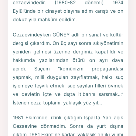
cezaevindedir. (1980-82 dönemi) 1974
Eylül’ünde bir cinayet olayına adım karıştı ve on
dokuz yıla mahkûm edildim.
Cezaevindeyken GÜNEY adlı bir sanat ve kültür
dergisi çıkardım. On üç sayı sonra sıkıyönetimin
yeniden gelmesi üzerine dergimiz kapatıldı ve
hakkımda yazılarımdan ötürü on ayrı dava
açıldı. Suçum “komünizm propagandası
yapmak, milli duyguları zayıflatmak, halkı suç
işlemeye teşvik etmek, suç sayılan filleri övmek
ve devletin içte ve dışta itibarını sarsmak…”
İstenen ceza toplamı, yaklaşık yüz yıl…
1981 Ekim’inde, izinli çıktığım Isparta Yarı açık
Cezaevine dönmedim. Sonra da yurt dışına
çıktım. 1981 Ekim’ine kadar, yaklaşık on iki yılımı