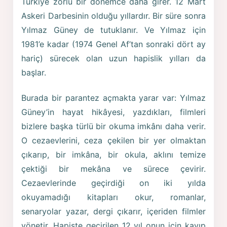
Türkiye zorlu bir dönemce daha girer. 12 Mart
Askeri Darbesinin olduğu yıllardır. Bir süre sonra
Yılmaz Güney de tutuklanır. Ve Yılmaz için
1981’e kadar (1974 Genel Af’tan sonraki dört ay
hariç) sürecek olan uzun hapislik yılları da
başlar.
Burada bir parantez açmakta yarar var: Yılmaz
Güney’in hayat hikâyesi, yazdıkları, filmleri
bizlere başka türlü bir okuma imkânı daha verir.
O cezaevlerini, ceza çekilen bir yer olmaktan
çıkarıp, bir imkâna, bir okula, aklını temize
çektiği bir mekâna ve sürece çevirir.
Cezaevlerinde geçirdiği on iki yılda
okuyamadığı kitapları okur, romanlar,
senaryolar yazar, dergi çıkarır, içeriden filmler
yönetir. Hapiste geçirilen 12 yıl onun için kayıp