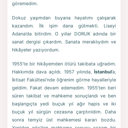
göremedim.
Dokuz yaşımdan buyana hayatımı çalışarak
kazandım. İlk işim dana gütmekti. Liseyi
Adana’da bitirdim. O yıllar DORUK adında bir
sanat dergisi çıkardım. Sanata meraklıydım ve
hikâyeler yazıyordum.
1955’te bir hikâyemden ötürü takibata uğradım.
Hakkımda dava açıldı. 1957 yılında,
İstanbul
’a,
İktisat Fakültesi’nde öğrenim görme hayalleriyle
geldim. Fakat devam edemedim. 1955’ten beri
süren takibat ve mahkeme sonuçlandı ve ben
başlangıçta yedi buçuk yıl ağır hapis ve iki
buçuk yıl sürgün cezasına çarptırıldım. Daha
sonra temyiz üst mahkemesi kararı bozdu.
Yeniden görülen mahkeme sonucu cezam bir