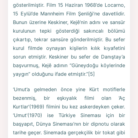
gösterilmiştir. Film 15 Haziran 1968’de Locarno,
15 Eylül’de Mannheim Film Şenliği’ne davetlidir.
Bunun üzerine Keskiner, Kejê’nin adını ve sansür
kurulunun tepki gösterdiği sakıncalı bölümü
çıkartıp, tekrar sansüre gönderilmiştir. Bu sefer
kurul filmde oynayan kişilerin kılık kıyafetini
sorun etmiştir. Keskiner bu sefer de Danıştay’a
başvurmuş, Kejê adının “Güneydoğu köylerinde
yaygın” olduğunu ifade etmiştir.”[5]
‘Umut’a gelmeden önce yine Kürt motiflerle
bezenmiş, bir eşkıyalık filmi olan ‘Aç
Kurtlar’(1969) filmini bu kez askerdeyken çeker.
‘Umut’(1970) ise Türkiye Sineması için bir
başyapıt, Dünya Sineması’nın bir dipnotu olarak
tarihe geçer. Sinemada gerçekçilik bir tokat gibi