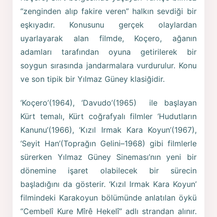
“zenginden alıp fakire veren” halkın sevdiği bir
eşkıyadır. Konusunu gerçek olaylardan
uyarlayarak alan filmde, Koçero, ağanın
adamları tarafından oyuna getirilerek bir
soygun sırasında jandarmalara vurdurulur. Konu
ve son tipik bir Yılmaz Güney klasiğidir.
‘Koçero’(1964), ‘Davudo’(1965) ile başlayan
Kürt temalı, Kürt coğrafyalı filmler ‘Hudutların
Kanunu’(1966), ‘Kızıl Irmak Kara Koyun’(1967),
‘Seyit Han’(Toprağın Gelini–1968) gibi filmlerle
sürerken Yılmaz Güney Sineması’nın yeni bir
dönemine işaret olabilecek bir sürecin
başladığını da gösterir. ‘Kızıl Irmak Kara Koyun’
filmindeki Karakoyun bölümünde anlatılan öykü
“Cembelî Kure Mîrê Hekelî” adlı strandan alınır.